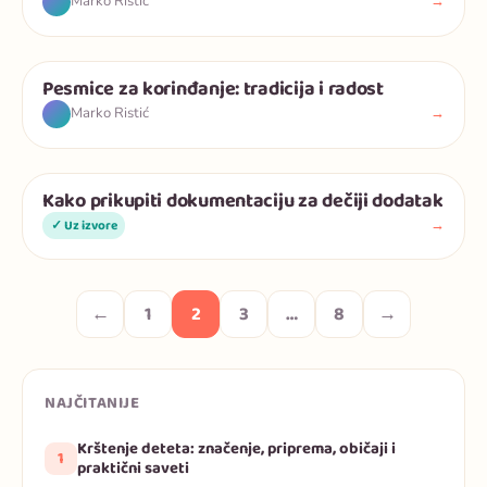
→
Marko Ristić
Pesmice za korinđanje: tradicija i radost
Deca
→
Marko Ristić
Kako prikupiti dokumentaciju za dečiji dodatak
Deca
→
✓ Uz izvore
←
1
2
3
…
8
→
NAJČITANIJE
Krštenje deteta: značenje, priprema, običaji i
1
praktični saveti