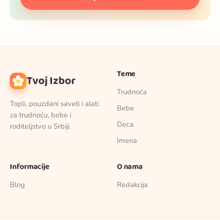
Teme
Tvoj Izbor
Trudnoća
Topli, pouzdani saveti i alati
Bebe
za trudnoću, bebe i
Deca
roditeljstvo u Srbiji.
Imena
Informacije
O nama
Blog
Redakcija