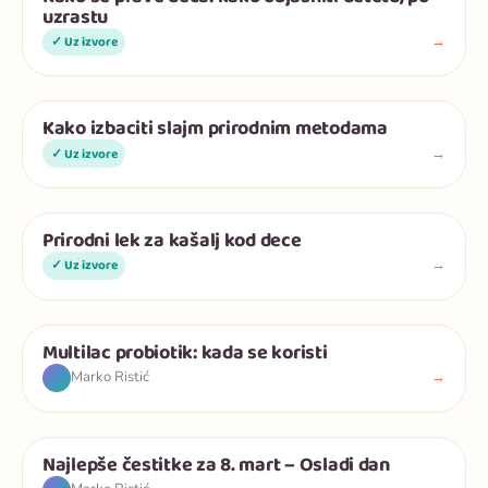
uzrastu
→
✓ Uz izvore
Kako izbaciti slajm prirodnim metodama
Deca
→
✓ Uz izvore
Prirodni lek za kašalj kod dece
Deca
→
✓ Uz izvore
Multilac probiotik: kada se koristi
Deca
→
Marko Ristić
Najlepše čestitke za 8. mart – Osladi dan
Deca