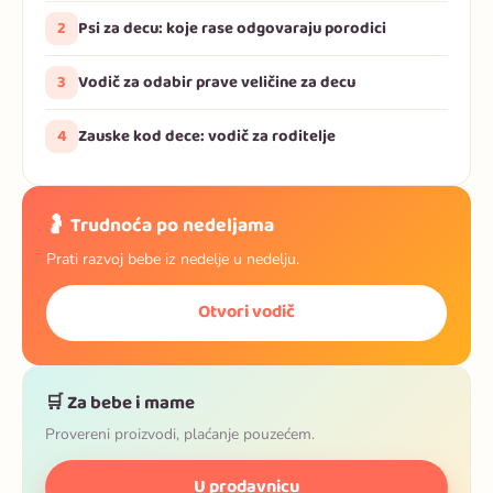
2
Psi za decu: koje rase odgovaraju porodici
3
Vodič za odabir prave veličine za decu
4
Zauske kod dece: vodič za roditelje
🤰 Trudnoća po nedeljama
Prati razvoj bebe iz nedelje u nedelju.
Otvori vodič
🛒 Za bebe i mame
Provereni proizvodi, plaćanje pouzećem.
U prodavnicu