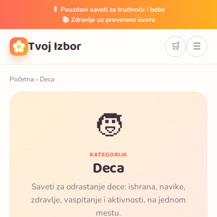
🍼 Pouzdani saveti za trudnoću i bebe
📚 Zdravlje uz proverene izvore
Tvoj Izbor
🛒
☰
Početna
› Deca
🧒
KATEGORIJA
Deca
Saveti za odrastanje dece: ishrana, navike,
zdravlje, vaspitanje i aktivnosti, na jednom
mestu.