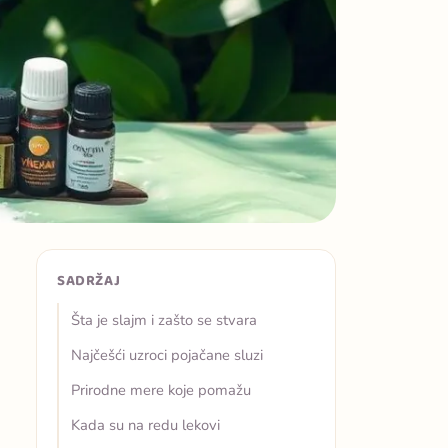
SADRŽAJ
Šta je slajm i zašto se stvara
Najčešći uzroci pojačane sluzi
Prirodne mere koje pomažu
Kada su na redu lekovi