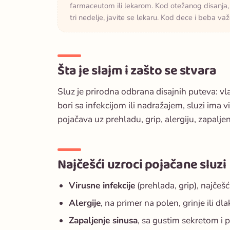
farmaceutom ili lekarom. Kod otežanog disanja, v
tri nedelje, javite se lekaru. Kod dece i beba va
Šta je slajm i zašto se stvara
Sluz je prirodna odbrana disajnih puteva: vla
bori sa infekcijom ili nadražajem, sluzi ima v
pojačava uz prehladu, grip, alergiju, zapalj
Najčešći uzroci pojačane sluzi
Virusne infekcije
(prehlada, grip), najčešć
Alergije
, na primer na polen, grinje ili dla
Zapaljenje sinusa
, sa gustim sekretom i p