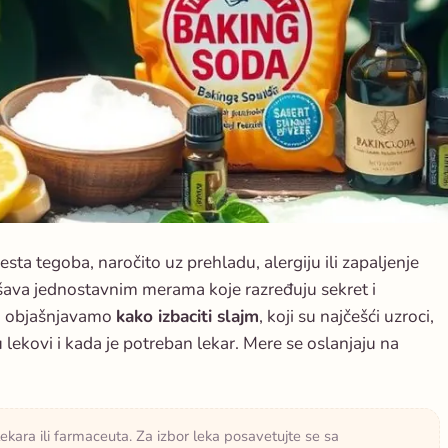
esta tegoba, naročito uz prehladu, alergiju ili zapaljenje
kšava jednostavnim merama koje razređuju sekret i
u objašnjavamo
kako izbaciti slajm
, koji su najčešći uzroci,
lekovi i kada je potreban lekar. Mere se oslanjaju na
lekara ili farmaceuta. Za izbor leka posavetujte se sa