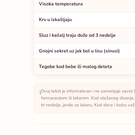
Visoka temperatura
Krv u iskašljaju
Sluz i kašalj traju duže od 3 nedelje
Gnojni sekret uz jak bol u licu (sinusi)
Tegobe kod bebe ili malog deteta
Ovaj tekst je informativan i ne zamenjuje savet 
ℹ️
farmaceutom ili lekarom. Kod otežanog disanja, v
tri nedelje, javite se lekaru. Kod dece i beba va