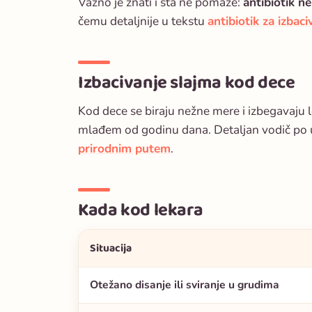
Važno je znati i šta ne pomaže:
antibiotik ne
čemu detaljnije u tekstu
antibiotik za izbac
Izbacivanje slajma kod dece
Kod dece se biraju nežne mere i izbegavaju 
mlađem od godinu dana. Detaljan vodič po u
prirodnim putem
.
Kada kod lekara
Situacija
Otežano disanje ili sviranje u grudima