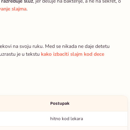
 razređuje sluz
, jer deluje na bakterije, a ne na sekret, o
ivanje slajma
.
lekovi na svoju ruku. Med se nikada ne daje detetu
zrastu je u tekstu
kako izbaciti slajm kod dece
Postupak
hitno kod lekara