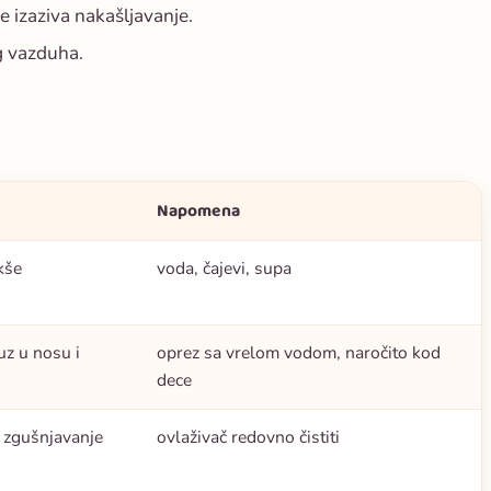
je izaziva nakašljavanje.
g vazduha.
Napomena
kše
voda, čajevi, supa
uz u nosu i
oprez sa vrelom vodom, naročito kod
dece
i zgušnjavanje
ovlaživač redovno čistiti