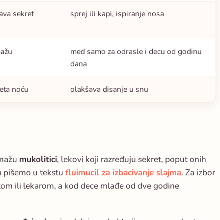
ava sekret
sprej ili kapi, ispiranje nosa
mažu
med samo za odrasle i decu od godinu
dana
reta noću
olakšava disanje u snu
omažu
mukolitici
, lekovi koji razređuju sekret, poput onih
ku pišemo u tekstu
fluimucil za izbacivanje slajma
. Za izbor
tom ili lekarom, a kod dece mlađe od dve godine