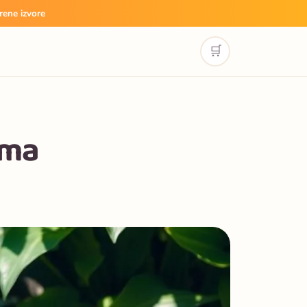
rene izvore
🛒
ama