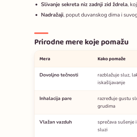
Slivanje sekreta niz zadnji zid ždrela
, ko
Nadražaji
, poput duvanskog dima i suvo
Prirodne mere koje pomažu
Mera
Kako pomaže
Dovoljno tečnosti
razblažuje sluz, la
iskašljavanje
Inhalacija pare
razređuje gustu sl
grudima
Vlažan vazduh
sprečava sušenje 
sluzi