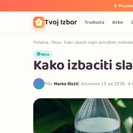
🍼 Pouzdan
Tvoj Izbor
Trudnoća
Bebe
Početna
›
Deca
› Kako izbaciti slajm prirodnim metod
🧒 Deca
Kako izbaciti s
Marko Ristić
Piše
· Ažurirano 15. jul 2026.
· 4 