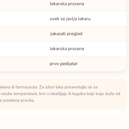
lekarska procena
uvek se javlja lekaru
zakazati pregled
lekarska procena
prvo pedijatar
lekara ili farmaceuta. Za izbor leka posavetujte se sa
isoke temperature, krvi u iskašljaju ili tegoba koje traju duže od
že posebna pravila.