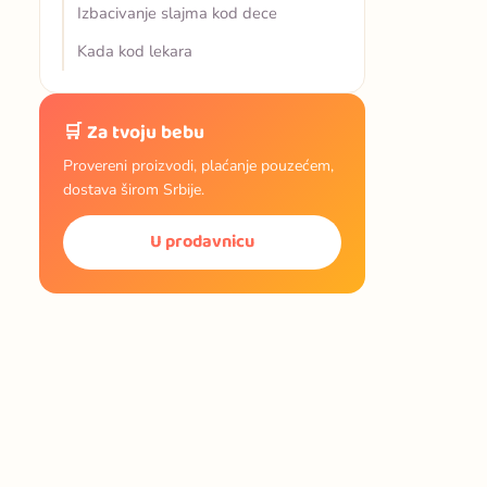
Izbacivanje slajma kod dece
Kada kod lekara
🛒 Za tvoju bebu
Provereni proizvodi, plaćanje pouzećem,
dostava širom Srbije.
U prodavnicu