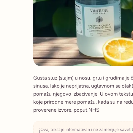
Gusta sluz (slajm) u nosu, grlu i grudima je č
sinusa. Iako je neprijatna, uglavnom se ola
pomažu njegovo izbacivanje. U ovom tekst
koje prirodne mere pomažu, kada su na redu 
proverene izvore, poput NHS.
Ovaj tekst je informativan i ne zamenjuje savet 
ℹ️