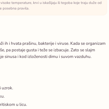
isoke temperature, krvi u iskašljaju ili tegoba koje traju duže od
že posebna pravila.
ži ih i hvata prašinu, bakterije i viruse. Kada se organizam
iše, pa postaje gusta i teže se izbacuje. Zato se slajm
enje sinusa i kod izloženosti dimu i suvom vazduhu.
i uzrok.
ku.
ritiskom u licu.