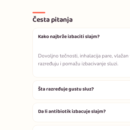
Česta pitanja
Kako najbrže izbaciti slajm?
Dovoljno tečnosti, inhalacija pare, vlažan
razređuju i pomažu izbacivanje sluzi.
Šta razređuje gustu sluz?
Da li antibiotik izbacuje slajm?