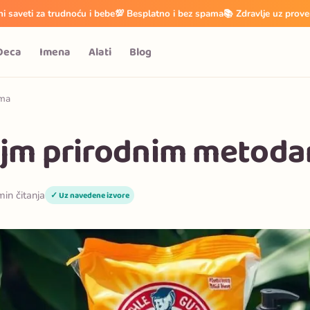
i saveti za trudnoću i bebe
💯 Besplatno i bez spama
📚 Zdravlje uz prove
Deca
Imena
Alati
Blog
ama
lajm prirodnim metod
min čitanja
✓ Uz navedene izvore