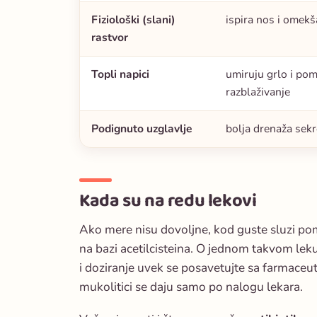
Fiziološki (slani)
ispira nos i omekš
rastvor
Topli napici
umiruju grlo i po
razblaživanje
Podignuto uzglavlje
bolja drenaža sek
Kada su na redu lekovi
Ako mere nisu dovoljne, kod guste sluzi p
na bazi acetilcisteina. O jednom takvom le
i doziranje uvek se posavetujte sa farmaceu
mukolitici se daju samo po nalogu lekara.