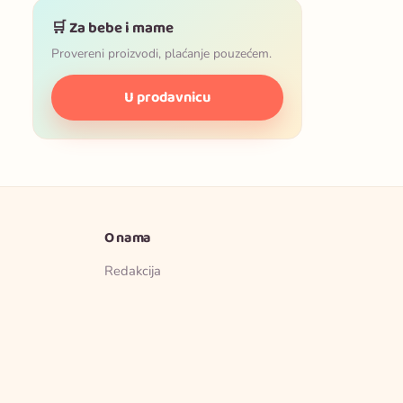
🛒 Za bebe i mame
Provereni proizvodi, plaćanje pouzećem.
U prodavnicu
O nama
Redakcija