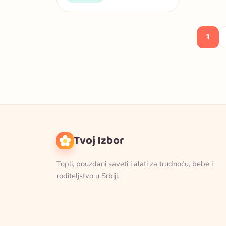
1
Tvoj Izbor
Topli, pouzdani saveti i alati za trudnoću, bebe i
roditeljstvo u Srbiji.