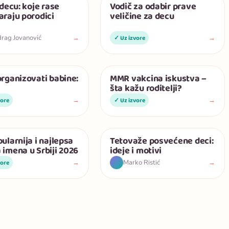
 decu: koje rase
Vodič za odabir prave
Deca
raju porodici
veličine za decu
→
→
rag Jovanović
✓ Uz izvore
rganizovati babine:
MMR vakcina iskustva –
Deca
šta kažu roditelji?
→
→
vore
✓ Uz izvore
ularnija i najlepsa
Tetovaže posvećene deci:
Deca
imena u Srbiji 2026
ideje i motivi
→
→
Marko Ristić
vore