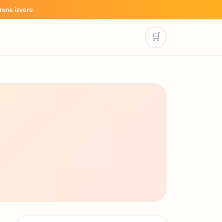
rene izvore
🛒