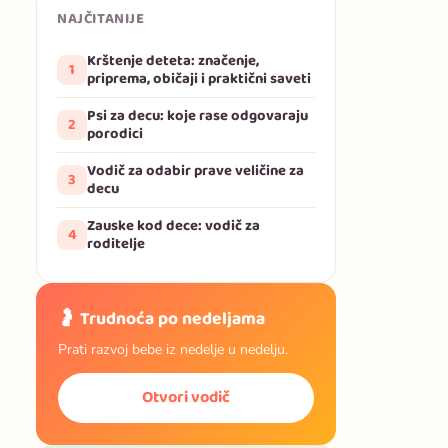
NAJČITANIJE
Krštenje deteta: značenje,
1
priprema, običaji i praktični saveti
Psi za decu: koje rase odgovaraju
2
porodici
Vodič za odabir prave veličine za
3
decu
Zauske kod dece: vodič za
4
roditelje
🤰 Trudnoća po nedeljama
Prati razvoj bebe iz nedelje u nedelju.
Otvori vodič