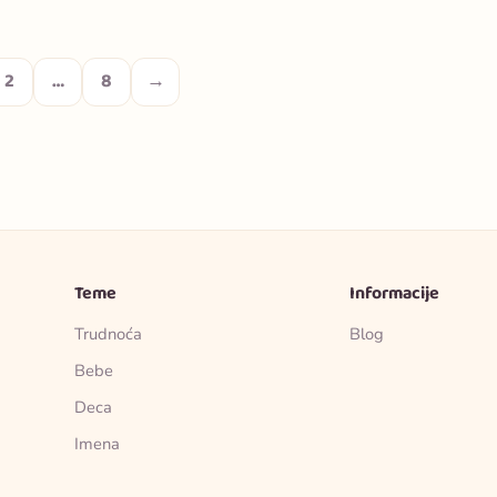
2
…
8
→
Teme
Informacije
Trudnoća
Blog
Bebe
Deca
Imena