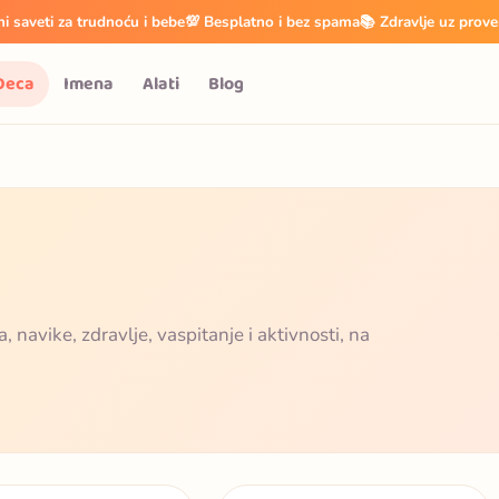
i saveti za trudnoću i bebe
💯 Besplatno i bez spama
📚 Zdravlje uz prove
Deca
Imena
Alati
Blog
, navike, zdravlje, vaspitanje i aktivnosti, na