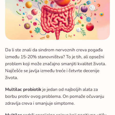
Da li ste znali da sindrom nervoznih creva pogađa
između 15-20% stanovništva? To je tih, ali opsežni
problem koji može značajno smanjiti kvalitet života.
Najčešće se javlja između treće i četvrte decenije
života.
Multilac probiotik
je jedan od najboljih alata za
borbu protiv ovog problema. On pomaže očuvanju
zdravlja creva i smanjuje simptome.