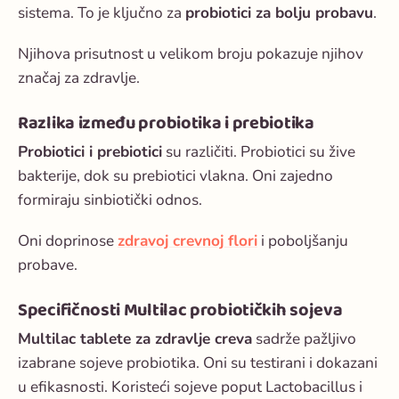
sistema. To je ključno za
probiotici za bolju probavu
.
Njihova prisutnost u velikom broju pokazuje njihov
značaj za zdravlje.
Razlika između probiotika i prebiotika
Probiotici i prebiotici
su različiti. Probiotici su žive
bakterije, dok su prebiotici vlakna. Oni zajedno
formiraju sinbiotički odnos.
Oni doprinose
zdravoj crevnoj flori
i poboljšanju
probave.
Specifičnosti Multilac probiotičkih sojeva
Multilac tablete za zdravlje creva
sadrže pažljivo
izabrane sojeve probiotika. Oni su testirani i dokazani
u efikasnosti. Koristeći sojeve poput Lactobacillus i