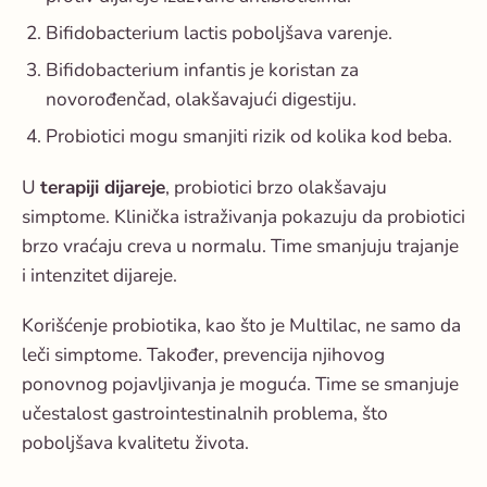
Bifidobacterium lactis poboljšava varenje.
Bifidobacterium infantis je koristan za
novorođenčad, olakšavajući digestiju.
Probiotici mogu smanjiti rizik od kolika kod beba.
U
terapiji dijareje
, probiotici brzo olakšavaju
simptome. Klinička istraživanja pokazuju da probiotici
brzo vraćaju creva u normalu. Time smanjuju trajanje
i intenzitet dijareje.
Korišćenje probiotika, kao što je Multilac, ne samo da
leči simptome. Također, prevencija njihovog
ponovnog pojavljivanja je moguća. Time se smanjuje
učestalost gastrointestinalnih problema, što
poboljšava kvalitetu života.