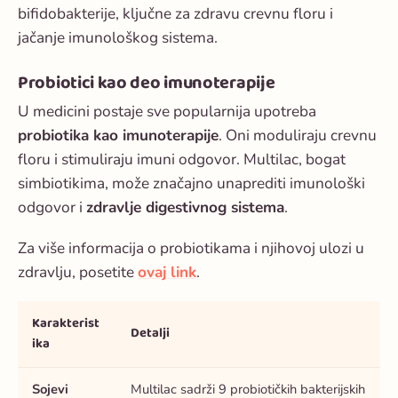
bifidobakterije, ključne za zdravu crevnu floru i
jačanje imunološkog sistema.
Probiotici kao deo imunoterapije
U medicini postaje sve popularnija upotreba
probiotika kao imunoterapije
. Oni moduliraju crevnu
floru i stimuliraju imuni odgovor. Multilac, bogat
simbiotikima, može značajno unaprediti imunološki
odgovor i
zdravlje digestivnog sistema
.
Za više informacija o probiotikama i njihovoj ulozi u
zdravlju, posetite
ovaj link
.
Karakterist
Detalji
ika
Sojevi
Multilac sadrži 9 probiotičkih bakterijskih