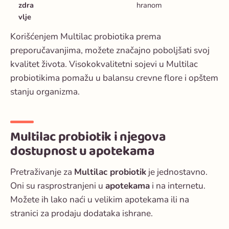
zdra
hranom
vlje
Korišćenjem Multilac probiotika prema
preporučavanjima, možete značajno poboljšati svoj
kvalitet života. Visokokvalitetni sojevi u Multilac
probiotikima pomažu u balansu crevne flore i opštem
stanju organizma.
Multilac probiotik i njegova
dostupnost u apotekama
Pretraživanje za
Multilac probiotik
je jednostavno.
Oni su rasprostranjeni u
apotekama
i na internetu.
Možete ih lako naći u velikim apotekama ili na
stranici za prodaju dodataka ishrane.