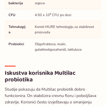
bakterija
sojeva
CFU
4.50 x 10⁹ CFU po dozi
Tehnologij
Koristi MURE tehnologiju za stabilnost
a
proizvoda
Prebiotici
Oligofruktoza, inulin,
galaktooligosaharidi, laktuloza
Iskustva korisnika Multilac
probiotika
Studije pokazuju da
Multilac probiotik
dobro
funkcionira. On stabilizira crevnu floru i poboljšava
zdravlje. Korisnici često izvještavaju o smanjenju