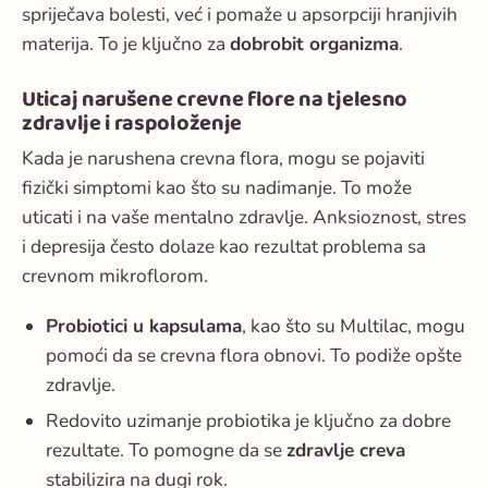
spriječava bolesti, već i pomaže u apsorpciji hranjivih
materija. To je ključno za
dobrobit organizma
.
Uticaj narušene crevne flore na tjelesno
zdravlje i raspoloženje
Kada je
narushena crevna flora
, mogu se pojaviti
fizički simptomi kao što su nadimanje. To može
uticati i na vaše mentalno zdravlje. Anksioznost, stres
i depresija često dolaze kao rezultat problema sa
crevnom mikroflorom.
Probiotici u kapsulama
, kao što su Multilac, mogu
pomoći da se crevna flora obnovi. To podiže opšte
zdravlje.
Redovito uzimanje probiotika je ključno za dobre
rezultate. To pomogne da se
zdravlje creva
stabilizira na dugi rok.