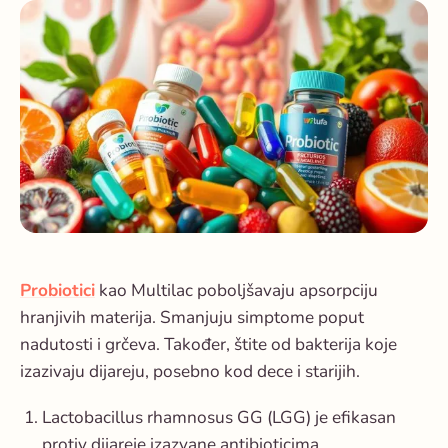
Probiotici
kao Multilac poboljšavaju apsorpciju
hranjivih materija. Smanjuju simptome poput
nadutosti i grčeva. Također, štite od bakterija koje
izazivaju dijareju, posebno kod dece i starijih.
Lactobacillus rhamnosus GG (LGG) je efikasan
protiv dijareje izazvane antibioticima.