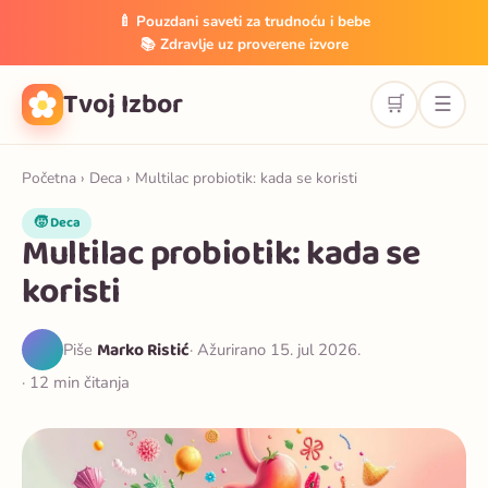
🍼 Pouzdani saveti za trudnoću i bebe
📚 Zdravlje uz proverene izvore
Tvoj Izbor
🛒
☰
Početna
›
Deca
› Multilac probiotik: kada se koristi
🧒 Deca
Multilac probiotik: kada se
koristi
Marko Ristić
Piše
· Ažurirano 15. jul 2026.
· 12 min čitanja