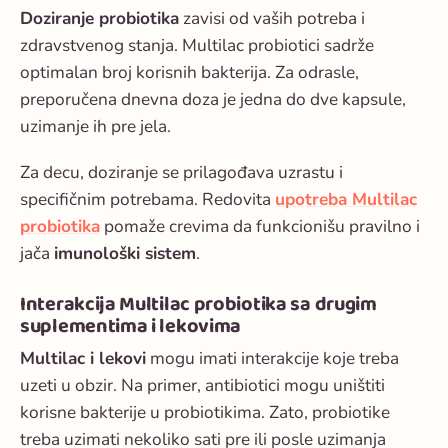
Doziranje probiotika
zavisi od vaših potreba i
zdravstvenog stanja. Multilac probiotici sadrže
optimalan broj korisnih bakterija. Za odrasle,
preporučena dnevna doza je jedna do dve kapsule,
uzimanje ih pre jela.
Za decu, doziranje se prilagođava uzrastu i
specifičnim potrebama. Redovita
upotreba Multilac
probiotika
pomaže crevima da funkcionišu pravilno i
jača
imunološki sistem
.
Interakcija Multilac probiotika sa drugim
suplementima i lekovima
Multilac i lekovi
mogu imati interakcije koje treba
uzeti u obzir. Na primer, antibiotici mogu uništiti
korisne bakterije u probiotikima. Zato, probiotike
treba uzimati nekoliko sati pre ili posle uzimanja