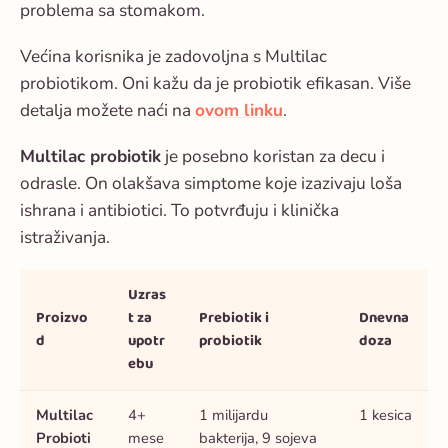
problema sa stomakom.
Većina korisnika je zadovoljna s Multilac
probiotikom. Oni kažu da je probiotik efikasan. Više
detalja možete naći na
ovom linku
.
Multilac probiotik
je posebno koristan za decu i
odrasle. On olakšava simptome koje izazivaju loša
ishrana i antibiotici. To potvrđuju i klinička
istraživanja.
Uzras
Proizvo
t za
Prebiotik i
Dnevna
d
upotr
probiotik
doza
ebu
Multilac
4+
1 milijardu
1 kesica
Probioti
mese
bakterija, 9 sojeva