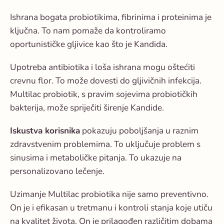
Ishrana bogata probiotikima, fibrinima i proteinima je
ključna. To nam pomaže da kontroliramo
oportunističke gljivice kao što je Kandida.
Upotreba antibiotika i loša ishrana mogu oštećiti
crevnu flor. To može dovesti do gljivičnih infekcija.
Multilac probiotik, s pravim sojevima probiotičkih
bakterija, može spriječiti širenje Kandide.
Iskustva korisnika
pokazuju poboljšanja u raznim
zdravstvenim problemima. To uključuje problem s
sinusima i metaboličke pitanja. To ukazuje na
personalizovano lečenje.
Uzimanje Multilac probiotika nije samo preventivno.
On je i efikasan u tretmanu i kontroli stanja koje utiču
na kvalitet života. On je prilagođen različitim dobama