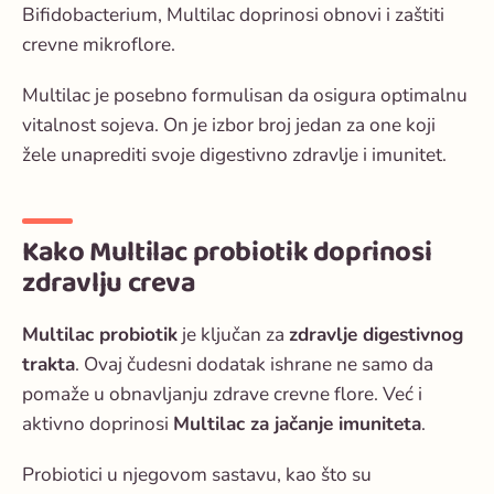
Bifidobacterium,
Multilac
doprinosi obnovi i zaštiti
crevne mikroflore.
Multilac je posebno formulisan da osigura optimalnu
vitalnost sojeva. On je izbor broj jedan za one koji
žele unaprediti svoje digestivno zdravlje i imunitet.
Kako Multilac probiotik doprinosi
zdravlju creva
Multilac probiotik
je ključan za
zdravlje digestivnog
trakta
. Ovaj čudesni dodatak ishrane ne samo da
pomaže u obnavljanju zdrave crevne flore. Već i
aktivno doprinosi
Multilac za jačanje imuniteta
.
Probiotici u njegovom sastavu, kao što su