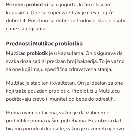
Prirodni probiotici
su u jogurtu, kefiru i kiselim
kupusima. One su super za zdravlje creva i opće
dobrobit. Posebno su dobre za trudnice, starije osobe
i one s alergijama.
Prednosti Multilac probiotika
Multilac probiotik
je u kapsulama. On osigurava da
svaka doza sadrži precizan broj bakterija. To je važno
za one koji imaju specifična zdravstvena stanja.
Multilac je stabilan i kvalitetan. On je idealan za one
koji traže pouzdan probiotik. Probiotici u Multilacu
podržavaju crevo i imunitet od bebe do odraslih.
Prema ovim podacima, važno je da izaberemo
probiotike prema našim potrebama. Bez obzira da li
biramo prirodu ili kapsule, važno je razumeti njihovu