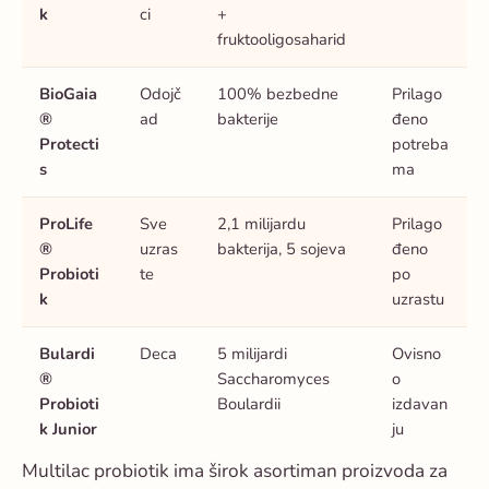
k
ci
+
fruktooligosaharid
BioGaia
Odojč
100% bezbedne
Prilago
®
ad
bakterije
đeno
Protecti
potreba
s
ma
ProLife
Sve
2,1 milijardu
Prilago
®
uzras
bakterija, 5 sojeva
đeno
Probioti
te
po
k
uzrastu
Bulardi
Deca
5 milijardi
Ovisno
®
Saccharomyces
o
Probioti
Boulardii
izdavan
k Junior
ju
Multilac probiotik ima širok asortiman proizvoda za