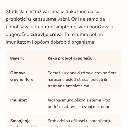
Studijskim istraživanjima je dokazano da su
probiotici u kapsulama
važni. Oni ne samo da
poboljšavaju trenutne simptome, već i podržavaju
dugoročno
zdravlje creva
. To rezultira boljim
imunitetom i općom dobrobiti organizma.
Benefit
Kako probiotici pomažu
Obnova
Pomažu u obnovi zdrave crevne flore
crevne flore
narušene usled stresa, bolesti ili
tretmana antibioticima.
Imunitet
Jačanje imunološkog sistema kroz
podršku zdravoj crevnoj mikroflori
Smanjenje
Probiotici su efikasni u smanjivanju