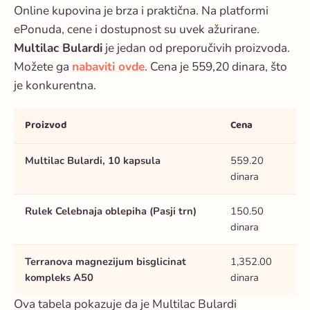
Online kupovina je brza i praktična. Na platformi
ePonuda, cene i dostupnost su uvek ažurirane.
Multilac Bulardi
je jedan od preporučivih proizvoda.
Možete ga
nabaviti ovde
. Cena je 559,20 dinara, što
je konkurentna.
Proizvod
Cena
Multilac Bulardi, 10 kapsula
559.20
dinara
Rulek Celebnaja oblepiha (Pasji trn)
150.50
dinara
Terranova magnezijum bisglicinat
1,352.00
kompleks A50
dinara
Ova tabela pokazuje da je Multilac Bulardi