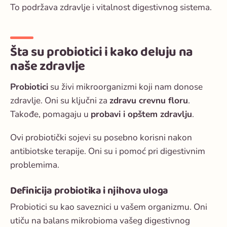
To podržava zdravlje i vitalnost digestivnog sistema.
Šta su probiotici i kako deluju na
naše zdravlje
Probiotici
su živi mikroorganizmi koji nam donose
zdravlje. Oni su ključni za
zdravu crevnu floru
.
Takođe, pomagaju u
probavi i opštem zdravlju
.
Ovi
probiotički sojevi
su posebno korisni nakon
antibiotske terapije. Oni su i pomoć pri digestivnim
problemima.
Definicija probiotika i njihova uloga
Probiotici su kao saveznici u vašem organizmu. Oni
utiču na balans mikrobioma vašeg digestivnog