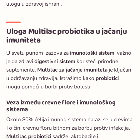
ulogu u zdravoj ishrani.
Uloga Multilac probiotika u jačanju
imuniteta
U svetu punom izazova za
imunološki sistem
, važno
je da zdravi
digestivni sistem
koristeći prirodne
suplemente.
Multilac za jačanje imuniteta
je ključan
u održavanju zdravlja. Istražimo kako
probiotici
mogu pomoći u borbi protiv bolesti.
Veza između crevne flore i imunološkog
sistema
Okolo 80% ćelija imunog sistema nalazi se u crevima.
To čini crevnu floru bitnom za borbu protiv infekcija.
Multilac probiotici
sadrže laktobacile i