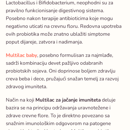
Lactobacillus i Bifidobacterium, neophodni su za
pravilno funkcionisanje digestivnog sistema.
Posebno nakon terapije antibioticima koje mogu
negativno uticati na crevnu floru. Redovna upotreba
ovih probiotika može znatno ublažiti simptome
poput dijareje, zatvora i nadimanja.
Multilac baby
, posebno formulisan za najmlađe,
sadrži kombinaciju devet pažljivo odabranih
probiotskih sojeva. Oni doprinose boljem zdravlju
creva beba i dece, pružajući snažan temelj za razvoj
zdravog imuniteta.
Način na koji
Multilac za jačanje imuniteta
deluje
bazira se na principu održavanja uravnotežene i
zdrave crevne flore. To je direktno povezano sa
snažnim imunološkim odgovorom na patogene