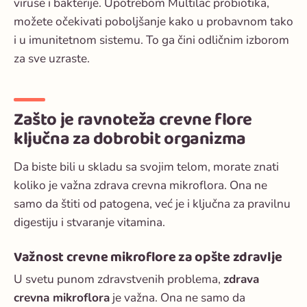
viruse i bakterije. Upotrebom Multilac probiotika,
možete očekivati poboljšanje kako u probavnom tako
i u imunitetnom sistemu. To ga čini odličnim izborom
za sve uzraste.
Zašto je ravnoteža crevne flore
ključna za dobrobit organizma
Da biste bili u skladu sa svojim telom, morate znati
koliko je važna
zdrava crevna mikroflora
. Ona ne
samo da štiti od patogena, već je i ključna za pravilnu
digestiju i stvaranje vitamina.
Važnost crevne mikroflore za opšte zdravlje
U svetu punom zdravstvenih problema,
zdrava
crevna mikroflora
je važna. Ona ne samo da