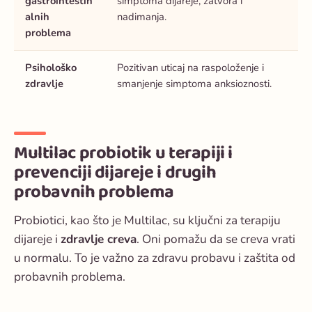
gastrointestin
simptoma dijareje, zatvora i
alnih
nadimanja.
problema
Psihološko
Pozitivan uticaj na raspoloženje i
zdravlje
smanjenje simptoma anksioznosti.
Multilac probiotik u terapiji i
prevenciji dijareje i drugih
probavnih problema
Probiotici, kao što je Multilac, su ključni za
terapiju
dijareje
i
zdravlje creva
. Oni pomažu da se creva vrati
u normalu. To je važno za zdravu probavu i zaštita od
probavnih problema.