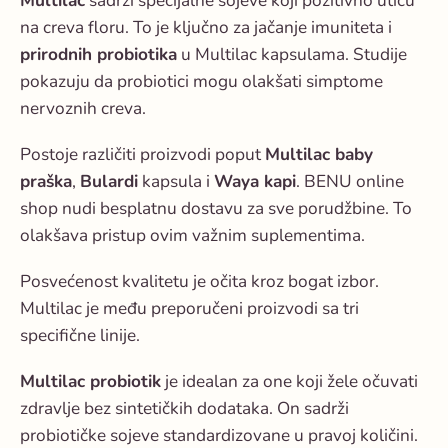
Multilac
sadrži specijalne sojeve koji pozitivno utiču
na creva floru. To je ključno za jačanje imuniteta i
prirodnih probiotika
u Multilac kapsulama. Studije
pokazuju da probiotici mogu olakšati simptome
nervoznih creva.
Postoje različiti proizvodi poput
Multilac baby
praška
,
Bulardi
kapsula i
Waya kapi
. BENU online
shop nudi besplatnu dostavu za sve porudžbine. To
olakšava pristup ovim važnim suplementima.
Posvećenost kvalitetu je očita kroz bogat izbor.
Multilac je među preporučeni proizvodi sa tri
specifične linije.
Multilac probiotik
je idealan za one koji žele očuvati
zdravlje bez sintetičkih dodataka. On sadrži
probiotičke sojeve standardizovane u pravoj količini.