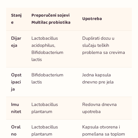
Stanj
Preporučeni sojevi
Upotreba
e
Multilac probiotika
Dijar
Lactobacillus
Duplirati dozu u
eja
acidophilus,
slučaju teških
Bifidobacterium
problema sa crevima
lactis
Opst
Bifidobacterium
Jedna kapsula
ipaci
lactis
dnevno pre jela
ja
Imu
Lactobacillus
Redovna dnevna
nitet
plantarum
upotreba
Oral
Lactobacillus
Kapsula otvorena i
no
plantarum
pomešana sa toplom