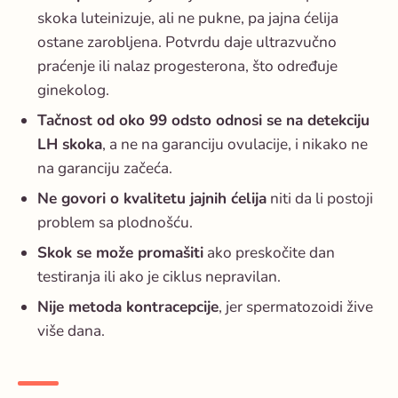
skoka luteinizuje, ali ne pukne, pa jajna ćelija
ostane zarobljena. Potvrdu daje ultrazvučno
praćenje ili nalaz progesterona, što određuje
ginekolog.
Tačnost od oko 99 odsto odnosi se na detekciju
LH skoka
, a ne na garanciju ovulacije, i nikako ne
na garanciju začeća.
Ne govori o kvalitetu jajnih ćelija
niti da li postoji
problem sa plodnošću.
Skok se može promašiti
ako preskočite dan
testiranja ili ako je ciklus nepravilan.
Nije metoda kontracepcije
, jer spermatozoidi žive
više dana.