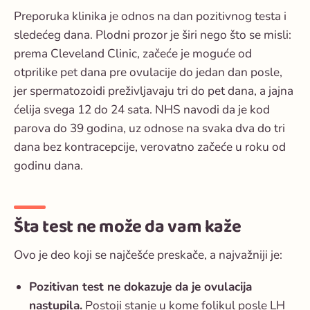
Preporuka klinika je odnos na dan pozitivnog testa i
sledećeg dana. Plodni prozor je širi nego što se misli:
prema Cleveland Clinic, začeće je moguće od
otprilike pet dana pre ovulacije do jedan dan posle,
jer spermatozoidi preživljavaju tri do pet dana, a jajna
ćelija svega 12 do 24 sata. NHS navodi da je kod
parova do 39 godina, uz odnose na svaka dva do tri
dana bez kontracepcije, verovatno začeće u roku od
godinu dana.
Šta test ne može da vam kaže
Ovo je deo koji se najčešće preskače, a najvažniji je:
Pozitivan test ne dokazuje da je ovulacija
nastupila.
Postoji stanje u kome folikul posle LH