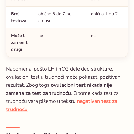
Broj
obično 5 do 7 po
obično 1 do 2
testova
ciklusu
Može li
ne
ne
zameniti
drugi
Napomena: pošto LH i hCG dele deo strukture,
ovulacioni test u trudnoći može pokazati pozitivan
rezultat. Zbog toga
ovulacioni test nikada nije
zamena za test za trudnoću
. O tome kada test za
trudnoću vara pišemo u tekstu
negativan test za
trudnoću
.