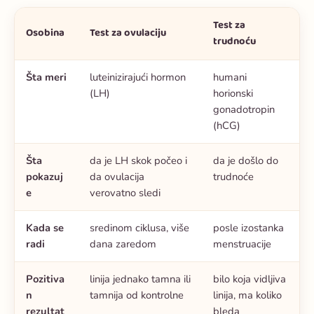
Test za
Osobina
Test za ovulaciju
trudnoću
Šta meri
luteinizirajući hormon
humani
(LH)
horionski
gonadotropin
(hCG)
Šta
da je LH skok počeo i
da je došlo do
pokazuj
da ovulacija
trudnoće
e
verovatno sledi
Kada se
sredinom ciklusa, više
posle izostanka
radi
dana zaredom
menstruacije
Pozitiva
linija jednako tamna ili
bilo koja vidljiva
n
tamnija od kontrolne
linija, ma koliko
rezultat
bleda