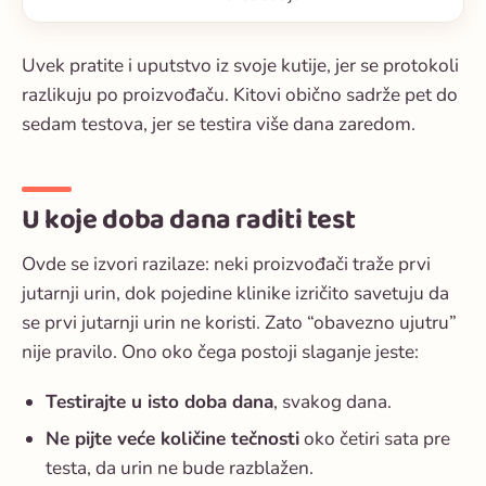
Uvek pratite i uputstvo iz svoje kutije, jer se protokoli
razlikuju po proizvođaču. Kitovi obično sadrže pet do
sedam testova, jer se testira više dana zaredom.
U koje doba dana raditi test
Ovde se izvori razilaze: neki proizvođači traže prvi
jutarnji urin, dok pojedine klinike izričito savetuju da
se prvi jutarnji urin ne koristi. Zato “obavezno ujutru”
nije pravilo. Ono oko čega postoji slaganje jeste:
Testirajte u isto doba dana
, svakog dana.
Ne pijte veće količine tečnosti
oko četiri sata pre
testa, da urin ne bude razblažen.