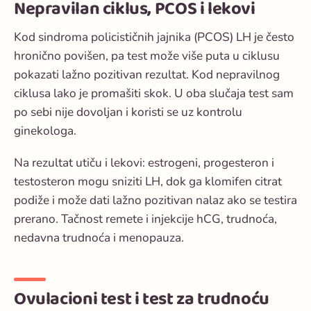
Nepravilan ciklus, PCOS i lekovi
Kod sindroma policističnih jajnika (PCOS) LH je često
hronično povišen, pa test može više puta u ciklusu
pokazati lažno pozitivan rezultat. Kod nepravilnog
ciklusa lako je promašiti skok. U oba slučaja test sam
po sebi nije dovoljan i koristi se uz kontrolu
ginekologa.
Na rezultat utiču i lekovi: estrogeni, progesteron i
testosteron mogu sniziti LH, dok ga klomifen citrat
podiže i može dati lažno pozitivan nalaz ako se testira
prerano. Tačnost remete i injekcije hCG, trudnoća,
nedavna trudnoća i menopauza.
Ovulacioni test i test za trudnoću