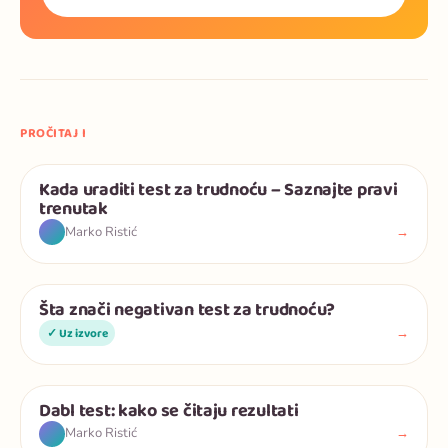
PROČITAJ I
Kada uraditi test za trudnoću – Saznajte pravi
Trudnoća
trenutak
→
Marko Ristić
Šta znači negativan test za trudnoću?
Trudnoća
→
✓ Uz izvore
Dabl test: kako se čitaju rezultati
Trudnoća
→
Marko Ristić