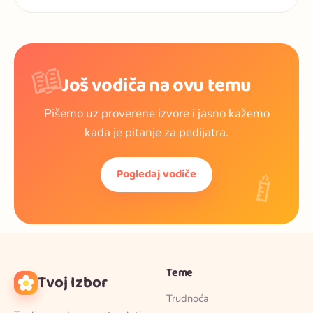
📖
Još vodiča na ovu temu
Pišemo uz proverene izvore i jasno kažemo
kada je pitanje za pedijatra.
🍼
Pogledaj vodiče
Teme
Tvoj Izbor
Trudnoća