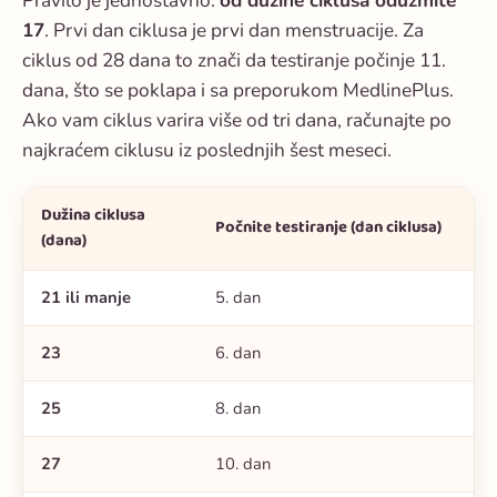
Pravilo je jednostavno:
od dužine ciklusa oduzmite
17
. Prvi dan ciklusa je prvi dan menstruacije. Za
ciklus od 28 dana to znači da testiranje počinje 11.
dana, što se poklapa i sa preporukom MedlinePlus.
Ako vam ciklus varira više od tri dana, računajte po
najkraćem ciklusu iz poslednjih šest meseci.
Dužina ciklusa
Počnite testiranje (dan ciklusa)
(dana)
21 ili manje
5. dan
23
6. dan
25
8. dan
27
10. dan