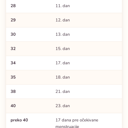
28
11. dan
29
12. dan
30
13. dan
32
15. dan
34
17. dan
35
18. dan
38
21. dan
40
23. dan
preko 40
17 dana pre očekivane
menstruacije