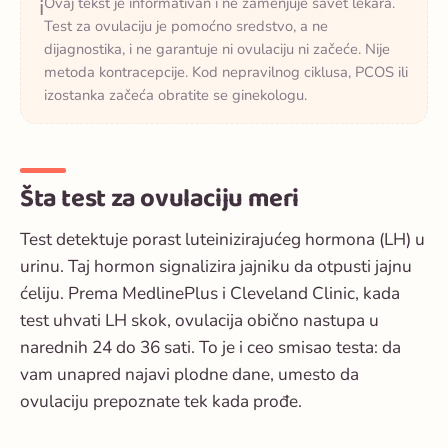
Ovaj tekst je informativan i ne zamenjuje savet lekara.
ℹ️
Test za ovulaciju je pomoćno sredstvo, a ne
dijagnostika, i ne garantuje ni ovulaciju ni začeće. Nije
metoda kontracepcije. Kod nepravilnog ciklusa, PCOS ili
izostanka začeća obratite se ginekologu.
Šta test za ovulaciju meri
Test detektuje porast luteinizirajućeg hormona (LH) u
urinu. Taj hormon signalizira jajniku da otpusti jajnu
ćeliju. Prema MedlinePlus i Cleveland Clinic, kada
test uhvati LH skok, ovulacija obično nastupa u
narednih 24 do 36 sati. To je i ceo smisao testa: da
vam unapred najavi plodne dane, umesto da
ovulaciju prepoznate tek kada prođe.