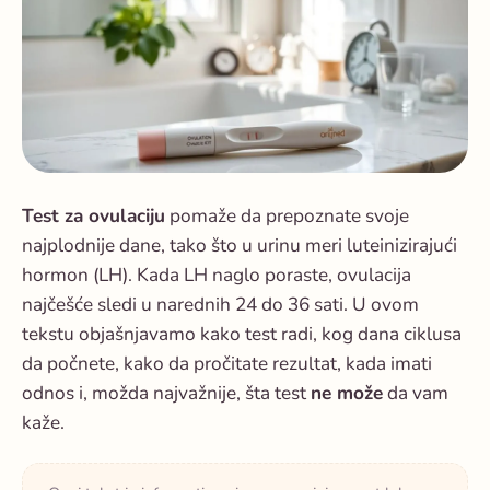
Test za ovulaciju
pomaže da prepoznate svoje
najplodnije dane, tako što u urinu meri luteinizirajući
hormon (LH). Kada LH naglo poraste, ovulacija
najčešće sledi u narednih 24 do 36 sati. U ovom
tekstu objašnjavamo kako test radi, kog dana ciklusa
da počnete, kako da pročitate rezultat, kada imati
odnos i, možda najvažnije, šta test
ne može
da vam
kaže.