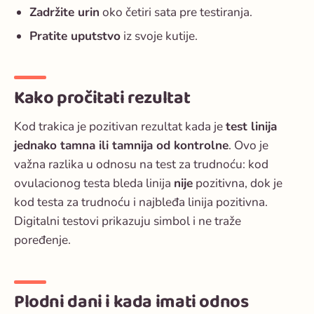
Zadržite urin
oko četiri sata pre testiranja.
Pratite uputstvo
iz svoje kutije.
Kako pročitati rezultat
Kod trakica je pozitivan rezultat kada je
test linija
jednako tamna ili tamnija od kontrolne
. Ovo je
važna razlika u odnosu na test za trudnoću: kod
ovulacionog testa bleda linija
nije
pozitivna, dok je
kod testa za trudnoću i najbleđa linija pozitivna.
Digitalni testovi prikazuju simbol i ne traže
poređenje.
Plodni dani i kada imati odnos