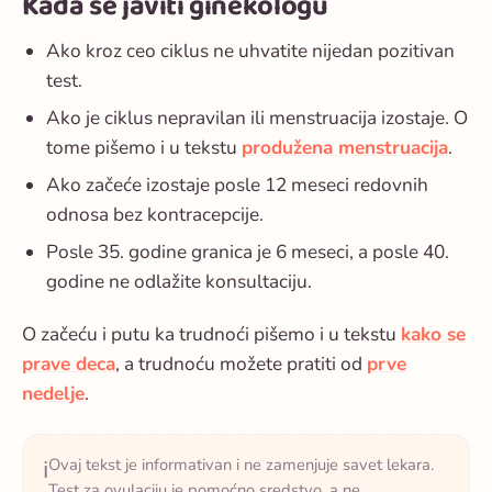
Kada se javiti ginekologu
Ako kroz ceo ciklus ne uhvatite nijedan pozitivan
test.
Ako je ciklus nepravilan ili menstruacija izostaje. O
tome pišemo i u tekstu
produžena menstruacija
.
Ako začeće izostaje posle 12 meseci redovnih
odnosa bez kontracepcije.
Posle 35. godine granica je 6 meseci, a posle 40.
godine ne odlažite konsultaciju.
O začeću i putu ka trudnoći pišemo i u tekstu
kako se
prave deca
, a trudnoću možete pratiti od
prve
nedelje
.
Ovaj tekst je informativan i ne zamenjuje savet lekara.
ℹ️
Test za ovulaciju je pomoćno sredstvo, a ne