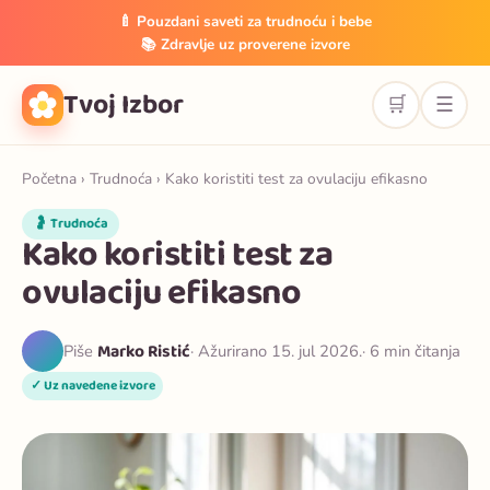
🍼 Pouzdani saveti za trudnoću i bebe
📚 Zdravlje uz proverene izvore
Tvoj Izbor
🛒
☰
Početna
›
Trudnoća
› Kako koristiti test za ovulaciju efikasno
🤰 Trudnoća
Kako koristiti test za
ovulaciju efikasno
Marko Ristić
Piše
· Ažurirano 15. jul 2026.
· 6 min čitanja
✓ Uz navedene izvore