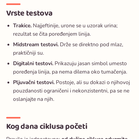
Vrste testova
Trakice.
Najjeftinije, urone se u uzorak urina;
rezultat se čita poređenjem linija.
Midstream testovi.
Drže se direktno pod mlaz,
praktičniji su.
Digitalni testovi.
Prikazuju jasan simbol umesto
poređenja linija, pa nema dilema oko tumačenja.
Pljuvačni testovi.
Postoje, ali su dokazi o njihovoj
pouzdanosti ograničeni i nekonzistentni, pa se ne
oslanjajte na njih.
Kog dana ciklusa početi