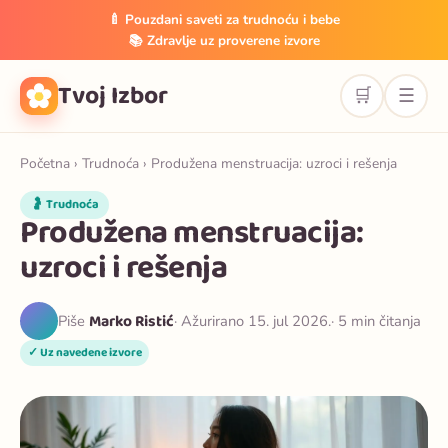
🍼 Pouzdani saveti za trudnoću i bebe
📚 Zdravlje uz proverene izvore
Tvoj Izbor
🛒
☰
Početna
›
Trudnoća
› Produžena menstruacija: uzroci i rešenja
🤰 Trudnoća
Produžena menstruacija:
uzroci i rešenja
Marko Ristić
Piše
· Ažurirano 15. jul 2026.
· 5 min čitanja
✓ Uz navedene izvore