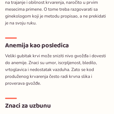
na trajanje i obilnost krvarenja, naročito u prvim
mesecima primene. O tome treba razgovarati sa
ginekologom koji je metodu propisao, a ne prekidati
je na svoju ruku.
Anemija kao posledica
Veliki gubitak krvi može sniziti nivo gvožđa i dovesti
do anemije. Znaci su umor, iscrpljenost, bledilo,
vrtoglavica i nedostatak vazduha. Zato se kod
produženog krvarenja često radi krvna slika i
proverava gvožđe.
Znaci za uzbunu