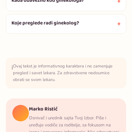
Kada obavezno kod ginekologa?
Koje preglede radi ginekolog?
Ovaj tekst je informativnog karaktera i ne zamenjuje
ℹ️
pregled i savet lekara. Za zdravstvene nedoumice
obrati se svom lekaru.
Marko Ristić
Osnivač i urednik sajta Tvoj Izbor. Piše i
uređuje vodiče za roditelje, sa fokusom na