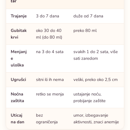
tar
Trajanje
3 do 7 dana
duže od 7 dana
Gubitak
oko 30 do 40
preko 80 ml
krvi
ml (do 80 ml)
Menjanj
na 3 do 4 sata
svakih 1 do 2 sata, više
e
sati zaredom
uloška
Ugrušci
sitni ili ih nema
veliki, preko oko 2,5 cm
Noćna
retko se menja
ustajanje noću,
zaštita
probijanje zaštite
Uticaj
bez
umor, izbegavanje
na dan
ograničenja
aktivnosti, znaci anemije