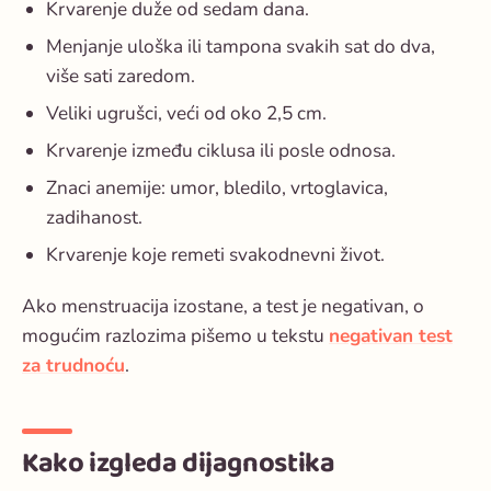
Krvarenje duže od sedam dana.
Menjanje uloška ili tampona svakih sat do dva,
više sati zaredom.
Veliki ugrušci, veći od oko 2,5 cm.
Krvarenje između ciklusa ili posle odnosa.
Znaci anemije: umor, bledilo, vrtoglavica,
zadihanost.
Krvarenje koje remeti svakodnevni život.
Ako menstruacija izostane, a test je negativan, o
mogućim razlozima pišemo u tekstu
negativan test
za trudnoću
.
Kako izgleda dijagnostika