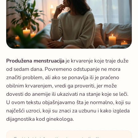
Produžena menstruacija
je krvarenje koje traje duže
od sedam dana. Povremeno odstupanje ne mora
značiti problem, ali ako se ponavlja ili je praćeno
obilnim krvarenjem, vredi ga proveriti, jer može
dovesti do anemije ili ukazivati na stanje koje se leči.
U ovom tekstu objašnjavamo šta je normalno, koji su
najčešći uzroci, koji su znaci za uzbunu i kako izgleda
dijagnostika kod ginekologa.