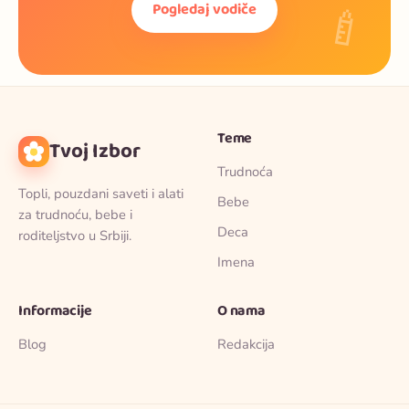
🍼
Pogledaj vodiče
Teme
Tvoj Izbor
Trudnoća
Topli, pouzdani saveti i alati
Bebe
za trudnoću, bebe i
Deca
roditeljstvo u Srbiji.
Imena
Informacije
O nama
Blog
Redakcija