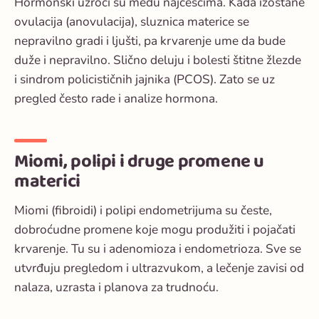
Hormonski uzroci su među najčešćima. Kada izostane
ovulacija (anovulacija), sluznica materice se
nepravilno gradi i ljušti, pa krvarenje ume da bude
duže i nepravilno. Slično deluju i bolesti štitne žlezde
i sindrom policističnih jajnika (PCOS). Zato se uz
pregled često rade i analize hormona.
Miomi, polipi i druge promene u
materici
Miomi (fibroidi) i polipi endometrijuma su česte,
dobroćudne promene koje mogu produžiti i pojačati
krvarenje. Tu su i adenomioza i endometrioza. Sve se
utvrđuju pregledom i ultrazvukom, a lečenje zavisi od
nalaza, uzrasta i planova za trudnoću.