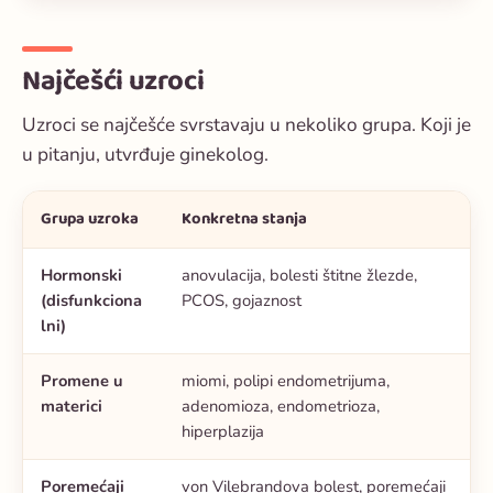
Najčešći uzroci
Uzroci se najčešće svrstavaju u nekoliko grupa. Koji je
u pitanju, utvrđuje ginekolog.
Grupa uzroka
Konkretna stanja
Hormonski
anovulacija, bolesti štitne žlezde,
(disfunkciona
PCOS, gojaznost
lni)
Promene u
miomi, polipi endometrijuma,
materici
adenomioza, endometrioza,
hiperplazija
Poremećaji
von Vilebrandova bolest, poremećaji