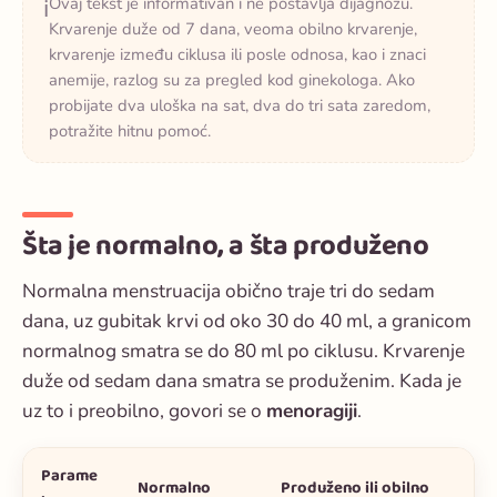
Ovaj tekst je informativan i ne postavlja dijagnozu.
ℹ️
Krvarenje duže od 7 dana, veoma obilno krvarenje,
krvarenje između ciklusa ili posle odnosa, kao i znaci
anemije, razlog su za pregled kod ginekologa. Ako
probijate dva uloška na sat, dva do tri sata zaredom,
potražite hitnu pomoć.
Šta je normalno, a šta produženo
Normalna menstruacija obično traje tri do sedam
dana, uz gubitak krvi od oko 30 do 40 ml, a granicom
normalnog smatra se do 80 ml po ciklusu. Krvarenje
duže od sedam dana smatra se produženim. Kada je
uz to i preobilno, govori se o
menoragiji
.
Parame
Normalno
Produženo ili obilno