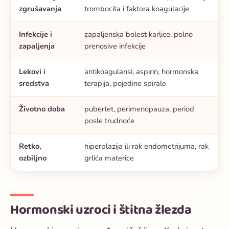
zgrušavanja
trombocita i faktora koagulacije
Infekcije i
zapaljenska bolest karlice, polno
zapaljenja
prenosive infekcije
Lekovi i
antikoagulansi, aspirin, hormonska
sredstva
terapija, pojedine spirale
Životno doba
pubertet, perimenopauza, period
posle trudnoće
Retko,
hiperplazija ili rak endometrijuma, rak
ozbiljno
grlića materice
Hormonski uzroci i štitna žlezda