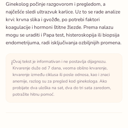
Ginekolog počinje razgovorom i pregledom, a
najčešće sledi ultrazvuk karlice. Uz to se rade analize
krvi: krvna slika i gvožđe, po potrebi faktori
koagulacije i hormoni štitne žlezde. Prema nalazu
mogu se uraditi i Papa test, histeroskopija ili biopsija
endometrijuma, radi isključivanja ozbiljnijih promena.
Ovaj tekst je informativan i ne postavlja dijagnozu.
ℹ️
Krvarenje duže od 7 dana, veoma obilno krvarenje,
krvarenje između ciklusa ili posle odnosa, kao i znaci
anemije, razlog su za pregled kod ginekologa. Ako
probijate dva uloška na sat, dva do tri sata zaredom,
potražite hitnu pomoć.