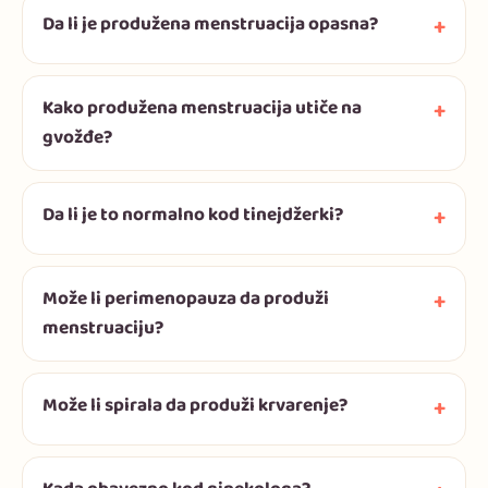
Da li je produžena menstruacija opasna?
Kako produžena menstruacija utiče na
gvožđe?
Da li je to normalno kod tinejdžerki?
Može li perimenopauza da produži
menstruaciju?
Može li spirala da produži krvarenje?