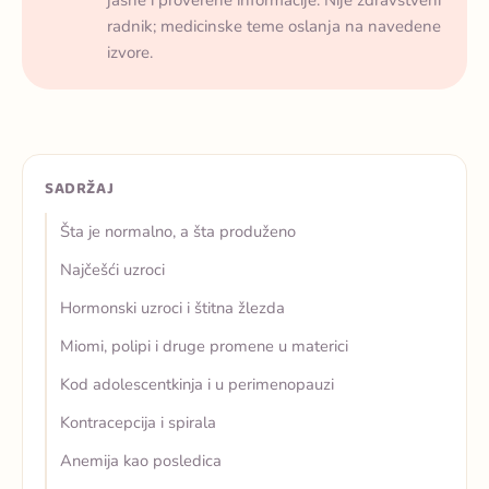
jasne i proverene informacije. Nije zdravstveni
radnik; medicinske teme oslanja na navedene
izvore.
SADRŽAJ
Šta je normalno, a šta produženo
Najčešći uzroci
Hormonski uzroci i štitna žlezda
Miomi, polipi i druge promene u materici
Kod adolescentkinja i u perimenopauzi
Kontracepcija i spirala
Anemija kao posledica