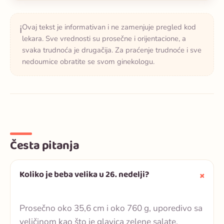
Ovaj tekst je informativan i ne zamenjuje pregled kod
ℹ️
lekara. Sve vrednosti su prosečne i orijentacione, a
svaka trudnoća je drugačija. Za praćenje trudnoće i sve
nedoumice obratite se svom ginekologu.
Česta pitanja
Koliko je beba velika u 26. nedelji?
Prosečno oko 35,6 cm i oko 760 g, uporedivo sa
veličinom kao što je glavica zelene salate.