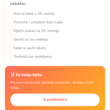
SADRŽAJ
Razvoj bebe u 26. nedelji
Promene i simptomi kod majke
Ključni podaci za 26. nedelju
Saveti za ovu nedelju
Kada se javiti lekaru
Trudnoća po nedeljama
🛒 Za tvoju bebu
Provereni proizvodi, plaćanje pouzećem, dostava širom
Srbije.
U prodavnicu