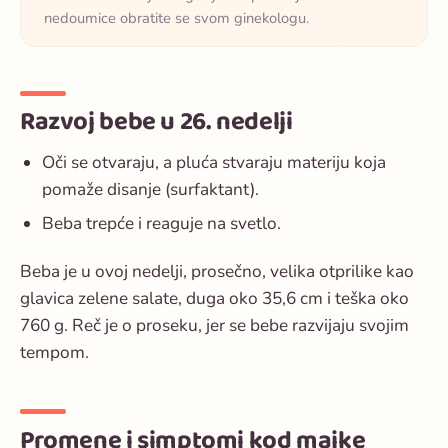
nedoumice obratite se svom ginekologu.
Razvoj bebe u 26. nedelji
Oči se otvaraju, a pluća stvaraju materiju koja
pomaže disanje (surfaktant).
Beba trepće i reaguje na svetlo.
Beba je u ovoj nedelji, prosečno, velika otprilike kao
glavica zelene salate, duga oko 35,6 cm i teška oko
760 g. Reč je o proseku, jer se bebe razvijaju svojim
tempom.
Promene i simptomi kod majke