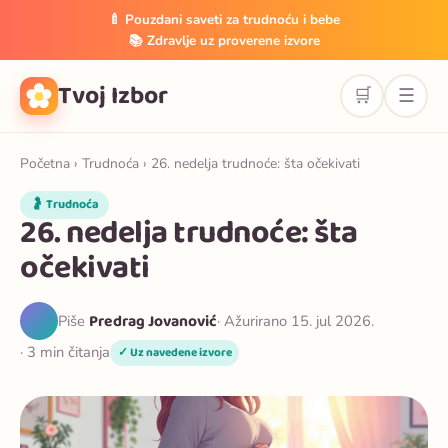
🍼 Pouzdani saveti za trudnoću i bebe
📚 Zdravlje uz proverene izvore
Tvoj Izbor
🛒
☰
Početna
›
Trudnoća
› 26. nedelja trudnoće: šta očekivati
🤰 Trudnoća
26. nedelja trudnoće: šta
očekivati
Predrag Jovanović
Piše
· Ažurirano 15. jul 2026.
· 3 min čitanja
✓ Uz navedene izvore