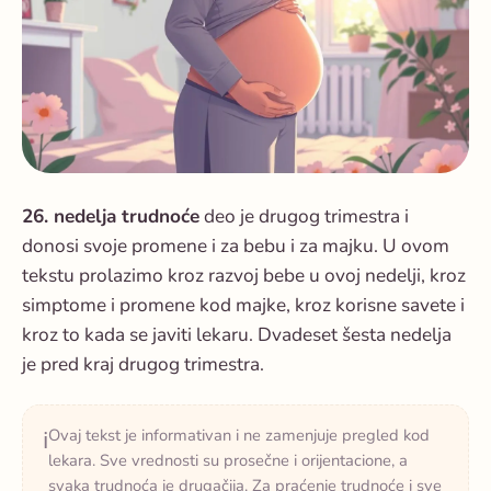
26. nedelja trudnoće
deo je drugog trimestra i
donosi svoje promene i za bebu i za majku. U ovom
tekstu prolazimo kroz razvoj bebe u ovoj nedelji, kroz
simptome i promene kod majke, kroz korisne savete i
kroz to kada se javiti lekaru. Dvadeset šesta nedelja
je pred kraj drugog trimestra.
Ovaj tekst je informativan i ne zamenjuje pregled kod
ℹ️
lekara. Sve vrednosti su prosečne i orijentacione, a
svaka trudnoća je drugačija. Za praćenje trudnoće i sve