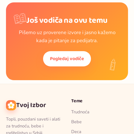
📖
Još vodiča na ovu temu
Pišemo uz proverene izvore i jasno kažemo
kada je pitanje za pedijatra.
🍼
Pogledaj vodiče
Teme
Tvoj Izbor
Trudnoća
Topli, pouzdani saveti i alati
Bebe
za trudnoću, bebe i
Deca
roditeljstvo u Srbiji.