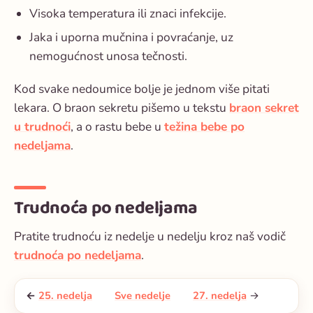
Visoka temperatura ili znaci infekcije.
Jaka i uporna mučnina i povraćanje, uz
nemogućnost unosa tečnosti.
Kod svake nedoumice bolje je jednom više pitati
lekara. O braon sekretu pišemo u tekstu
braon sekret
u trudnoći
, a o rastu bebe u
težina bebe po
nedeljama
.
Trudnoća po nedeljama
Pratite trudnoću iz nedelje u nedelju kroz naš vodič
trudnoća po nedeljama
.
←
25. nedelja
Sve nedelje
27. nedelja
→