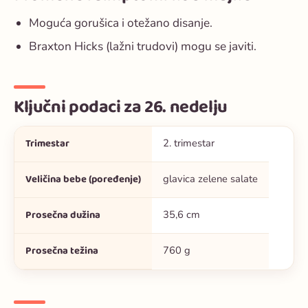
Moguća gorušica i otežano disanje.
Braxton Hicks (lažni trudovi) mogu se javiti.
Ključni podaci za 26. nedelju
Trimestar
2. trimestar
Veličina bebe (poređenje)
glavica zelene salate
Prosečna dužina
35,6 cm
Prosečna težina
760 g