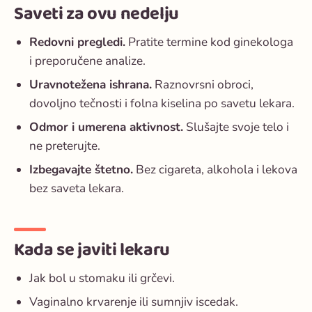
Saveti za ovu nedelju
Redovni pregledi.
Pratite termine kod ginekologa
i preporučene analize.
Uravnotežena ishrana.
Raznovrsni obroci,
dovoljno tečnosti i folna kiselina po savetu lekara.
Odmor i umerena aktivnost.
Slušajte svoje telo i
ne preterujte.
Izbegavajte štetno.
Bez cigareta, alkohola i lekova
bez saveta lekara.
Kada se javiti lekaru
Jak bol u stomaku ili grčevi.
Vaginalno krvarenje ili sumnjiv iscedak.