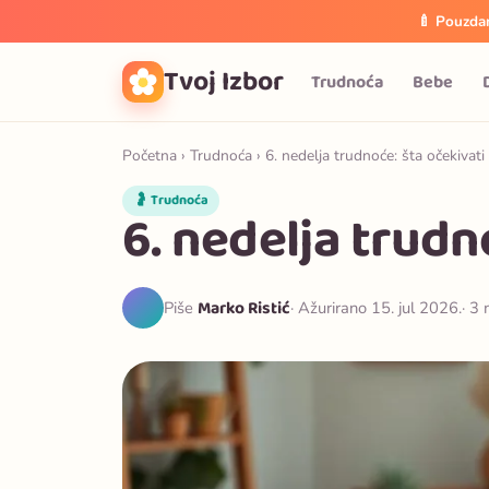
🍼 Pouzdan
Tvoj Izbor
Trudnoća
Bebe
Početna
›
Trudnoća
› 6. nedelja trudnoće: šta očekivati
🤰 Trudnoća
6. nedelja trudn
Marko Ristić
Piše
· Ažurirano 15. jul 2026.
· 3 