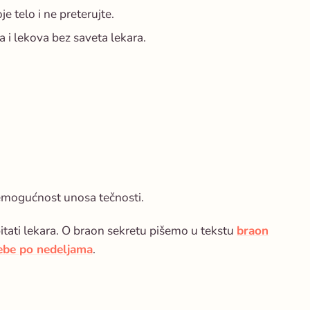
je telo i ne preterujte.
a i lekova bez saveta lekara.
nemogućnost unosa tečnosti.
tati lekara. O braon sekretu pišemo u tekstu
braon
ebe po nedeljama
.