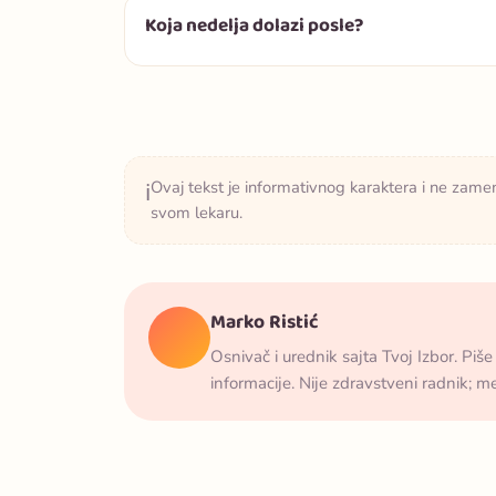
Koja nedelja dolazi posle?
Ovaj tekst je informativnog karaktera i ne zame
ℹ️
svom lekaru.
Marko Ristić
Osnivač i urednik sajta Tvoj Izbor. Piše
informacije. Nije zdravstveni radnik; 