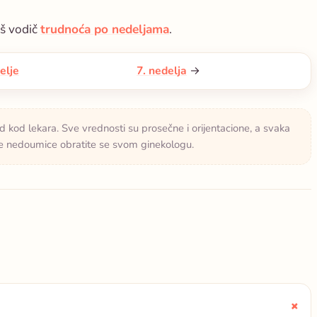
aš vodič
trudnoća po nedeljama
.
elje
7. nedelja
→
d kod lekara. Sve vrednosti su prosečne i orijentacione, a svaka
sve nedoumice obratite se svom ginekologu.