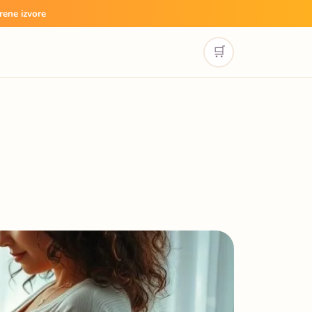
rene izvore
🛒