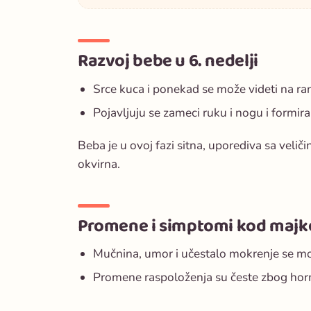
Razvoj bebe u 6. nedelji
Srce kuca i ponekad se može videti na r
Pojavljuju se zameci ruku i nogu i formira
Beba je u ovoj fazi sitna, uporediva sa veli
okvirna.
Promene i simptomi kod majk
Mučnina, umor i učestalo mokrenje se mo
Promene raspoloženja su česte zbog ho