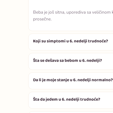
Beba je još sitna, uporediva sa veličinom 
prosečne.
Koji su simptomi u 6. nedelji trudnoće?
Šta se dešava sa bebom u 6. nedelji?
Da li je moje stanje u 6. nedelji normalno?
Šta da jedem u 6. nedelji trudnoće?