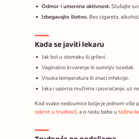
Odmor i umerena aktivnost.
Slušajte svo
Izbegavajte štetno.
Bez cigareta, alkohol
Kada se javiti lekaru
Jak bol u stomaku ili grčevi.
Vaginalno krvarenje ili sumnjiv iscedak.
Visoka temperatura ili znaci infekcije.
Jaka i uporna mučnina i povraćanje, uz 
Kod svake nedoumice bolje je jednom više pi
sekret u trudnoći
, a o rastu bebe u
težina b