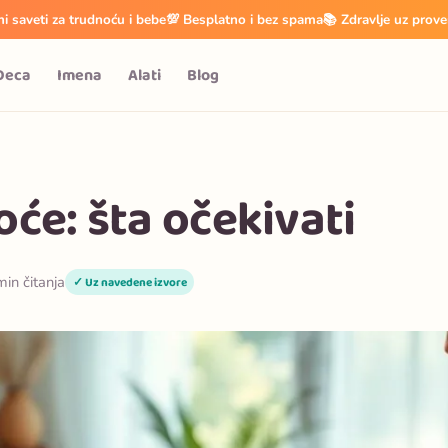
i saveti za trudnoću i bebe
💯 Besplatno i bez spama
📚 Zdravlje uz prove
Deca
Imena
Alati
Blog
oće: šta očekivati
min čitanja
✓ Uz navedene izvore