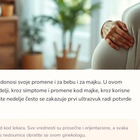
i donosi svoje promene i za bebu i za majku. U ovom
delji, kroz simptome i promene kod majke, kroz korisne
este nedelje često se zakazuje prvi ultrazvuk radi potvrde
d kod lekara. Sve vrednosti su prosečne i orijentacione, a svaka
sve nedoumice obratite se svom ginekologu.