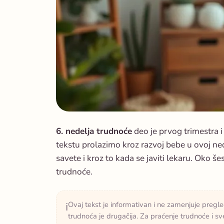
6. nedelja trudnoće
deo je prvog trimestra 
tekstu prolazimo kroz razvoj bebe u ovoj ne
savete i kroz to kada se javiti lekaru. Oko š
trudnoće.
Ovaj tekst je informativan i ne zamenjuje pregle
ℹ️
trudnoća je drugačija. Za praćenje trudnoće i 