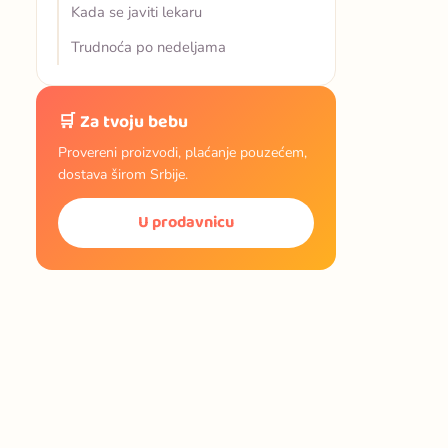
Kada se javiti lekaru
Trudnoća po nedeljama
🛒 Za tvoju bebu
Provereni proizvodi, plaćanje pouzećem,
dostava širom Srbije.
U prodavnicu