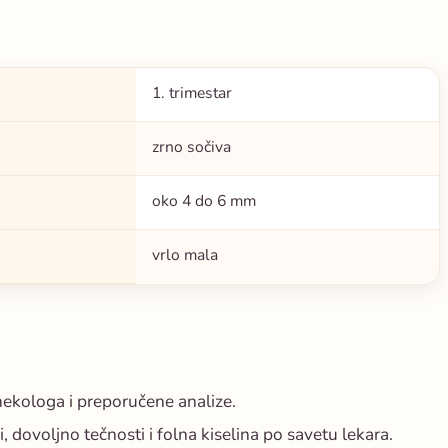
1. trimestar
zrno sočiva
oko 4 do 6 mm
vrlo mala
nekologa i preporučene analize.
 dovoljno tečnosti i folna kiselina po savetu lekara.