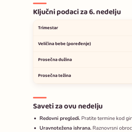
Ključni podaci za 6. nedelju
Trimestar
Veličina bebe (poređenje)
Prosečna dužina
Prosečna težina
Saveti za ovu nedelju
Redovni pregledi.
Pratite termine kod gi
Uravnotežena ishrana.
Raznovrsni obroci,