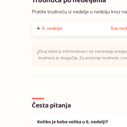
Trudnoća po nedeljama
Pratite trudnoću iz nedelje u nedelju kroz n
←
5. nedelja
Sve ned
Ovaj tekst je informativan i ne zamenjuje pregle
ℹ️
trudnoća je drugačija. Za praćenje trudnoće i 
Česta pitanja
Koliko je beba velika u 6. nedelji?