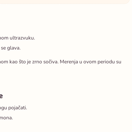
anom ultrazvuku.
 se glava.
činom kao što je zrno sočiva. Merenja u ovom periodu su
e
gu pojačati.
rmona.