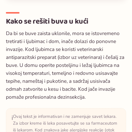
Kako se rešiti buva u kući
Da bi se buve zaista uklonile, mora se istovremeno
tretirati i ljubimac i dom, inače dolazi do ponovne
invazije. Kod ljubimca se koristi veterinarski
antiparazitski preparat (izbor uz veterinara) i češalj za
buve. U domu operite posteljinu i ležaj ljubimca na
visokoj temperaturi, temeljno i redovno usisavajte
tepihe, nameštaj i pukotine, a sadržaj usisivača
odmah zatvorite u kesu i bacite. Kod jače invazije
pomaže profesionalna dezinsekcija.
Ovaj tekst je informativan i ne zamenjuje savet lekara.
ℹ️
Za izbor kreme ili leka posavetujte se sa farmaceutom
ili lekarom. Kod znakova jake alergijske reakcije (otok