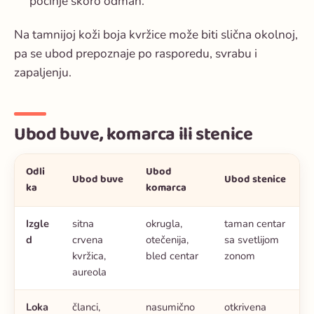
počinje skoro odmah.
Na tamnijoj koži boja kvržice može biti slična okolnoj,
pa se ubod prepoznaje po rasporedu, svrabu i
zapaljenju.
Ubod buve, komarca ili stenice
Odli
Ubod
Ubod buve
Ubod stenice
ka
komarca
Izgle
sitna
okrugla,
taman centar
d
crvena
otečenija,
sa svetlijom
kvržica,
bled centar
zonom
aureola
Loka
članci,
nasumično
otkrivena