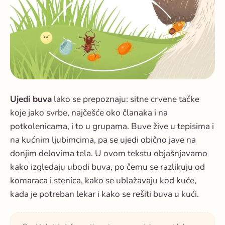
Ujedi buva
lako se prepoznaju: sitne crvene tačke
koje jako svrbe, najčešće oko članaka i na
potkolenicama, i to u grupama. Buve žive u tepisima i
na kućnim ljubimcima, pa se ujedi obično jave na
donjim delovima tela. U ovom tekstu objašnjavamo
kako izgledaju ubodi buva, po čemu se razlikuju od
komaraca i stenica, kako se ublažavaju kod kuće,
kada je potreban lekar i kako se rešiti buva u kući.