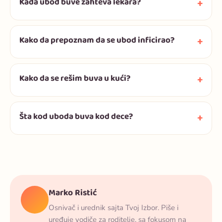
Kada ubod buve zahteva lekara?
Kako da prepoznam da se ubod inficirao?
Kako da se rešim buva u kući?
Šta kod uboda buva kod dece?
Marko Ristić
Osnivač i urednik sajta Tvoj Izbor. Piše i
uređuje vodiče za roditelje, sa fokusom na