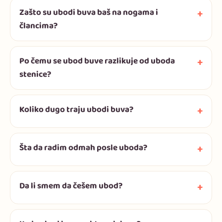
Zašto su ubodi buva baš na nogama i
člancima?
Po čemu se ubod buve razlikuje od uboda
stenice?
Koliko dugo traju ubodi buva?
Šta da radim odmah posle uboda?
Da li smem da češem ubod?