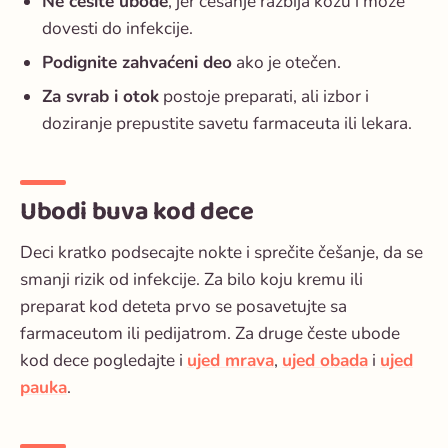
Ne češite ubode
, jer češanje razbija kožu i može
dovesti do infekcije.
Podignite zahvaćeni deo
ako je otečen.
Za svrab i otok
postoje preparati, ali izbor i
doziranje prepustite savetu farmaceuta ili lekara.
Ubodi buva kod dece
Deci kratko podsecajte nokte i sprečite češanje, da se
smanji rizik od infekcije. Za bilo koju kremu ili
preparat kod deteta prvo se posavetujte sa
farmaceutom ili pedijatrom. Za druge česte ubode
kod dece pogledajte i
ujed mrava
,
ujed obada
i
ujed
pauka
.