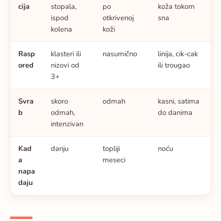
cija
stopala,
po
koža tokom
ispod
otkrivenoj
sna
kolena
koži
Rasp
klasteri ili
nasumično
linija, cik-cak
ored
nizovi od
ili trougao
3+
Svra
skoro
odmah
kasni, satima
b
odmah,
do danima
intenzivan
Kad
danju
topliji
noću
a
meseci
napa
daju