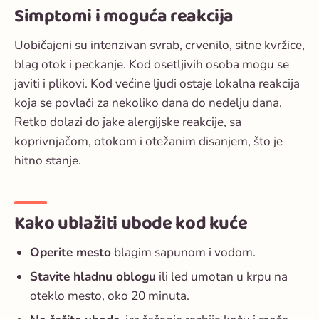
Simptomi i moguća reakcija
Uobičajeni su intenzivan svrab, crvenilo, sitne kvržice,
blag otok i peckanje. Kod osetljivih osoba mogu se
javiti i plikovi. Kod većine ljudi ostaje lokalna reakcija
koja se povlači za nekoliko dana do nedelju dana.
Retko dolazi do jake alergijske reakcije, sa
koprivnjačom, otokom i otežanim disanjem, što je
hitno stanje.
Kako ublažiti ubode kod kuće
Operite mesto
blagim sapunom i vodom.
Stavite hladnu oblogu
ili led umotan u krpu na
oteklo mesto, oko 20 minuta.