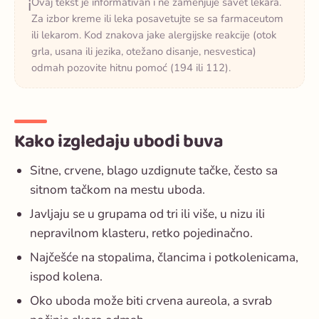
Ovaj tekst je informativan i ne zamenjuje savet lekara.
ℹ️
Za izbor kreme ili leka posavetujte se sa farmaceutom
ili lekarom. Kod znakova jake alergijske reakcije (otok
grla, usana ili jezika, otežano disanje, nesvestica)
odmah pozovite hitnu pomoć (194 ili 112).
Kako izgledaju ubodi buva
Sitne, crvene, blago uzdignute tačke, često sa
sitnom tačkom na mestu uboda.
Javljaju se u grupama od tri ili više, u nizu ili
nepravilnom klasteru, retko pojedinačno.
Najčešće na stopalima, člancima i potkolenicama,
ispod kolena.
Oko uboda može biti crvena aureola, a svrab