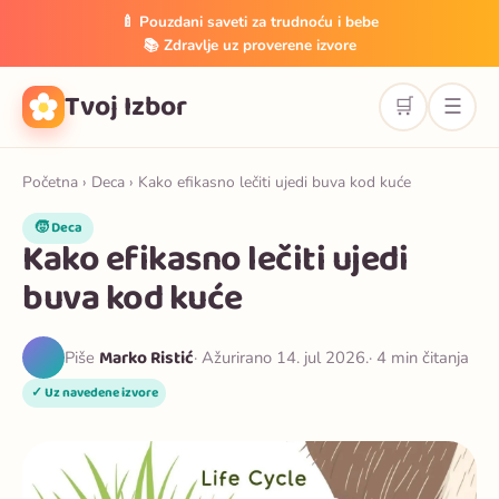
🍼 Pouzdani saveti za trudnoću i bebe
📚 Zdravlje uz proverene izvore
Tvoj Izbor
🛒
☰
Početna
›
Deca
› Kako efikasno lečiti ujedi buva kod kuće
🧒 Deca
Kako efikasno lečiti ujedi
buva kod kuće
Marko Ristić
Piše
· Ažurirano 14. jul 2026.
· 4 min čitanja
✓ Uz navedene izvore