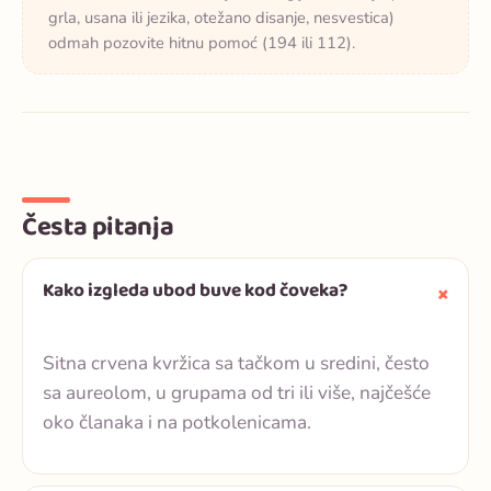
grla, usana ili jezika, otežano disanje, nesvestica)
odmah pozovite hitnu pomoć (194 ili 112).
Česta pitanja
Kako izgleda ubod buve kod čoveka?
Sitna crvena kvržica sa tačkom u sredini, često
sa aureolom, u grupama od tri ili više, najčešće
oko članaka i na potkolenicama.