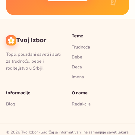
🍼
Teme
Tvoj Izbor
Trudnoća
Topli, pouzdani saveti i alati
Bebe
za trudnoću, bebe i
Deca
roditeljstvo u Srbiji.
Imena
Informacije
O nama
Blog
Redakcija
© 2026 Tvoj Izbor · Sadržaj je informativan i ne zamenjuje savet lekara