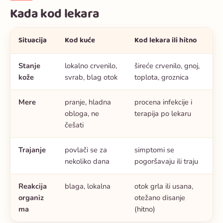
Kada kod lekara
Situacija
Kod kuće
Kod lekara ili hitno
Stanje
lokalno crvenilo,
šireće crvenilo, gnoj,
kože
svrab, blag otok
toplota, groznica
Mere
pranje, hladna
procena infekcije i
obloga, ne
terapija po lekaru
češati
Trajanje
povlači se za
simptomi se
nekoliko dana
pogoršavaju ili traju
Reakcija
blaga, lokalna
otok grla ili usana,
organiz
otežano disanje
ma
(hitno)