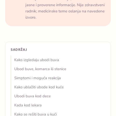
jasne i proverene informacije. Nije zdravstveni
radnik; medicinske teme oslanja na navedene
izvore.
SADRŽAJ
Kako izgledaju ubodi buva
Ubod buve, komarca ili stenice
Simptomi i moguća reakcija
Kako ublažiti ubode kod kuće
Ubodi buva kod dece
Kada kod lekara
Kako se rešiti buva u kući