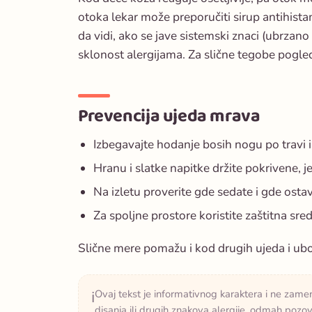
otoka lekar može preporučiti sirup antihist
da vidi, ako se jave sistemski znaci (ubrzano 
sklonost alergijama. Za slične tegobe pogled
Prevencija ujeda mrava
Izbegavajte hodanje bosih nogu po travi 
Hranu i slatke napitke držite pokrivene, j
Na izletu proverite gde sedate i gde ostavl
Za spoljne prostore koristite zaštitna sr
Slične mere pomažu i kod drugih ujeda i ub
Ovaj tekst je informativnog karaktera i ne zamenj
ℹ️
disanja ili drugih znakova alergije, odmah pozov