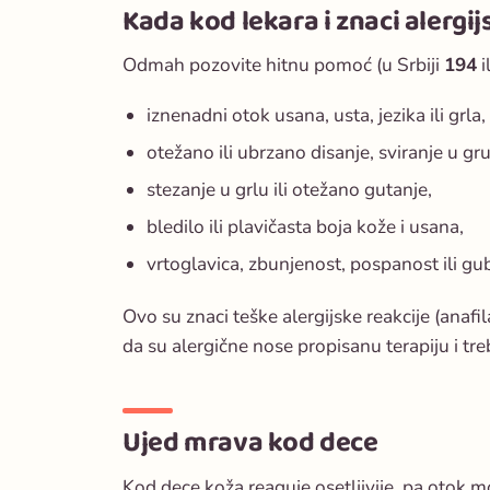
Kada kod lekara i znaci alergij
Odmah pozovite hitnu pomoć (u Srbiji
194
i
iznenadni otok usana, usta, jezika ili grla,
otežano ili ubrzano disanje, sviranje u gr
stezanje u grlu ili otežano gutanje,
bledilo ili plavičasta boja kože i usana,
vrtoglavica, zbunjenost, pospanost ili gub
Ovo su znaci teške alergijske reakcije (anaf
da su alergične nose propisanu terapiju i tre
Ujed mrava kod dece
Kod dece koža reaguje osetljivije, pa otok mo