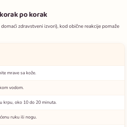
korak po korak
 domaći zdravstveni izvori), kod obične reakcije pomaže
nite mrave sa kože.
akom vodom.
 u krpu, oko 10 do 20 minuta.
ćenu ruku ili nogu.