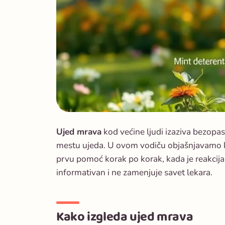
Ujed mrava
kod većine ljudi izaziva bezopas
mestu ujeda. U ovom vodiču objašnjavamo ka
prvu pomoć korak po korak, kada je reakcija 
informativan i ne zamenjuje savet lekara.
Kako izgleda ujed mrava