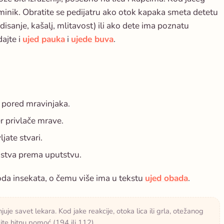
aminik. Obratite se pedijatru ako otok kapaka smeta detetu
disanje, kašalj, mlitavost) ili ako dete ima poznatu
ajte i
ujed pauka
i
ujede buva
.
i pored mravinjaka.
er privlače mrave.
jate stvari.
edstva prema uputstvu.
oda insekata, o čemu više ima u tekstu
ujed obada
.
uje savet lekara. Kod jake reakcije, otoka lica ili grla, otežanog
ite hitnu pomoć (194 ili 112).