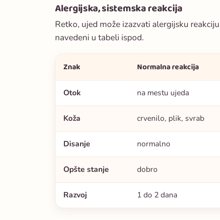
Alergijska, sistemska reakcija
Retko, ujed može izazvati alergijsku reakcij
navedeni u tabeli ispod.
Znak
Normalna reakcija
Otok
na mestu ujeda
Koža
crvenilo, plik, svrab
Disanje
normalno
Opšte stanje
dobro
Razvoj
1 do 2 dana