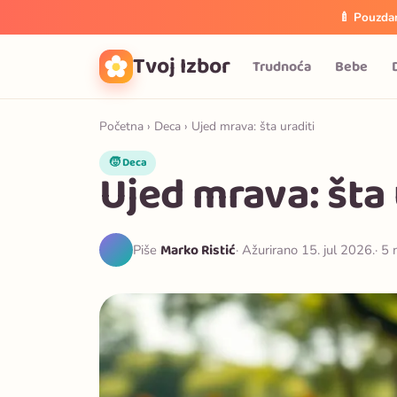
🍼 Pouzdan
Tvoj Izbor
Trudnoća
Bebe
Početna
›
Deca
› Ujed mrava: šta uraditi
🧒 Deca
Ujed mrava: šta 
Marko Ristić
Piše
· Ažurirano 15. jul 2026.
· 5 