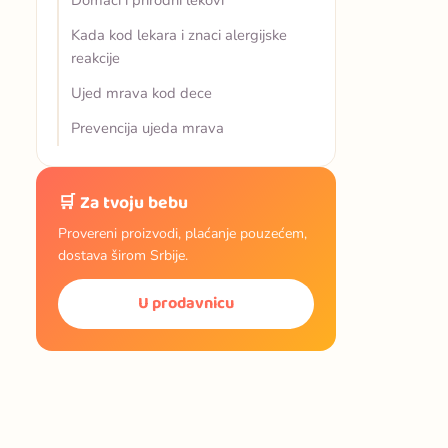
Domaći i prirodni lekovi
Kada kod lekara i znaci alergijske
reakcije
Ujed mrava kod dece
Prevencija ujeda mrava
🛒 Za tvoju bebu
Provereni proizvodi, plaćanje pouzećem,
dostava širom Srbije.
U prodavnicu