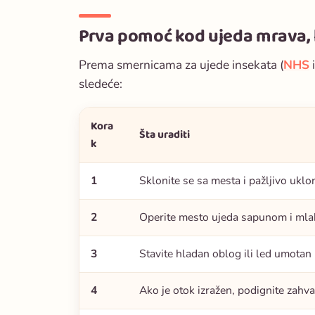
Prva pomoć kod ujeda mrava, 
Prema smernicama za ujede insekata (
NHS
i
sledeće:
Kora
Šta uraditi
k
1
Sklonite se sa mesta i pažljivo uklo
2
Operite mesto ujeda sapunom i ml
3
Stavite hladan oblog ili led umotan
4
Ako je otok izražen, podignite zahva