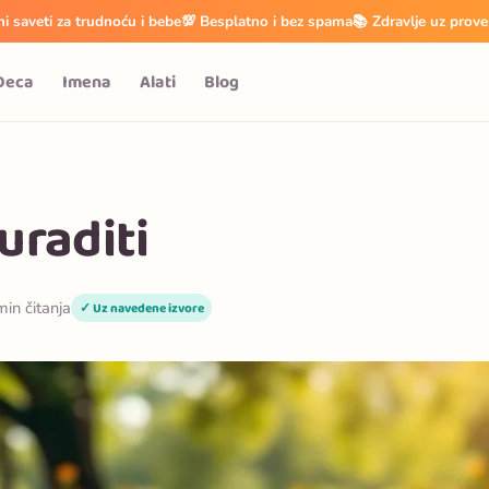
i saveti za trudnoću i bebe
💯 Besplatno i bez spama
📚 Zdravlje uz prove
Deca
Imena
Alati
Blog
uraditi
min čitanja
✓ Uz navedene izvore