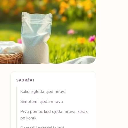
SADRŽAJ
Kako izgleda ujed mrava
Simptomi ujeda mrava
Prva pomoć kod ujeda mrava, korak
po korak