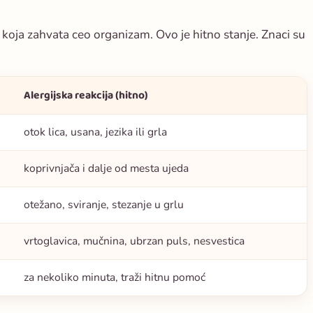
u koja zahvata ceo organizam. Ovo je hitno stanje. Znaci su
Alergijska reakcija (hitno)
otok lica, usana, jezika ili grla
koprivnjača i dalje od mesta ujeda
otežano, sviranje, stezanje u grlu
vrtoglavica, mučnina, ubrzan puls, nesvestica
za nekoliko minuta, traži hitnu pomoć