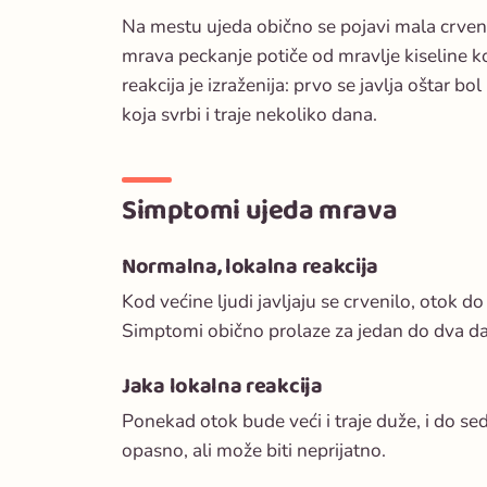
Na mestu ujeda obično se pojavi mala crvena 
mrava peckanje potiče od mravlje kiseline k
reakcija je izraženija: prvo se javlja oštar bo
koja svrbi i traje nekoliko dana.
Simptomi ujeda mrava
Normalna, lokalna reakcija
Kod većine ljudi javljaju se crvenilo, otok d
Simptomi obično prolaze za jedan do dva d
Jaka lokalna reakcija
Ponekad otok bude veći i traje duže, i do seda
opasno, ali može biti neprijatno.