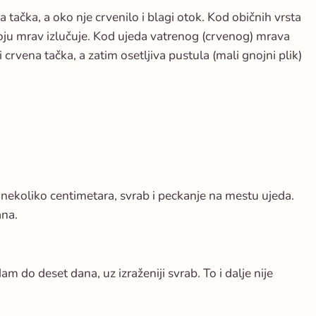
tačka, a oko nje crvenilo i blagi otok. Kod običnih vrsta
oju mrav izlučuje. Kod ujeda vatrenog (crvenog) mrava
l i crvena tačka, a zatim osetljiva pustula (mali gnojni plik)
o nekoliko centimetara, svrab i peckanje na mestu ujeda.
ana.
m do deset dana, uz izraženiji svrab. To i dalje nije