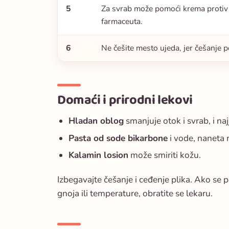
5
Za svrab može pomoći krema protiv sv
farmaceuta.
6
Ne češite mesto ujeda, jer češanje p
Domaći i prirodni lekovi
Hladan oblog
smanjuje otok i svrab, i na
Pasta od sode bikarbone
i vode, naneta 
Kalamin losion
može smiriti kožu.
Izbegavajte češanje i ceđenje plika. Ako se p
gnoja ili temperature, obratite se lekaru.