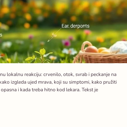
nu lokalnu reakciju: crvenilo, otok, svrab i peckanje na
ko izgleda ujed mrava, koji su simptomi, kako pružiti
opasna i kada treba hitno kod lekara. Tekst je