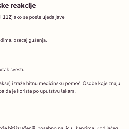
ske reakcije
li
112
) ako se posle ujeda jave:
udima, osećaj gušenja,
itak svesti.
ilakse) i traže hitnu medicinsku pomoć. Osobe koje znaju
ba da je koriste po uputstvu lekara.
že biti izraženiji, posebno na licu i kapcima. Kod jačeg