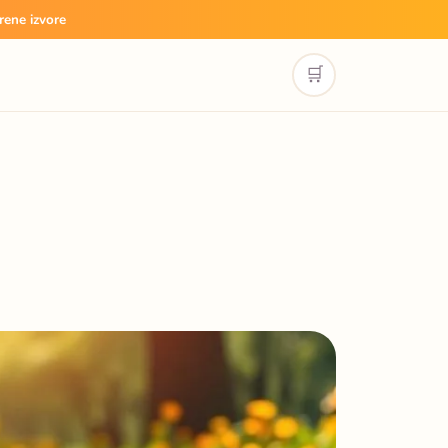
rene izvore
🛒