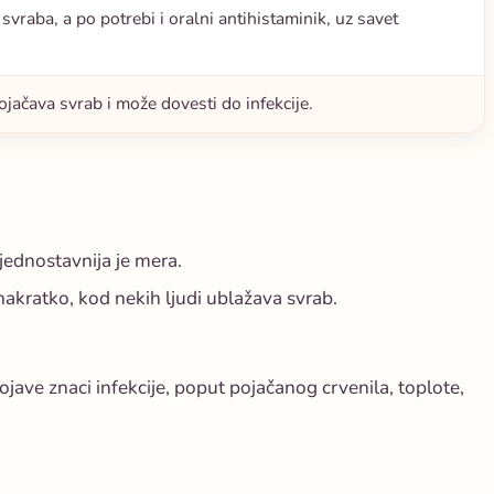
raba, a po potrebi i oralni antihistaminik, uz savet
ojačava svrab i može dovesti do infekcije.
jjednostavnija je mera.
nakratko, kod nekih ljudi ublažava svrab.
ojave znaci infekcije, poput pojačanog crvenila, toplote,