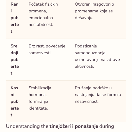
Ran
Početak fizičkih
Otvoreni razgovori o
i
promena,
promenama koje se
pub
emocionalna
dešavaju.
erte
nestabilnost.
t
Sre
Brz rast, povećanje
Podsticanje
dnji
samosvesti.
samopouzdanja,
pub
usmeravanje na zdrave
erte
aktivnosti.
t
Kas
Stabilizacija
Pružanje podrške u
ni
hormona,
nastojanju da se formira
pub
formiranje
nezavisnost.
erte
identiteta.
t
Understanding the
tinejdžeri i ponašanje
during