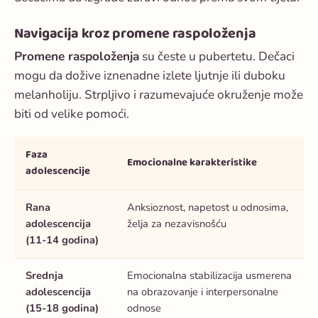
Navigacija kroz promene raspoloženja
Promene raspoloženja
su česte u pubertetu. Dečaci
mogu da dožive iznenadne izlete ljutnje ili duboku
melanholiju. Strpljivo i razumevajuće okruženje može
biti od velike pomoći.
Faza
Emocionalne karakteristike
adolescencije
Rana
Anksioznost, napetost u odnosima,
adolescencija
želja za nezavisnošću
(11-14 godina)
Srednja
Emocionalna stabilizacija usmerena
adolescencija
na obrazovanje i interpersonalne
(15-18 godina)
odnose