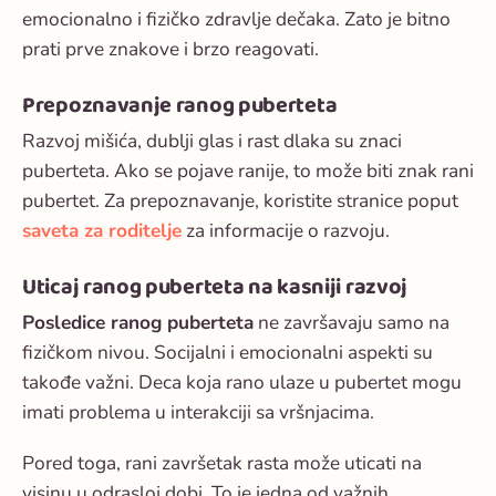
emocionalno i fizičko zdravlje dečaka. Zato je bitno
prati prve znakove i brzo reagovati.
Prepoznavanje ranog puberteta
Razvoj mišića, dublji glas i rast dlaka su znaci
puberteta. Ako se pojave ranije, to može biti znak
rani
pubertet
. Za prepoznavanje, koristite stranice poput
saveta za roditelje
za informacije o razvoju.
Uticaj ranog puberteta na kasniji razvoj
Posledice ranog puberteta
ne završavaju samo na
fizičkom nivou. Socijalni i emocionalni aspekti su
takođe važni. Deca koja rano ulaze u pubertet mogu
imati problema u interakciji sa vršnjacima.
Pored toga, rani završetak rasta može uticati na
visinu u odrasloj dobi. To je jedna od važnih