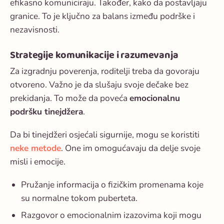
efikasno komuniciraju. Također, kako da postavljaju
granice. To je ključno za balans između podrške i
nezavisnosti.
Strategije komunikacije i razumevanja
Za izgradnju poverenja, roditelji treba da govoraju
otvoreno. Važno je da slušaju svoje dečake bez
prekidanja. To može da poveća
emocionalnu
podršku tinejdžera
.
Da bi tinejdžeri osjećali sigurnije, mogu se koristiti
neke metode
. One im omogućavaju da delje svoje
misli i emocije.
Pružanje informacija o fizičkim promenama koje
su normalne tokom puberteta.
Razgovor o emocionalnim izazovima koji mogu