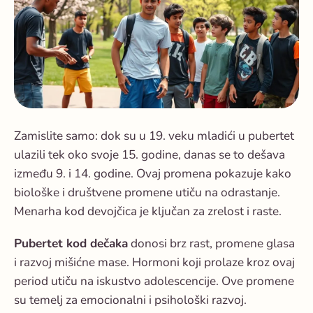
Zamislite samo: dok su u 19. veku mladići u pubertet
ulazili tek oko svoje 15. godine, danas se to dešava
između 9. i 14. godine. Ovaj promena pokazuje kako
biološke i društvene promene utiču na odrastanje.
Menarha kod devojčica je ključan za zrelost i raste.
Pubertet kod dečaka
donosi brz rast, promene glasa
i razvoj mišićne mase. Hormoni koji prolaze kroz ovaj
period utiču na iskustvo adolescencije. Ove promene
su temelj za emocionalni i psihološki razvoj.