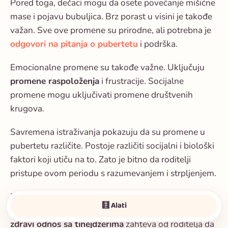
Pored toga, dečaci mogu da osete povećanje mišićne
mase i pojavu bubuljica. Brz porast u visini je takođe
važan. Sve ove promene su prirodne, ali potrebna je
odgovori na pitanja o pubertetu
i podrška.
Emocionalne promene su takođe važne. Uključuju
promene raspoloženja
i frustracije. Socijalne
promene mogu uključivati promene društvenih
krugova.
Savremena istraživanja pokazuju da su promene u
pubertetu različite. Postoje različiti socijalni i biološki
faktori koji utiču na to. Zato je bitno da roditelji
pristupe ovom periodu s razumevanjem i strpljenjem.
Pravilni savjeti za roditelje mogu pomoći.
🧮 Alati
Omogućavaju zdravije i sigurnije odrastanje. Gradnja
zdravi odnos sa tinejdžerima
zahteva od roditelja da