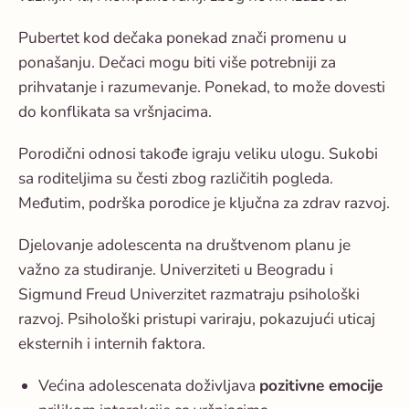
Pubertet kod dečaka ponekad znači promenu u
ponašanju. Dečaci mogu biti više potrebniji za
prihvatanje i razumevanje. Ponekad, to može dovesti
do konflikata sa vršnjacima.
Porodični odnosi takođe igraju veliku ulogu. Sukobi
sa roditeljima su česti zbog različitih pogleda.
Međutim, podrška porodice je ključna za zdrav razvoj.
Djelovanje adolescenta na društvenom planu je
važno za studiranje. Univerziteti u Beogradu i
Sigmund Freud Univerzitet razmatraju psihološki
razvoj. Psihološki pristupi variraju, pokazujući uticaj
eksternih i internih faktora.
Većina adolescenata doživljava
pozitivne emocije