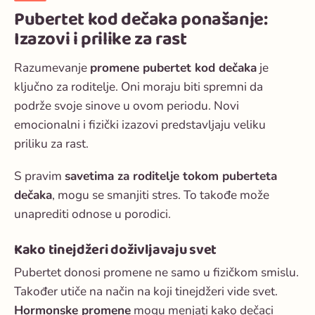
Pubertet kod dečaka ponašanje:
Izazovi i prilike za rast
Razumevanje
promene pubertet kod dečaka
je
ključno za roditelje. Oni moraju biti spremni da
podrže svoje sinove u ovom periodu. Novi
emocionalni i fizički izazovi predstavljaju veliku
priliku za rast.
S pravim
savetima za roditelje tokom puberteta
dečaka
, mogu se smanjiti stres. To takođe može
unaprediti odnose u porodici.
Kako tinejdžeri doživljavaju svet
Pubertet donosi promene ne samo u fizičkom smislu.
Također utiče na način na koji tinejdžeri vide svet.
Hormonske promene
mogu menjati kako dečaci