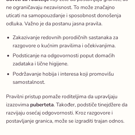
ne ograničavaju nezavisnost. To može značajno
uticati na samopouzdanje i sposobnost donošenja
odluka. Važno je da postanu jasna pravila.
Zakazivanje redovnih porodičnih sastanaka za
razgovore o kućnim pravilima i očekivanjima.
Podsticanje na odgovornosti poput domaćih
zadataka i lične higijene.
Podržavanje hobija i interesa koji promovišu
samostalnost.
Pravilni pristup pomaže roditeljima da upravljaju
izazovima
puberteta
. Također, podstiče tinejdžere da
razvijaju osećaj odgovornosti. Kroz razgovore i
postavljanje granica, može se izgraditi trajan odnos.