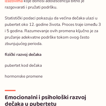
izazovima
koje donosi adolescencija bitno je
razgovarati i pružati podršku.
Statistički podaci pokazuju da većina dečaka ulazi u
pubertet oko 12. godine života. Proces traje između 3
i 5 godina. Razumevanje ovih promena ključno je za
pružanje adekvatne podrške tokom ovog često
zbunjujućeg perioda.
fizički razvoj dečaka
pubertet kod dečaka
hormonske promene
Emocionalni i psihološki razvoj
dečaka u pubertetu