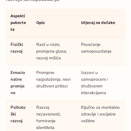
Aspekti
puberte
Opis
Utjecaj na dečake
ta
Fizički
Rast u visini,
Povećanje
razvoj
promjena glasa,
samopouzdanja
razvoj mišića
Emocio
Promjene
Izazovi u
nalne
raspoloženja, novi
samoproceni i
promje
društveni pritisci
društvenim
ne
interakcijama
Psiholo
Razvoj
Ključno za mentalno
ški
nezavisnosti,
zdravlje i socijalne
razvoj
formiranje
veštine
identiteta