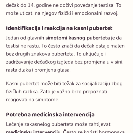
dečak do 14. godine ne doživi povećanje testisa. To
može uticati na njegov fizički i emocionalni razvoj.
Identifikacija i reakcija na kasni pubertet
Jedan od glavnih
simptomi kasnog puberteta
je da
testisi ne rastu. To često znači da dečak ostaje malen
bez drugih znakova puberteta. To uključuje i
zadržavanje dečačkog izgleda bez promjena u visini,
rasta dlaka i promjena glasa.
Kasni pubertet može biti težak za socijalizaciju zbog
fizičkih razlika. Zato je važno brzo prepoznati i
reagovati na simptome.
Potrebna medicinska intervencija
Lečenje zakasnelog puberteta može zahtijevati
medicinsku intervenciju
. Često se koristi hormonska