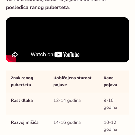
posledica ranog puberteta
.
Znak ranog
Uobičajena starost
Rana
puberteta
pojave
pojava
Rast dlaka
12-14 godina
9-10
godina
Razvoj mišića
14-16 godina
10-12
godina