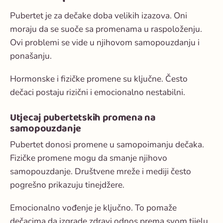
Pubertet je za dečake doba velikih izazova. Oni
moraju da se suoče sa promenama u raspoloženju.
Ovi problemi se vide u njihovom samopouzdanju i
ponašanju.
Hormonske i fizičke promene su ključne. Često
dečaci postaju rizični i emocionalno nestabilni.
Utjecaj pubertetskih promena na
samopouzdanje
Pubertet donosi promene u samopoimanju dečaka.
Fizičke promene mogu da smanje njihovo
samopouzdanje. Društvene mreže i mediji često
pogrešno prikazuju tinejdžere.
Emocionalno vođenje je ključno. To pomaže
dečacima da izgrade zdravi odnos prema svom tijelu.