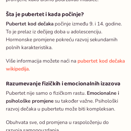
Šta je pubertet i kada počinje?
Pubertet kod dečaka
počinje između 9. i 14. godine.
To je prelaz iz dečijeg doba u adolescenciju.
Hormonske promjene pokreću razvoj sekundarnih
polnih karakteristika.
Više informacija možete naći na
pubertet kod dečaka
wikipedija
.
Razumevanje fizičkih i emocionalnih izazova
Pubertet nije samo o fizičkom rastu.
Emocionalne i
psihološke promjene
su također važne.
Psihološki
razvoj dečaka u pubertetu
može biti kompleksan.
Obuhvata sve, od promjena u raspoloženju do
razvoja samopouzdanja.