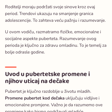
Roditelji moraju podržati svoje sinove kroz ovaj
period. Trendovi ukazuju na smanjenje granica
adolescencije. To zahteva veću pažnju i razumevanje.
U ovom vodiču, razmatramo fizičke, emocionalne i
socijalne aspekte puberteta. Razumevanje ovog
perioda je ključno za zdravu omladinu. To je temelj za
bolje odrasle godine.
Uvod u pubertetske promene i
njihov uticaj na dečake
Pubertet je ključno razdoblje u životu mladih.
Promene pubertet kod dečaka
uključuju vidljive i
emocionalne promjene. Važno je da razumemo ove
promjene kako bismo podržavali mladiće.