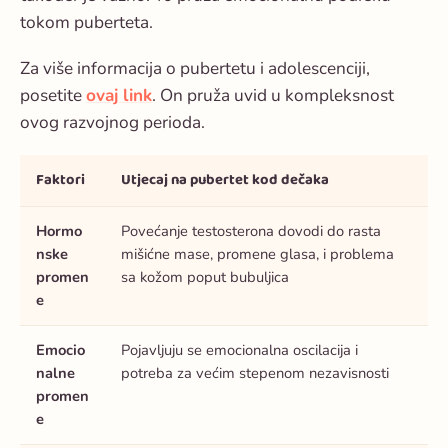
tokom puberteta.
Za više informacija o pubertetu i adolescenciji,
posetite
ovaj link
. On pruža uvid u kompleksnost
ovog razvojnog perioda.
Faktori
Utjecaj na pubertet kod dečaka
Hormo
Povećanje testosterona dovodi do rasta
nske
mišićne mase, promene glasa, i problema
promen
sa kožom poput bubuljica
e
Emocio
Pojavljuju se emocionalna oscilacija i
nalne
potreba za većim stepenom nezavisnosti
promen
e