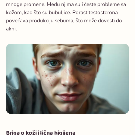
mnoge promene. Među njima su i česte probleme sa
kožom, kao što su bubuljice. Porast testosterona
povećava produkciju sebuma, što može dovesti do
akni.
Briga o koži i lična higijena