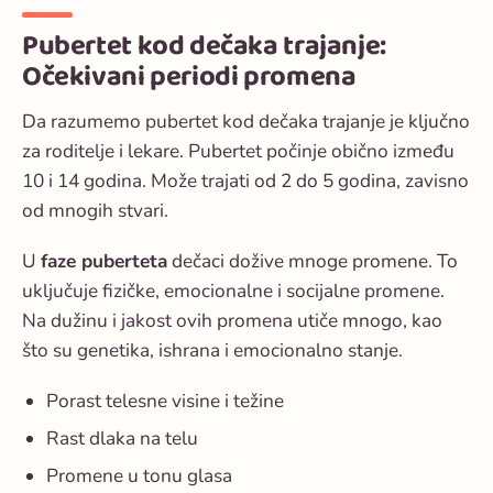
Pubertet kod dečaka trajanje:
Očekivani periodi promena
Da razumemo
pubertet kod dečaka trajanje
je ključno
za roditelje i lekare. Pubertet počinje obično između
10 i 14 godina. Može trajati od 2 do 5 godina, zavisno
od mnogih stvari.
U
faze puberteta
dečaci dožive mnoge promene. To
uključuje fizičke, emocionalne i socijalne promene.
Na dužinu i jakost ovih promena utiče mnogo, kao
što su genetika, ishrana i emocionalno stanje.
Porast telesne visine i težine
Rast dlaka na telu
Promene u tonu glasa