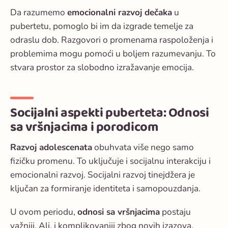
Da razumemo
emocionalni razvoj dečaka
u
pubertetu, pomoglo bi im da izgrade temelje za
odraslu dob. Razgovori o promenama raspoloženja i
problemima mogu pomoći u boljem razumevanju. To
stvara prostor za slobodno izražavanje emocija.
Socijalni aspekti puberteta: Odnosi
sa vršnjacima i porodicom
Razvoj adolescenata
obuhvata više nego samo
fizičku promenu. To uključuje i socijalnu interakciju i
emocionalni razvoj.
Socijalni razvoj tinejdžera
je
ključan za formiranje identiteta i samopouzdanja.
U ovom periodu,
odnosi sa vršnjacima
postaju
važniji. Ali, i komplikovaniji zbog novih izazova.