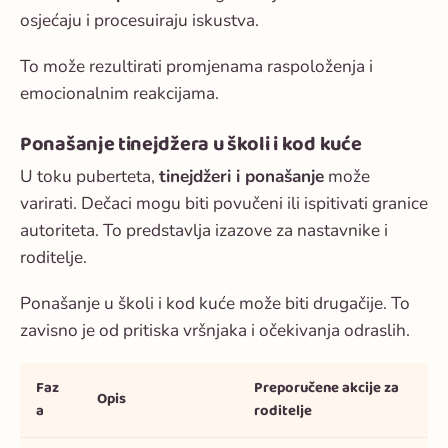
osjećaju i procesuiraju iskustva.
To može rezultirati promjenama raspoloženja i
emocionalnim reakcijama.
Ponašanje tinejdžera u školi i kod kuće
U toku puberteta,
tinejdžeri i ponašanje
može
varirati. Dečaci mogu biti povučeni ili ispitivati granice
autoriteta. To predstavlja izazove za nastavnike i
roditelje.
Ponašanje u školi i kod kuće može biti drugačije. To
zavisno je od pritiska vršnjaka i očekivanja odraslih.
Faz
Preporučene akcije za
Opis
a
roditelje