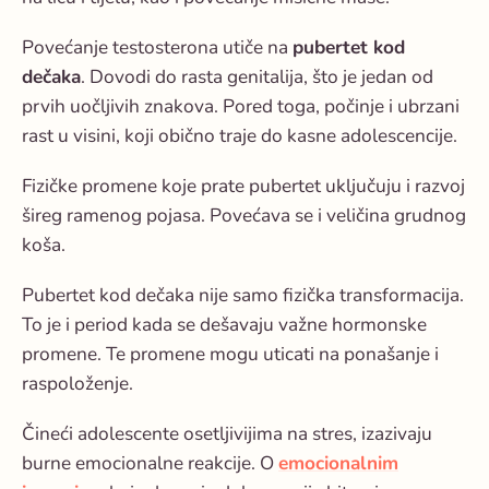
Povećanje testosterona utiče na
pubertet kod
dečaka
. Dovodi do rasta genitalija, što je jedan od
prvih uočljivih znakova. Pored toga, počinje i ubrzani
rast u visini, koji obično traje do kasne adolescencije.
Fizičke promene koje prate pubertet uključuju i razvoj
šireg ramenog pojasa. Povećava se i veličina grudnog
koša.
Pubertet kod dečaka nije samo fizička transformacija.
To je i period kada se dešavaju važne
hormonske
promene
. Te promene mogu uticati na ponašanje i
raspoloženje.
Čineći adolescente osetljivijima na stres, izazivaju
burne emocionalne reakcije. O
emocionalnim