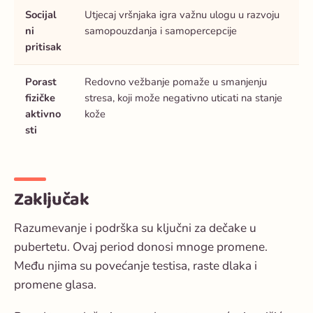
Socijal
Utjecaj vršnjaka igra važnu ulogu u razvoju
ni
samopouzdanja i samopercepcije
pritisak
Porast
Redovno vežbanje pomaže u smanjenju
fizičke
stresa, koji može negativno uticati na stanje
aktivno
kože
sti
Zaključak
Razumevanje i podrška su ključni za dečake u
pubertetu. Ovaj period donosi mnoge promene.
Među njima su povećanje testisa, raste dlaka i
promene glasa.