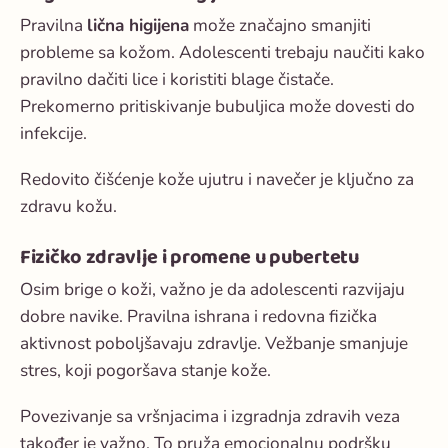
Pravilna
lična higijena
može značajno smanjiti
probleme sa kožom. Adolescenti trebaju naučiti kako
pravilno dačiti lice i koristiti blage čistače.
Prekomerno pritiskivanje bubuljica može dovesti do
infekcije.
Redovito čišćenje kože ujutru i navečer je ključno za
zdravu kožu.
Fizičko zdravlje i promene u pubertetu
Osim brige o koži, važno je da adolescenti razvijaju
dobre navike. Pravilna ishrana i redovna fizička
aktivnost poboljšavaju zdravlje. Vežbanje smanjuje
stres, koji pogoršava stanje kože.
Povezivanje sa vršnjacima i izgradnja zdravih veza
također je važno. To pruža emocionalnu podršku