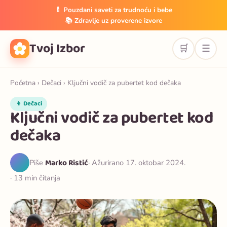
🍼 Pouzdani saveti za trudnoću i bebe
📚 Zdravlje uz proverene izvore
Tvoj Izbor
🛒
☰
Početna
›
Dečaci
› Ključni vodič za pubertet kod dečaka
👦 Dečaci
Ključni vodič za pubertet kod
dečaka
Marko Ristić
Piše
· Ažurirano 17. oktobar 2024.
· 13 min čitanja