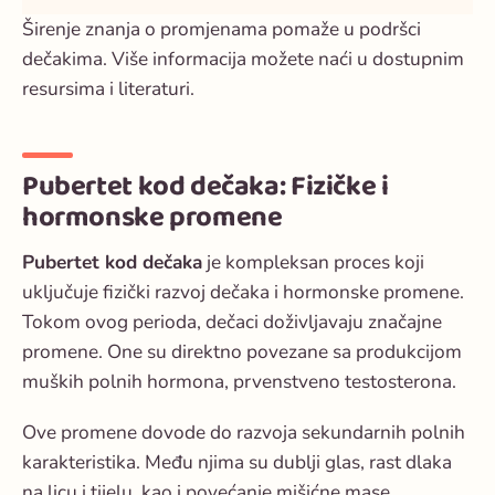
Širenje znanja o promjenama pomaže u podršci
dečakima. Više informacija možete naći u dostupnim
resursima i literaturi.
Pubertet kod dečaka: Fizičke i
hormonske promene
Pubertet kod dečaka
je kompleksan proces koji
uključuje
fizički razvoj dečaka
i
hormonske promene
.
Tokom ovog perioda, dečaci doživljavaju značajne
promene. One su direktno povezane sa produkcijom
muških polnih hormona, prvenstveno testosterona.
Ove promene dovode do razvoja sekundarnih polnih
karakteristika. Među njima su dublji glas, rast dlaka
na licu i tijelu, kao i povećanje mišićne mase.