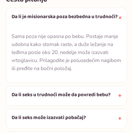
Da li je misionarska poza bezbedna u trudnoći?
Sama poza nije opasna po bebu. Postaje manje
udobna kako stomak raste, a duže ležanje na
leđima posle oko 20. nedelje može izazvati
vrtoglavicu. Prilagodite je polusedećim nagibom
ili pređite na bočni položaj.
Da li seks u trudnoći može da povredi bebu?
Da li seks može izazvati pobačaj?