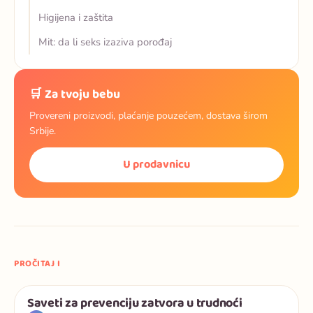
Higijena i zaštita
Mit: da li seks izaziva porođaj
🛒 Za tvoju bebu
Provereni proizvodi, plaćanje pouzećem, dostava širom
Srbije.
U prodavnicu
PROČITAJ I
Saveti za prevenciju zatvora u trudnoći
Trudnoća