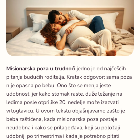
Misionarska poza u trudnoći
jedno je od najčešćih
pitanja budućih roditelja. Kratak odgovor: sama poza
nije opasna po bebu. Ono što se menja jeste
udobnost, jer kako stomak raste, duže ležanje na
leđima posle otprilike 20. nedelje može izazvati
vrtoglavicu. U ovom tekstu objašnjavamo zašto je
beba zaštićena, kada misionarska poza postaje
neudobna i kako se prilagođava, koji su položaji
udobniji po trimestrima i kada je potrebno pitati