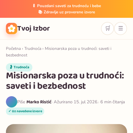
🍼 Pouzdani saveti za trudnoću i bebe
📚 Zdravlje uz proverene izvore
Tvoj Izbor
🛒
☰
Početna
›
Trudnoća
› Misionarska poza u trudnoći: saveti i
bezbednost
🤰 Trudnoća
Misionarska poza u trudnoći:
saveti i bezbednost
Marko Ristić
Piše
· Ažurirano 15. jul 2026.
· 6 min čitanja
✓ Uz navedene izvore