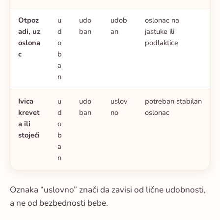
Otpoz
u
udo
udob
oslonac na
adi, uz
d
ban
an
jastuke ili
oslona
o
podlaktice
c
b
a
n
Ivica
u
udo
uslov
potreban stabilan
krevet
d
ban
no
oslonac
a ili
o
stojeći
b
a
n
Oznaka “uslovno” znači da zavisi od lične udobnosti,
a ne od bezbednosti bebe.