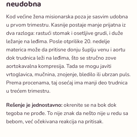
neudobna
Kod većine žena misionarska poza je sasvim udobna
u prvom trimestru. Kasnije postaje manje prijatna iz
dva razloga: rastući stomak i osetljive grudi, i duže
ležanje na leđima. Posle otprilike 20. nedelje
materica može da pritisne donju šuplju venu i aortu
dok trudnica leži na leđima, što se stručno zove
aortokavalna kompresija. Tada se mogu javiti
vrtoglavica, mučnina, znojenje, bledilo ili ubrzan puls.
Prema procenama, taj osećaj ima manji deo trudnica
u trećem trimestru.
Rešenje je jednostavno:
okrenite se na bok dok
tegoba ne prođe. To nije znak da nešto nije u redu sa
bebom, već očekivana reakcija na pritisak.