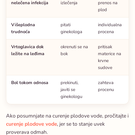
nelečena infekcija
izlečenja
prenos na
plod
Višeplodna
pitati
individualna
trudnoća
ginekologa
procena
Vrtoglavica dok
okrenuti se na
pritisak
ležite na leđima
bok
materice na
krvne
sudove
Bol tokom odnosa
prekinuti,
zahteva
javiti se
procenu
ginekologu
Ako posumnjate na curenje plodove vode, pročitajte i
curenje plodove vode
, jer se to stanje uvek
proverava odmah.