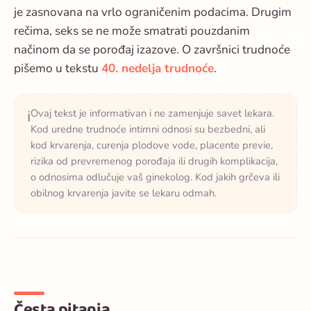
je zasnovana na vrlo ograničenim podacima. Drugim
rečima, seks se ne može smatrati pouzdanim
načinom da se porođaj izazove. O završnici trudnoće
pišemo u tekstu
40. nedelja trudnoće
.
Ovaj tekst je informativan i ne zamenjuje savet lekara.
ℹ️
Kod uredne trudnoće intimni odnosi su bezbedni, ali
kod krvarenja, curenja plodove vode, placente previe,
rizika od prevremenog porođaja ili drugih komplikacija,
o odnosima odlučuje vaš ginekolog. Kod jakih grčeva ili
obilnog krvarenja javite se lekaru odmah.
Česta pitanja