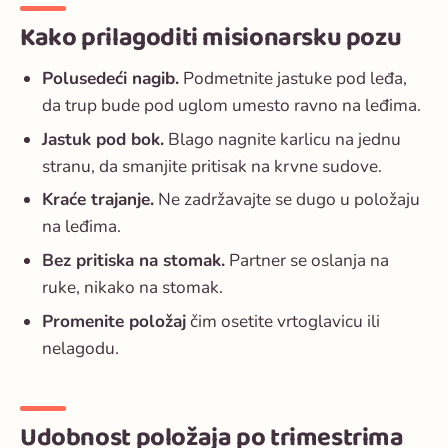
Kako prilagoditi misionarsku pozu
Polusedeći nagib.
Podmetnite jastuke pod leđa,
da trup bude pod uglom umesto ravno na leđima.
Jastuk pod bok.
Blago nagnite karlicu na jednu
stranu, da smanjite pritisak na krvne sudove.
Kraće trajanje.
Ne zadržavajte se dugo u položaju
na leđima.
Bez pritiska na stomak.
Partner se oslanja na
ruke, nikako na stomak.
Promenite položaj
čim osetite vrtoglavicu ili
nelagodu.
Udobnost položaja po trimestrima