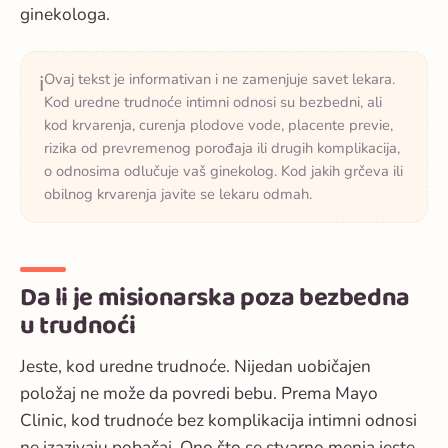
ginekologa.
Ovaj tekst je informativan i ne zamenjuje savet lekara.
ℹ️
Kod uredne trudnoće intimni odnosi su bezbedni, ali
kod krvarenja, curenja plodove vode, placente previe,
rizika od prevremenog porođaja ili drugih komplikacija,
o odnosima odlučuje vaš ginekolog. Kod jakih grčeva ili
obilnog krvarenja javite se lekaru odmah.
Da li je misionarska poza bezbedna
u trudnoći
Jeste, kod uredne trudnoće. Nijedan uobičajen
položaj ne može da povredi bebu. Prema Mayo
Clinic, kod trudnoće bez komplikacija intimni odnosi
ne izazivaju pobačaj. Ono što se stvarno menja jeste