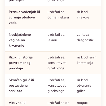
Prsnuo vodenjak ili
uzdržati se,
rizik od
curenje plodove
odmah lekaru
infekcije
vode
Neobjašnjeno
uzdržati se,
zahteva
vaginalno
lekaru
dijagnostiku
krvarenje
Rizik ili istorija
uzdržati se,
rizik od ranih
prevremenog
konsultovati
kontrakcija
porođaja
ginekologa
Skraćen grlić ili
uzdržati se,
rizik od
postavljena
konsultovati
otvaranja
serklaža
ginekologa
grlića
Aktivna ili
uzdržati se do
moguć