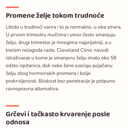
Promene želje tokom trudnoće
Libido u trudnoći varira i to je normalno, u oba smera.
U prvom trimestru mučnina i umor često smanjuju
želju, drugi trimestar je mnogima najprijatniji, a u
trećem nelagoda raste. Cleveland Clinic navodi
istraživanje u kome je smanjenu želju imalo oko 58
odsto ispitanica, dok neke žene osećaju pojačanu
želju zbog hormonskih promena i bolje
prokrvljenosti. Bliskost bez penetracije je potpuno
ravnopravna alternativa.
Grčevi i tačkasto krvarenje posle
odnosa