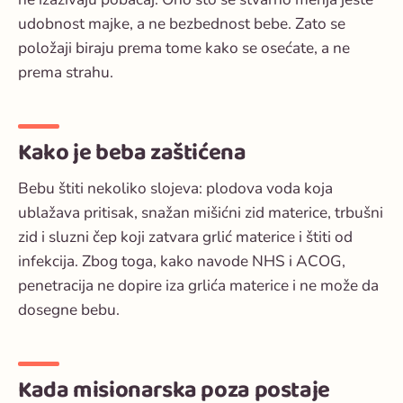
udobnost majke, a ne bezbednost bebe. Zato se
položaji biraju prema tome kako se osećate, a ne
prema strahu.
Kako je beba zaštićena
Bebu štiti nekoliko slojeva: plodova voda koja
ublažava pritisak, snažan mišićni zid materice, trbušni
zid i sluzni čep koji zatvara grlić materice i štiti od
infekcija. Zbog toga, kako navode NHS i ACOG,
penetracija ne dopire iza grlića materice i ne može da
dosegne bebu.
Kada misionarska poza postaje