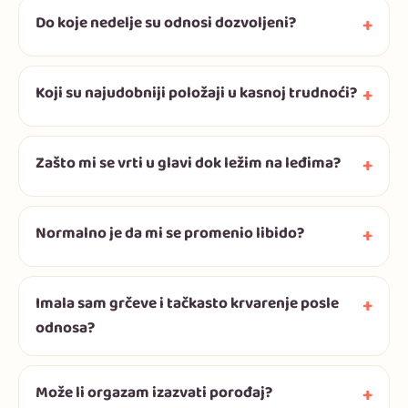
Do koje nedelje su odnosi dozvoljeni?
Koji su najudobniji položaji u kasnoj trudnoći?
Zašto mi se vrti u glavi dok ležim na leđima?
Normalno je da mi se promenio libido?
Imala sam grčeve i tačkasto krvarenje posle
odnosa?
Može li orgazam izazvati porođaj?