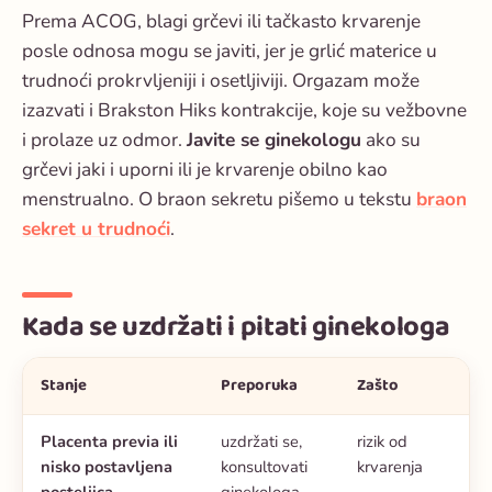
Prema ACOG, blagi grčevi ili tačkasto krvarenje
posle odnosa mogu se javiti, jer je grlić materice u
trudnoći prokrvljeniji i osetljiviji. Orgazam može
izazvati i Brakston Hiks kontrakcije, koje su vežbovne
i prolaze uz odmor.
Javite se ginekologu
ako su
grčevi jaki i uporni ili je krvarenje obilno kao
menstrualno. O braon sekretu pišemo u tekstu
braon
sekret u trudnoći
.
Kada se uzdržati i pitati ginekologa
Stanje
Preporuka
Zašto
Placenta previa ili
uzdržati se,
rizik od
nisko postavljena
konsultovati
krvarenja
posteljica
ginekologa