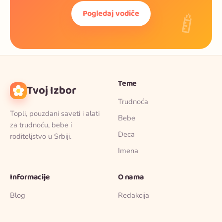
🍼
Pogledaj vodiče
Teme
Tvoj Izbor
Trudnoća
Topli, pouzdani saveti i alati
Bebe
za trudnoću, bebe i
Deca
roditeljstvo u Srbiji.
Imena
Informacije
O nama
Blog
Redakcija