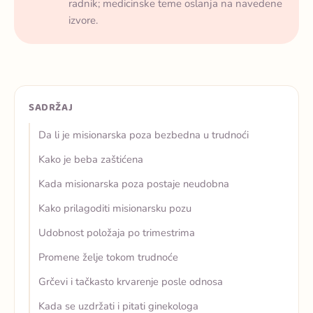
radnik; medicinske teme oslanja na navedene
izvore.
SADRŽAJ
Da li je misionarska poza bezbedna u trudnoći
Kako je beba zaštićena
Kada misionarska poza postaje neudobna
Kako prilagoditi misionarsku pozu
Udobnost položaja po trimestrima
Promene želje tokom trudnoće
Grčevi i tačkasto krvarenje posle odnosa
Kada se uzdržati i pitati ginekologa