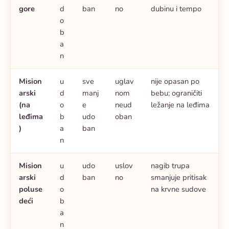
gore
d
ban
no
dubinu i tempo
o
b
a
n
Mision
u
sve
uglav
nije opasan po
arski
d
manj
nom
bebu; ograničiti
(na
o
e
neud
ležanje na leđima
leđima
b
udo
oban
)
a
ban
n
Mision
u
udo
uslov
nagib trupa
arski
d
ban
no
smanjuje pritisak
poluse
o
na krvne sudove
deći
b
a
n