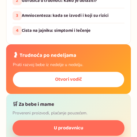
2
Gorušica u trudnoći: Kako je ublažiti?
3
Amniocenteza: kada se izvodi i koji su rizici
4
Cista na jajniku: simptomi i lečenje
🤰 Trudnoća po nedeljama
Prati razvoj bebe iz nedelje u nedelju.
Otvori vodič
🛒 Za bebe i mame
Provereni proizvodi, plaćanje pouzećem.
U prodavnicu