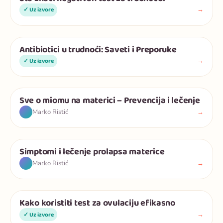
→
✓ Uz izvore
Antibiotici u trudnoći: Saveti i Preporuke
Trudnoća
→
✓ Uz izvore
Sve o miomu na materici – Prevencija i lečenje
Trudnoća
→
Marko Ristić
Simptomi i lečenje prolapsa materice
Trudnoća
→
Marko Ristić
Kako koristiti test za ovulaciju efikasno
Trudnoća
→
✓ Uz izvore