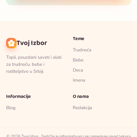
Teme
Tvoj Izbor
Trudnoća
Topli, pouzdani saveti i alati
Bebe
za trudnoću, bebe i
Deca
roditeljstvo u Srbiji.
Imena
Informacije
O nama
Blog
Redakcija
© 2026 Tvoj Izbor · Sadržaj je informativan i ne zamenjuje savet lekara