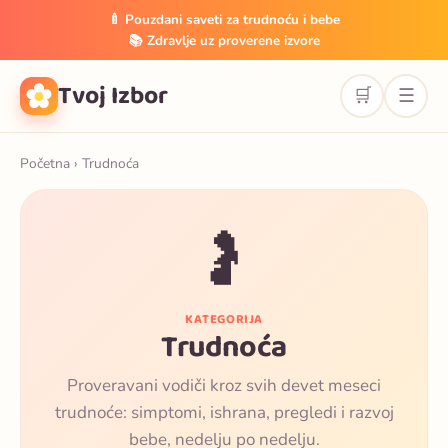
🍼 Pouzdani saveti za trudnoću i bebe
📚 Zdravlje uz proverene izvore
Tvoj Izbor
🛒
☰
Početna
› Trudnoća
🤰
KATEGORIJA
Trudnoća
Proveravani vodiči kroz svih devet meseci
trudnoće: simptomi, ishrana, pregledi i razvoj
bebe, nedelju po nedelju.