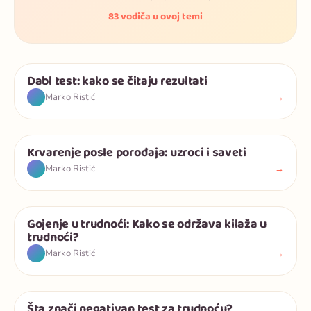
83 vodiča u ovoj temi
Dabl test: kako se čitaju rezultati
Trudnoća
→
Marko Ristić
Krvarenje posle porođaja: uzroci i saveti
Trudnoća
→
Marko Ristić
Gojenje u trudnoći: Kako se održava kilaža u
Trudnoća
trudnoći?
→
Marko Ristić
Šta znači negativan test za trudnoću?
Trudnoća