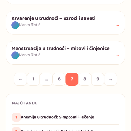
Krvarenje u trudnoći – uzroci i saveti
Trudnoća
→
Marko Ristić
Menstruacija u trudnoći – mitovi i činjenice
Trudnoća
→
Marko Ristić
←
1
…
6
7
8
9
→
NAJČITANIJE
1
Anemija u trudnoći: Simptomi i lečenje