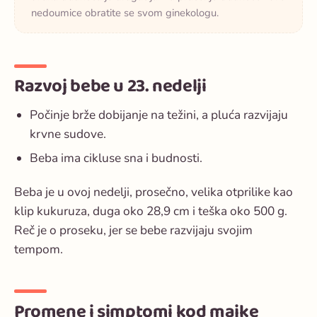
nedoumice obratite se svom ginekologu.
Razvoj bebe u 23. nedelji
Počinje brže dobijanje na težini, a pluća razvijaju
krvne sudove.
Beba ima cikluse sna i budnosti.
Beba je u ovoj nedelji, prosečno, velika otprilike kao
klip kukuruza, duga oko 28,9 cm i teška oko 500 g.
Reč je o proseku, jer se bebe razvijaju svojim
tempom.
Promene i simptomi kod majke