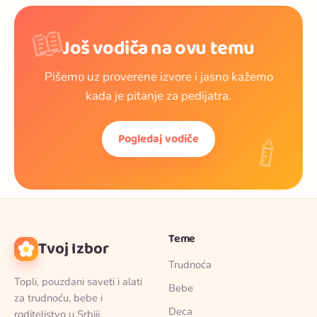
📖
Još vodiča na ovu temu
Pišemo uz proverene izvore i jasno kažemo
kada je pitanje za pedijatra.
🍼
Pogledaj vodiče
Teme
Tvoj Izbor
Trudnoća
Topli, pouzdani saveti i alati
Bebe
za trudnoću, bebe i
Deca
roditeljstvo u Srbiji.