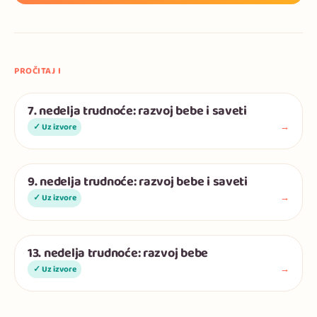
PROČITAJ I
7. nedelja trudnoće: razvoj bebe i saveti
Trudnoća
→
✓ Uz izvore
9. nedelja trudnoće: razvoj bebe i saveti
Trudnoća
→
✓ Uz izvore
13. nedelja trudnoće: razvoj bebe
Trudnoća
→
✓ Uz izvore