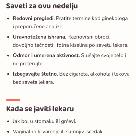
Saveti za ovu nedelju
Redovni pregledi.
Pratite termine kod ginekologa
i preporučene analize.
Uravnotežena ishrana.
Raznovrsni obroci,
dovoljno tečnosti i folna kiselina po savetu lekara.
Odmor i umerena aktivnost.
Slušajte svoje telo i
ne preterujte.
Izbegavajte štetno.
Bez cigareta, alkohola i lekova
bez saveta lekara.
Kada se javiti lekaru
Jak bol u stomaku ili grčevi.
Vaginalno krvarenje ili sumnjiv iscedak.