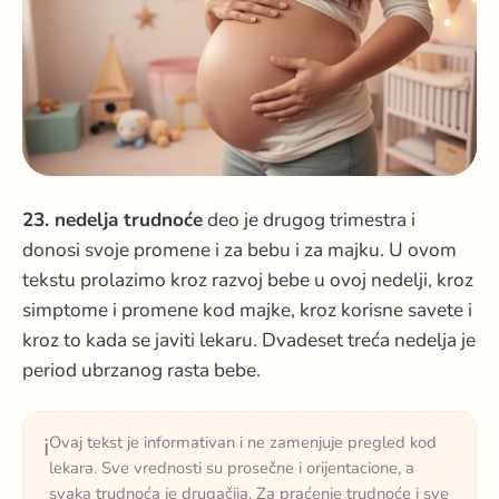
23. nedelja trudnoće
deo je drugog trimestra i
donosi svoje promene i za bebu i za majku. U ovom
tekstu prolazimo kroz razvoj bebe u ovoj nedelji, kroz
simptome i promene kod majke, kroz korisne savete i
kroz to kada se javiti lekaru. Dvadeset treća nedelja je
period ubrzanog rasta bebe.
Ovaj tekst je informativan i ne zamenjuje pregled kod
ℹ️
lekara. Sve vrednosti su prosečne i orijentacione, a
svaka trudnoća je drugačija. Za praćenje trudnoće i sve