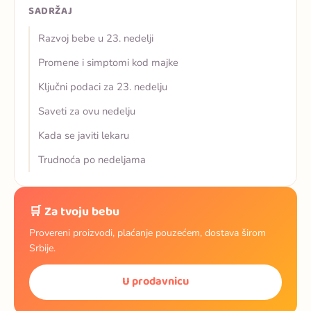
SADRŽAJ
Razvoj bebe u 23. nedelji
Promene i simptomi kod majke
Ključni podaci za 23. nedelju
Saveti za ovu nedelju
Kada se javiti lekaru
Trudnoća po nedeljama
🛒 Za tvoju bebu
Provereni proizvodi, plaćanje pouzećem, dostava širom
Srbije.
U prodavnicu