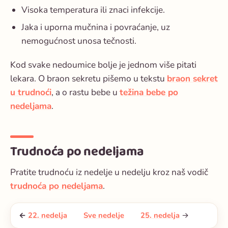
Visoka temperatura ili znaci infekcije.
Jaka i uporna mučnina i povraćanje, uz
nemogućnost unosa tečnosti.
Kod svake nedoumice bolje je jednom više pitati
lekara. O braon sekretu pišemo u tekstu
braon sekret
u trudnoći
, a o rastu bebe u
težina bebe po
nedeljama
.
Trudnoća po nedeljama
Pratite trudnoću iz nedelje u nedelju kroz naš vodič
trudnoća po nedeljama
.
←
22. nedelja
Sve nedelje
25. nedelja
→