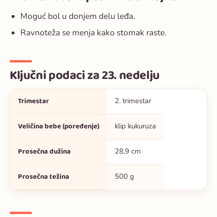
Moguć bol u donjem delu leđa.
Ravnoteža se menja kako stomak raste.
Ključni podaci za 23. nedelju
Trimestar
2. trimestar
Veličina bebe (poređenje)
klip kukuruza
Prosečna dužina
28,9 cm
Prosečna težina
500 g