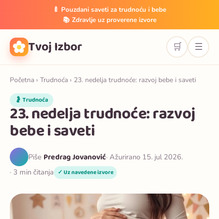
🍼 Pouzdani saveti za trudnoću i bebe
📚 Zdravlje uz proverene izvore
Tvoj Izbor
🛒
☰
Početna
›
Trudnoća
› 23. nedelja trudnoće: razvoj bebe i saveti
🤰 Trudnoća
23. nedelja trudnoće: razvoj
bebe i saveti
Predrag Jovanović
Piše
· Ažurirano 15. jul 2026.
· 3 min čitanja
✓ Uz navedene izvore