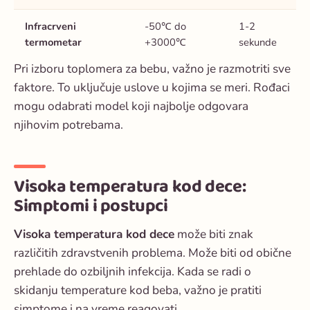
Infracrveni
-50℃ do
1-2
termometar
+3000℃
sekunde
Pri izboru toplomera za bebu, važno je razmotriti sve
faktore. To uključuje uslove u kojima se meri. Rođaci
mogu odabrati model koji najbolje odgovara
njihovim potrebama.
Visoka temperatura kod dece:
Simptomi i postupci
Visoka temperatura kod dece
može biti znak
različitih zdravstvenih problema. Može biti od obične
prehlade do ozbiljnih infekcija. Kada se radi o
skidanju temperature kod beba
, važno je pratiti
simptome i na vreme reagovati.