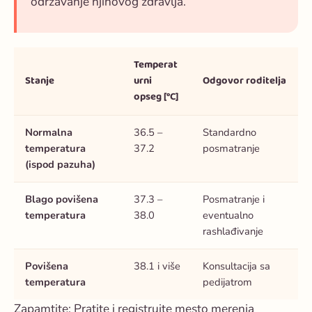
održavanje njihovog zdravlja.
Temperat
Stanje
urni
Odgovor roditelja
opseg [°C]
Normalna
36.5 –
Standardno
temperatura
37.2
posmatranje
(ispod pazuha)
Blago povišena
37.3 –
Posmatranje i
temperatura
38.0
eventualno
rashlađivanje
Povišena
38.1 i više
Konsultacija sa
temperatura
pedijatrom
Zapamtite
: Pratite i registrujte mesto merenja