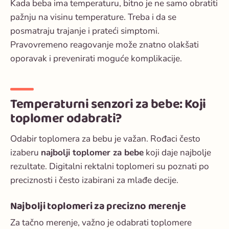
Kada beba ima temperaturu, bitno je ne samo obratiti
pažnju na visinu temperature. Treba i da se
posmatraju trajanje i prateći simptomi.
Pravovremeno reagovanje može znatno olakšati
oporavak i prevenirati moguće komplikacije.
Temperaturni senzori za bebe: Koji
toplomer odabrati?
Odabir toplomera za bebu je važan. Rođaci često
izaberu
najbolji toplomer za bebe
koji daje najbolje
rezultate. Digitalni rektalni toplomeri su poznati po
preciznosti i često izabirani za mlađe decije.
Najbolji toplomeri za precizno merenje
Za tačno merenje, važno je odabrati toplomere