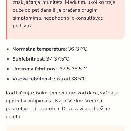
znak jačanja imuniteta. Međutim, ukoliko traje
duže od pet dana ili je praćena drugim
simptomima, neophodno je konsultovati
pedijatra.
Normalna temperatura
: 36-37°C
Subfebrilnost
: 37-37.5°C
Umerena febrilnost
: 37.5-38.5°C
Visoka febrilnost
: viša od 38.5°C
Kod lečenja visoke temperature kod dece, važna je
upotreba antipiretika. Najčešće korišćeni su
paracetamol i ibuprofen. Doze zavise od težine
deteta.