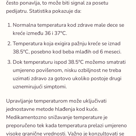
često ponavlja, to može biti signal za posetu
pedijatru. Statistika pokazuje da:
Normalna temperatura kod zdrave male dece se
kreće između 36 i 37°C.
Temperatura koja exigira pažnju kreće se iznad
38.5°C, posebno kod beba mlađih od 6 meseci.
Dok temperaturu ispod 38.5°C možemo smatrati
umjereno povišenom, nisku ozbiljnost ne treba
uzimati zdravo za gotovo ukoliko postoje drugi
uznemirujući simptomi.
Upravljanje temperaturom može uključivati
jednostavne metode hlađenja kod kuće.
Medikamentozno snižavanje temperature je
preporučeno tek kada temperatura prelazi umjereno
visoke granične vrednosti. Važno je konzultovati se