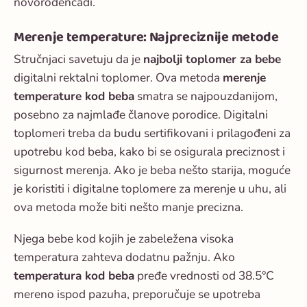
novorođenčadi.
Merenje temperature: Najpreciznije metode
Stručnjaci savetuju da je
najbolji toplomer za bebe
digitalni rektalni toplomer. Ova metoda
merenje
temperature kod beba
smatra se najpouzdanijom,
posebno za najmlađe članove porodice. Digitalni
toplomeri treba da budu sertifikovani i prilagođeni za
upotrebu kod beba, kako bi se osigurala preciznost i
sigurnost merenja. Ako je beba nešto starija, moguće
je koristiti i digitalne toplomere za merenje u uhu, ali
ova metoda može biti nešto manje precizna.
Njega bebe kod kojih je zabeležena visoka
temperatura zahteva dodatnu pažnju. Ako
temperatura kod beba
pređe vrednosti od 38.5°C
mereno ispod pazuha, preporučuje se upotreba