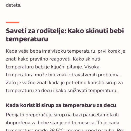
deteta.
Saveti za roditelje: Kako skinuti bebi
temperaturu
Kada vaša beba ima visoku temperaturu, prvi korak je
znati kako pravilno reagovati.
Kako skinuti
temperaturu bebi
je ključni pitanje. Visoka
temperatura može biti znak zdravstvenih problema.
Zato je važno znati kada je potrebno koristiti
sirup za
temperaturu za decu
i kako snižavati temperaturu.
Kada koristiti sirup za temperaturu za decu
Pedijatri preporučuju sirup na bazi paracetamola ili
ibuprofena za bebe starije od tri meseca. To je kada
temperatura pređe 38.5°C, merena ispod pazuha. Pre