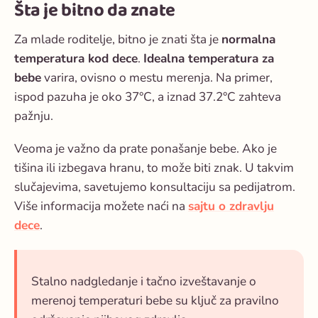
Šta je bitno da znate
Za mlade roditelje, bitno je znati šta je
normalna
temperatura kod dece
.
Idealna temperatura za
bebe
varira, ovisno o mestu merenja. Na primer,
ispod pazuha je oko 37°C, a iznad 37.2°C zahteva
pažnju.
Veoma je važno da prate ponašanje bebe. Ako je
tišina ili izbegava hranu, to može biti znak. U takvim
slučajevima, savetujemo konsultaciju sa pedijatrom.
Više informacija možete naći na
sajtu o zdravlju
dece
.
Stalno nadgledanje i tačno izveštavanje o
merenoj temperaturi bebe su ključ za pravilno