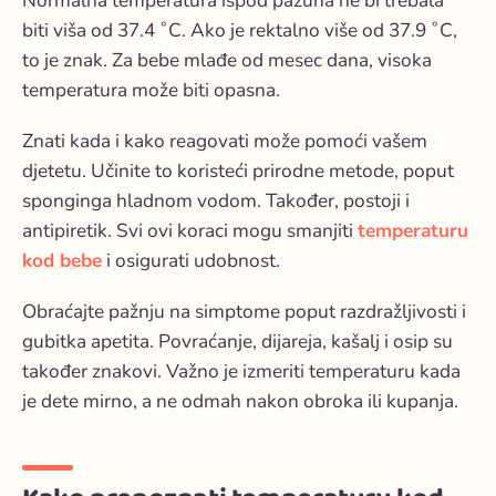
Normalna temperatura ispod pazuha ne bi trebala
biti viša od 37.4 ˚C. Ako je rektalno više od 37.9 ˚C,
to je znak. Za bebe mlađe od mesec dana, visoka
temperatura može biti opasna.
Znati kada i kako reagovati može pomoći vašem
djetetu. Učinite to koristeći prirodne metode, poput
sponginga hladnom vodom. Također, postoji i
antipiretik. Svi ovi koraci mogu smanjiti
temperaturu
kod bebe
i osigurati udobnost.
Obraćajte pažnju na simptome poput razdražljivosti i
gubitka apetita. Povraćanje, dijareja, kašalj i osip su
također znakovi. Važno je izmeriti temperaturu kada
je dete mirno, a ne odmah nakon obroka ili kupanja.