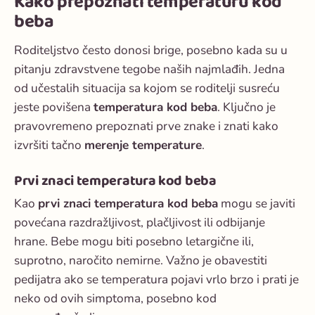
Kako prepoznati temperaturu kod
beba
Roditeljstvo često donosi brige, posebno kada su u
pitanju zdravstvene tegobe naših najmlađih. Jedna
od učestalih situacija sa kojom se roditelji susreću
jeste povišena
temperatura kod beba
. Ključno je
pravovremeno prepoznati prve znake i znati kako
izvršiti tačno
merenje temperature
.
Prvi znaci temperatura kod beba
Kao
prvi znaci temperatura kod beba
mogu se javiti
povećana razdražljivost, plačljivost ili odbijanje
hrane. Bebe mogu biti posebno letargične ili,
suprotno, naročito nemirne. Važno je obavestiti
pedijatra ako se temperatura pojavi vrlo brzo i prati je
neko od ovih simptoma, posebno kod