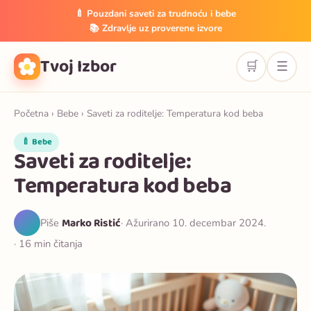
🍼 Pouzdani saveti za trudnoću i bebe
📚 Zdravlje uz proverene izvore
Tvoj Izbor
🛒
☰
Početna
›
Bebe
› Saveti za roditelje: Temperatura kod beba
🍼 Bebe
Saveti za roditelje:
Temperatura kod beba
Marko Ristić
Piše
· Ažurirano 10. decembar 2024.
· 16 min čitanja