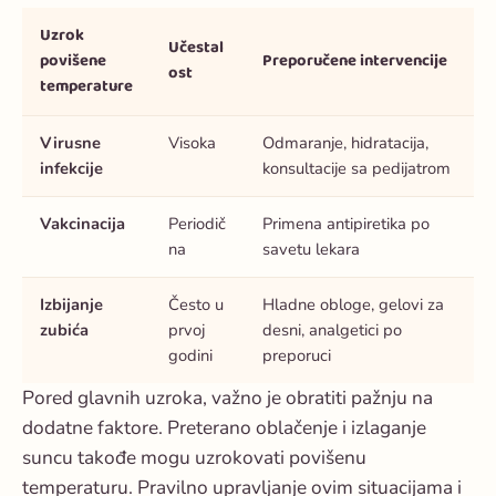
Uzrok
Učestal
povišene
Preporučene intervencije
ost
temperature
Virusne
Visoka
Odmaranje, hidratacija,
infekcije
konsultacije sa pedijatrom
Vakcinacija
Periodič
Primena antipiretika po
na
savetu lekara
Izbijanje
Često u
Hladne obloge, gelovi za
zubića
prvoj
desni, analgetici po
godini
preporuci
Pored glavnih uzroka, važno je obratiti pažnju na
dodatne faktore. Preterano oblačenje i izlaganje
suncu takođe mogu uzrokovati povišenu
temperaturu. Pravilno upravljanje ovim situacijama i