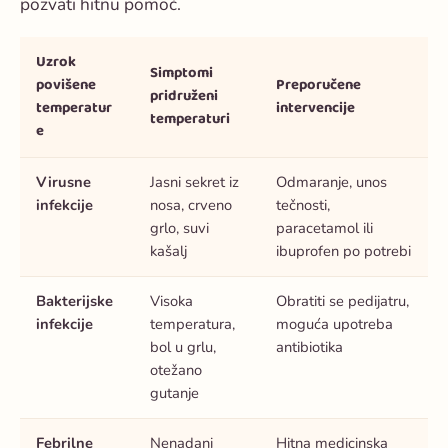
pozvati hitnu pomoć.
Uzrok
Simptomi
povišene
Preporučene
pridruženi
temperatur
intervencije
temperaturi
e
Virusne
Jasni sekret iz
Odmaranje, unos
infekcije
nosa, crveno
tečnosti,
grlo, suvi
paracetamol ili
kašalj
ibuprofen po potrebi
Bakterijske
Visoka
Obratiti se pedijatru,
infekcije
temperatura,
moguća upotreba
bol u grlu,
antibiotika
otežano
gutanje
Febrilne
Nenadani
Hitna medicinska