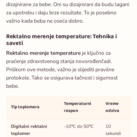
dizajnirane za bebe. Oni su dizajnirani da budu lagani
za upotrebu i daju brze rezultate. To je posebno
važno kada beba ne oseća dobro.
Rektalno merenje temperature: Tehnika i
saveti
Rektalno merenje temperature
je ključno za
praćenje zdravstvenog stanja novorođenčadi.
Prilikom ove metode, važno je slijediti pravilne
protokole. Tako se osigurava tačnost i sigurnost
bebe.
Temperaturni
Vreme
Tip toplomera
raspon
odziva
Digitalni rektalni
-10℃ do 50℃
10
toplomer
sekundi