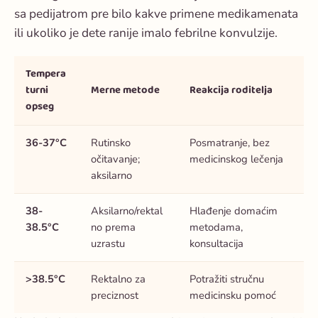
sa pedijatrom pre bilo kakve primene medikamenata
ili ukoliko je dete ranije imalo febrilne konvulzije.
Tempera
turni
Merne metode
Reakcija roditelja
opseg
36-37°C
Rutinsko
Posmatranje, bez
očitavanje;
medicinskog lečenja
aksilarno
38-
Aksilarno/rektal
Hlađenje domaćim
38.5°C
no prema
metodama,
uzrastu
konsultacija
>38.5°C
Rektalno za
Potražiti stručnu
preciznost
medicinsku pomoć