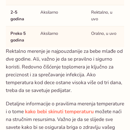
2-5
Aksilarno
Rektalno, u
godina
uvo
Preko 5
Aksilarno
Oralno, u uvo
godina
Rektalno merenje je najpouzdanije za bebe mlađe od
dve godine. Ali, važno je da se pravilno i sigurno
koristi. Redovno čišćenje toplomera je ključno za
preciznost i za sprečavanje infekcija. Ako
temperatura kod dece
ostane visoka više od tri dana,
treba da se savetuje pedijatar.
Detaljne informacije o pravilima merenja temperature
i o tome
kako bebi skinuti temperaturu
možete naći
na stručnim resursima. Važno je da se slijede sve
savete kako bi se osigurala briga o zdravlju vašeg