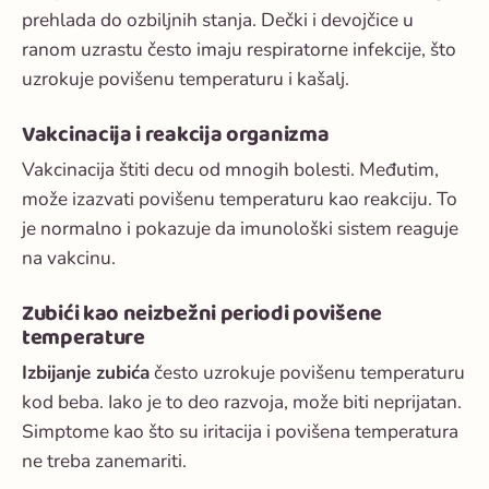
prehlada do ozbiljnih stanja. Dečki i devojčice u
ranom uzrastu često imaju respiratorne infekcije, što
uzrokuje povišenu temperaturu i kašalj.
Vakcinacija i reakcija organizma
Vakcinacija štiti decu od mnogih bolesti. Međutim,
može izazvati povišenu temperaturu kao reakciju. To
je normalno i pokazuje da imunološki sistem reaguje
na vakcinu.
Zubići kao neizbežni periodi povišene
temperature
Izbijanje zubića
često uzrokuje povišenu temperaturu
kod beba. Iako je to deo razvoja, može biti neprijatan.
Simptome kao što su iritacija i povišena temperatura
ne treba zanemariti.