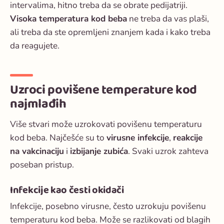
intervalima, hitno treba da se obrate pedijatriji.
Visoka temperatura kod beba
ne treba da vas plaši,
ali treba da ste opremljeni znanjem kada i kako treba
da reagujete.
Uzroci povišene temperature kod
najmlađih
Više stvari može uzrokovati povišenu temperaturu
kod beba. Najčešće su to
virusne infekcije
,
reakcije
na vakcinaciju
i
izbijanje zubića
. Svaki uzrok zahteva
poseban pristup.
Infekcije kao česti okidači
Infekcije, posebno virusne, često uzrokuju povišenu
temperaturu kod beba. Može se razlikovati od blagih