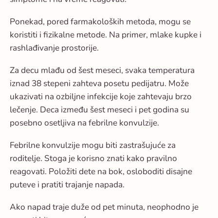
Ponekad, pored farmakoloških metoda, mogu se
koristiti i fizikalne metode. Na primer, mlake kupke i
rashlađivanje prostorije.
Za decu mlađu od šest meseci, svaka temperatura
iznad 38 stepeni zahteva posetu pedijatru. Može
ukazivati na ozbiljne infekcije koje zahtevaju brzo
lečenje. Deca između šest meseci i pet godina su
posebno osetljiva na febrilne konvulzije.
Febrilne konvulzije mogu biti zastrašujuće za
roditelje. Stoga je korisno znati kako pravilno
reagovati. Položiti dete na bok, osloboditi disajne
puteve i pratiti trajanje napada.
Ako napad traje duže od pet minuta, neophodno je