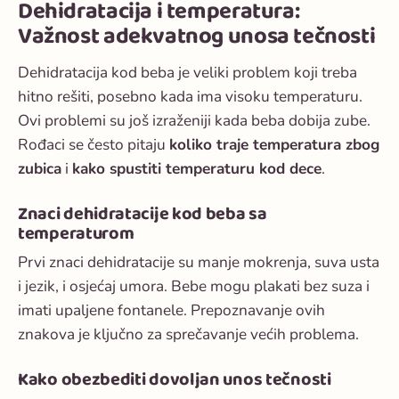
Dehidratacija i temperatura:
Važnost adekvatnog unosa tečnosti
Dehidratacija kod beba je veliki problem koji treba
hitno rešiti, posebno kada ima visoku temperaturu.
Ovi problemi su još izraženiji kada beba dobija zube.
Rođaci se često pitaju
koliko traje temperatura zbog
zubica
i
kako spustiti temperaturu kod dece
.
Znaci dehidratacije kod beba sa
temperaturom
Prvi znaci dehidratacije su manje mokrenja, suva usta
i jezik, i osjećaj umora. Bebe mogu plakati bez suza i
imati upaljene fontanele. Prepoznavanje ovih
znakova je ključno za sprečavanje većih problema.
Kako obezbediti dovoljan unos tečnosti