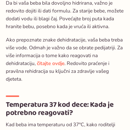
Da bi vaša beba bila dovoljno hidrirana, važno je
redovito dojiti ili dati formulu. Za starije bebe, možete
dodati vodu ili blagi čaj. Povećajte broj puta kada
hranite bebu, posebno kada je vruća ili aktivna.
Ako prepoznate znake dehidratacije, vaša beba treba
više vode. Odmah je važno da se obrate pedijatriji. Za
više informacija o tome kako reagovati na
dehidrataciju,
čitajte ovdje
. Redovito praćenje i
pravilna rehidracija su ključni za zdravlje vašeg
djeteta.
Temperatura 37 kod dece: Kada je
potrebno reagovati?
Kad
beba ima temperaturu
od 37°C, kako roditelji