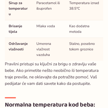
Sirup za
Paracetamol ili
Temperatura iznad
temperatur
ibuprofen
38.5°C
u
Brisanje
Mlaka voda
Kao dodatna
tijela
metoda
Održavanje
Umerena
Stalno, posebno
vlažnosti
vlažnost
tokom groznice
vazduha
Pravilni pristupi su ključni za brigu o zdravlju vaše
bebe. Ako primetite nešto neobično ili temperatura
traje previše, ne oklevajte da potražite pomoć. Vaš
pedijatar će vam dati savete kako da postupite.
Normalna temperatura kod beba: