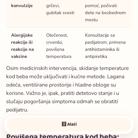
konvulzije
grčevi,
pomoć, počivati
gubitak svesti
dete na bezbednom
mestu
Alergijske
Otečenost,
Konsultacije sa
reakcije ili
crvenilo,
pedijatrom, primena
reakcije na
povišena
antihistaminika ili
vakcine
temperatura
antipiretika
Osim medicinskih intervencija,
skidanje temperature
kod beba
može uključivati i kućne metode. Lagana
odeća, ventilirane prostorije i hladne obloge su
korisne. Važno je, ipak, pratiti detetovo stanje i u
slučaju pogoršanja simptoma odmah se obratiti
pedijatru.
🧮 Alati
Povišena temperatura kod beba: