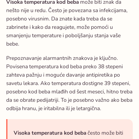
Visoka temperatura kod beba
može biti znak da
nešto nije u redu. Često je povezana sa infekcijama,
posebno virusnim. Da znate kada treba da se
zabrinete i kako da reagujete, može pomoći u
smanjenju temperature i poboljšanju stanja vaše
bebe.
Prepoznavanje alarmantnih znakova je ključno.
Povisena temperatura kod beba
preko 38 stepeni
zahteva pažnju i moguće davanje antipiretika po
savetu lekara. Ako temperatura dostigne 39 stepeni,
posebno kod beba mlađih od šest meseci, hitno treba
da se obrate pedijatriji. To je posebno važno ako beba
odbija hranu, je iritabilna ili je letargična.
Visoka temperatura kod beba
često može biti