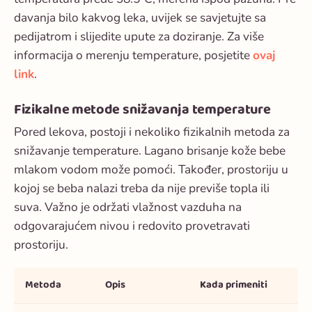
davanja bilo kakvog leka, uvijek se savjetujte sa
pedijatrom i slijedite upute za doziranje. Za više
informacija o merenju temperature, posjetite
ovaj
link
.
Fizikalne metode snižavanja temperature
Pored lekova, postoji i nekoliko fizikalnih metoda za
snižavanje temperature. Lagano brisanje kože bebe
mlakom vodom može pomoći. Također, prostoriju u
kojoj se beba nalazi treba da nije previše topla ili
suva. Važno je održati vlažnost vazduha na
odgovarajućem nivou i redovito provetravati
prostoriju.
Metoda
Opis
Kada primeniti