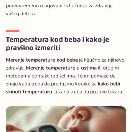
pravovremeno reagovanje ključni su za zdravlje
vašeg deteta.
Temperatura kod beba i kako je
pravilno izmeriti
Merenje temperature kod beba
je ključno za njihovo
zdravlje.
Merenje temperature u ustima
ili drugim
metodama pomaže roditeljima. To im pomaže da
znaju kada treba da preduzmu korake za
kako bebi
skinuti temperaturu
ili kada treba da pozovu lekara.