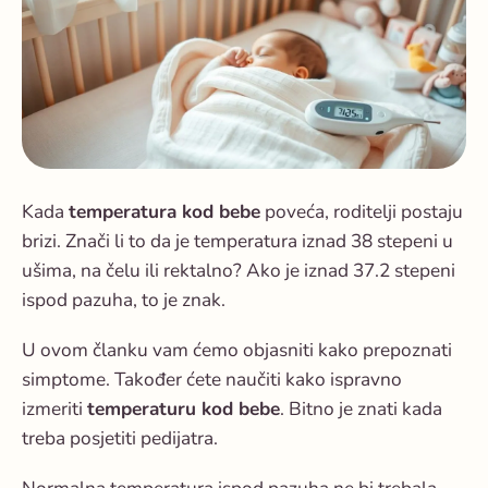
Kada
temperatura kod bebe
poveća, roditelji postaju
brizi. Znači li to da je temperatura iznad 38 stepeni u
ušima, na čelu ili rektalno? Ako je iznad 37.2 stepeni
ispod pazuha, to je znak.
U ovom članku vam ćemo objasniti kako prepoznati
simptome. Također ćete naučiti kako ispravno
izmeriti
temperaturu kod bebe
. Bitno je znati kada
treba posjetiti pedijatra.