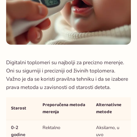
Digitalni toplomeri su najbolji za precizno merenje.
Oni su sigurniji i precizniji od živinih toplomera.
Važno je da se koristi pravilna tehniku i da se izabere
prava metoda u zavisnosti od starosti deteta.
Preporučena metoda
Alternativne
Starost
merenja
metode
0-2
Rektalno
Aksilarno, u
godine
uvo