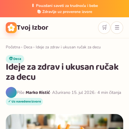
🍼 Pouzdani saveti za trudnoću i bebe
📚 Zdravlje uz proverene izvore
Tvoj Izbor
🛒
☰
Početna
›
Deca
› Ideje za zdrav i ukusan ručak za decu
🧒 Deca
Ideje za zdrav i ukusan ručak
za decu
Marko Ristić
Piše
· Ažurirano 15. jul 2026.
· 4 min čitanja
✓ Uz navedene izvore