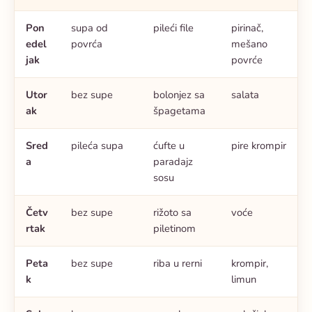
Pon
supa od
pileći file
pirinač,
edel
povrća
mešano
jak
povrće
Utor
bez supe
bolonjez sa
salata
ak
špagetama
Sred
pileća supa
ćufte u
pire krompir
a
paradajz
sosu
Četv
bez supe
rižoto sa
voće
rtak
piletinom
Peta
bez supe
riba u rerni
krompir,
k
limun