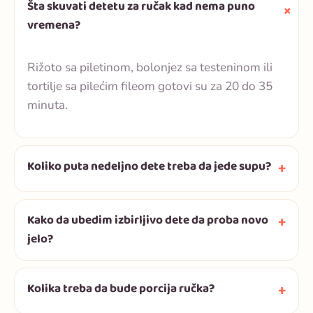
Šta skuvati detetu za ručak kad nema puno
vremena?
Rižoto sa piletinom, bolonjez sa testeninom ili
tortilje sa pilećim fileom gotovi su za 20 do 35
minuta.
Koliko puta nedeljno dete treba da jede supu?
Kako da ubedim izbirljivo dete da proba novo
jelo?
Kolika treba da bude porcija ručka?