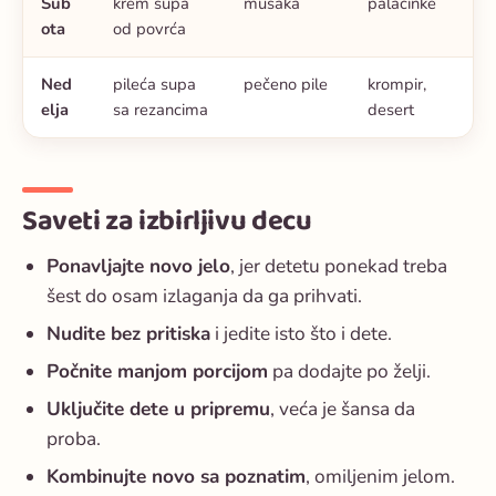
Sub
krem supa
musaka
palačinke
ota
od povrća
Ned
pileća supa
pečeno pile
krompir,
elja
sa rezancima
desert
Saveti za izbirljivu decu
Ponavljajte novo jelo
, jer detetu ponekad treba
šest do osam izlaganja da ga prihvati.
Nudite bez pritiska
i jedite isto što i dete.
Počnite manjom porcijom
pa dodajte po želji.
Uključite dete u pripremu
, veća je šansa da
proba.
Kombinujte novo sa poznatim
, omiljenim jelom.