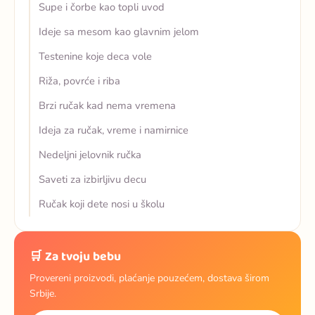
Supe i čorbe kao topli uvod
Ideje sa mesom kao glavnim jelom
Testenine koje deca vole
Riža, povrće i riba
Brzi ručak kad nema vremena
Ideja za ručak, vreme i namirnice
Nedeljni jelovnik ručka
Saveti za izbirljivu decu
Ručak koji dete nosi u školu
🛒 Za tvoju bebu
Provereni proizvodi, plaćanje pouzećem, dostava širom
Srbije.