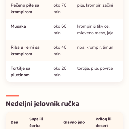
Pečeno pile sa
oko 70
pile, krompir, začini
krompirom
min
Musaka
oko 60
krompir ili tikvice,
min
mleveno meso, jaja
Riba u rerni sa
oko 40
riba, krompir, limun
krompirom
min
Tortilje sa
oko 20
tortilja, pile, povrće
piletinom
min
Nedeljni jelovnik ručka
Supa ili
Prilog ili
Dan
Glavno jelo
čorba
desert