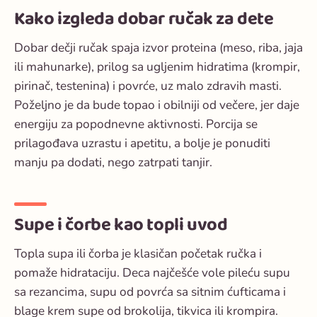
Kako izgleda dobar ručak za dete
Dobar dečji ručak spaja izvor proteina (meso, riba, jaja
ili mahunarke), prilog sa ugljenim hidratima (krompir,
pirinač, testenina) i povrće, uz malo zdravih masti.
Poželjno je da bude topao i obilniji od večere, jer daje
energiju za popodnevne aktivnosti. Porcija se
prilagođava uzrastu i apetitu, a bolje je ponuditi
manju pa dodati, nego zatrpati tanjir.
Supe i čorbe kao topli uvod
Topla supa ili čorba je klasičan početak ručka i
pomaže hidrataciju. Deca najčešće vole pileću supu
sa rezancima, supu od povrća sa sitnim ćufticama i
blage krem supe od brokolija, tikvica ili krompira.