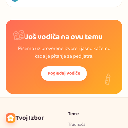
📖
Još vodiča na ovu temu
Pišemo uz proverene izvore i jasno kažemo
kada je pitanje za pedijatra.
🍼
Pogledaj vodiče
Teme
Tvoj Izbor
Trudnoća