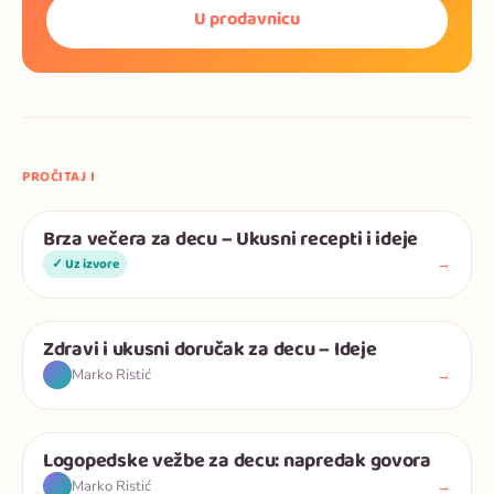
U prodavnicu
PROČITAJ I
Brza večera za decu – Ukusni recepti i ideje
Deca
→
✓ Uz izvore
Zdravi i ukusni doručak za decu – Ideje
Deca
→
Marko Ristić
Logopedske vežbe za decu: napredak govora
Deca
→
Marko Ristić