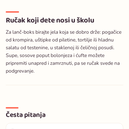
Ručak koji dete nosi u školu
Za lanč-boks birajte jela koja se dobro drže: pogačice
od krompira, uštipke od piletine, tortilje ili hladnu
salatu od testenine, u staklenoj ili čeličnoj posudi.
Supe, sosove poput bolonjeza i ćufte možete
pripremiti unapred i zamrznuti, pa se ručak svede na
podgrevanje.
Česta pitanja