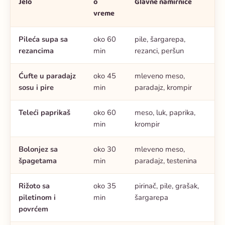
Jelo
o
Glavne namirnice
vreme
Pileća supa sa
oko 60
pile, šargarepa,
rezancima
min
rezanci, peršun
Ćufte u paradajz
oko 45
mleveno meso,
sosu i pire
min
paradajz, krompir
Teleći paprikaš
oko 60
meso, luk, paprika,
min
krompir
Bolonjez sa
oko 30
mleveno meso,
špagetama
min
paradajz, testenina
Rižoto sa
oko 35
pirinač, pile, grašak,
piletinom i
min
šargarepa
povrćem