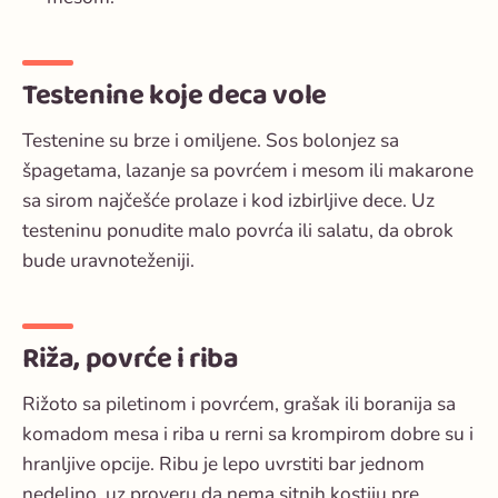
Testenine koje deca vole
Testenine su brze i omiljene. Sos bolonjez sa
špagetama, lazanje sa povrćem i mesom ili makarone
sa sirom najčešće prolaze i kod izbirljive dece. Uz
testeninu ponudite malo povrća ili salatu, da obrok
bude uravnoteženiji.
Riža, povrće i riba
Rižoto sa piletinom i povrćem, grašak ili boranija sa
komadom mesa i riba u rerni sa krompirom dobre su i
hranljive opcije. Ribu je lepo uvrstiti bar jednom
nedeljno, uz proveru da nema sitnih kostiju pre