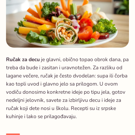
Ručak za decu
je glavni, obično topao obrok dana, pa
treba da bude i zasitan i uravnotežen. Za razliku od
lagane večere, ručak je često dvodelan: supa ili čorba
kao topli uvod i glavno jelo sa prilogom. U ovom
vodiču donosimo konkretne ideje po tipu jela, gotov
nedeljni jelovnik, savete za izbirljivu decu i ideje za
ručak koji dete nosi u školu. Recepti su iz srpske
kuhinje i lako se prilagođavaju.