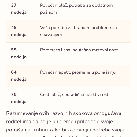
37.
Povećan plač, potreba za dodatnom
nedelja
pažnjom
46.
Veća potreba za hranom, probleme sa
nedelja
spavanjem
55.
Poremećaji sna, neutešna mrzovoljnost
nedelja
64.
Povećan apetit, promene u ponašanju
nedelja
75.
Česti plač, sporadična neaktivnost
nedelja
Razumevanje ovih razvojnih skokova omogućava
roditeljima da bolje pripreme i prilagode svoje
ponašanje i rutinu kako bi zadovoljili potrebe svoje