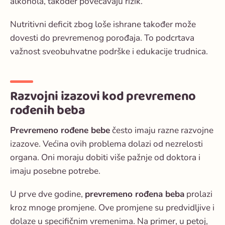
alkohola, također povećavaju rizik.
Nutritivni deficit zbog loše ishrane također može
dovesti do prevremenog porođaja. To podcrtava
važnost sveobuhvatne podrške i edukacije trudnica.
Razvojni izazovi kod prevremeno
rođenih beba
Prevremeno rođene bebe
često imaju razne razvojne
izazove. Većina ovih problema dolazi od
nezrelosti
organa
. Oni moraju dobiti više pažnje od doktora i
imaju posebne potrebe.
U prve dve godine,
prevremeno rođena beba
prolazi
kroz mnoge promjene. Ove promjene su predvidljive i
dolaze u specifičnim vremenima. Na primer, u petoj,