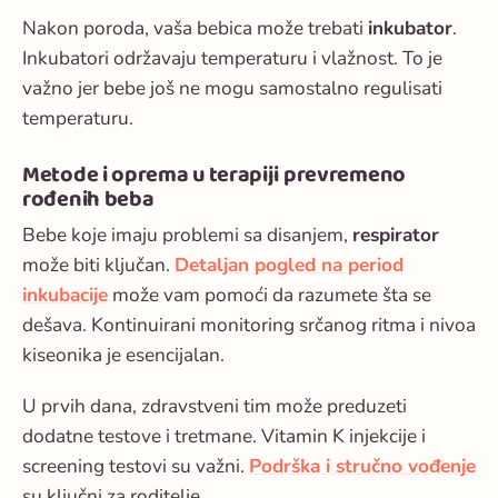
Nakon poroda, vaša bebica može trebati
inkubator
.
Inkubatori održavaju temperaturu i vlažnost. To je
važno jer bebe još ne mogu samostalno regulisati
temperaturu.
Metode i oprema u terapiji prevremeno
rođenih beba
Bebe koje imaju problemi sa disanjem,
respirator
može biti ključan.
Detaljan pogled na period
inkubacije
može vam pomoći da razumete šta se
dešava. Kontinuirani monitoring srčanog ritma i nivoa
kiseonika je esencijalan.
U prvih dana, zdravstveni tim može preduzeti
dodatne testove i tretmane. Vitamin K injekcije i
screening testovi su važni.
Podrška i stručno vođenje
su ključni za roditelje.