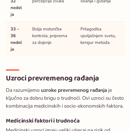
32
percepcija zvuka
sisanja i gutanja
nedel
ja
33 –
Bolja motorička
Prilagodba
36
kontrola, priprema
spoljašnjem svetu,
nedel
za dojenje
kengur metoda
ja
Uzroci prevremenog rađanja
Da razumijemo
uzroke prevremenog rađanja
je
ključno za dobru brigu o trudnoći. Ovi uzroci su često
kombinacija medicinskih i socio-ekonomskih faktora.
Medicinski faktori i trudnoća
Medicinski uzroci imaju veliki utjecaj na rizik od