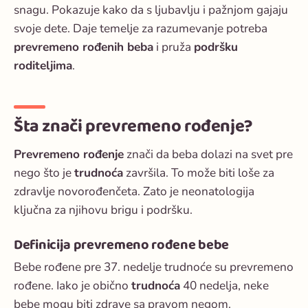
snagu. Pokazuje kako da s ljubavlju i pažnjom gajaju
svoje dete. Daje temelje za razumevanje potreba
prevremeno rođenih beba
i pruža
podršku
roditeljima
.
Šta znači prevremeno rođenje?
Prevremeno rođenje
znači da beba dolazi na svet pre
nego što je
trudnoća
završila. To može biti loše za
zdravlje novorođenčeta. Zato je
neonatologija
ključna za njihovu brigu i podršku.
Definicija prevremeno rođene bebe
Bebe rođene pre 37. nedelje trudnoće su prevremeno
rođene. Iako je obično
trudnoća
40 nedelja, neke
bebe mogu biti zdrave sa pravom negom.