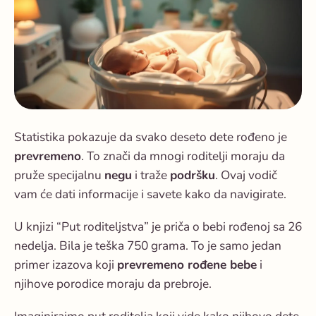
Statistika pokazuje da svako deseto dete rođeno je
prevremeno
. To znači da mnogi roditelji moraju da
pruže specijalnu
negu
i traže
podršku
. Ovaj vodič
vam će dati informacije i savete kako da navigirate.
U knjizi “Put roditeljstva” je priča o bebi rođenoj sa 26
nedelja. Bila je teška 750 grama. To je samo jedan
primer izazova koji
prevremeno rođene bebe
i
njihove porodice moraju da prebroje.