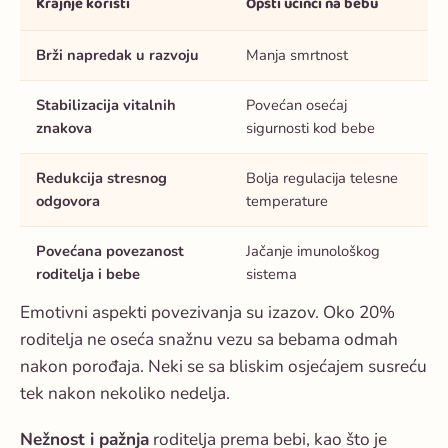
Krajnje koristi
Opšti učinci na bebu
Brži napredak u razvoju
Manja smrtnost
Stabilizacija vitalnih
Povećan osećaj
znakova
sigurnosti kod bebe
Redukcija stresnog
Bolja regulacija telesne
odgovora
temperature
Povećana
povezanost
Jačanje imunološkog
roditelja i bebe
sistema
Emotivni aspekti povezivanja su izazov. Oko 20%
roditelja ne oseća snažnu vezu sa bebama odmah
nakon porođaja. Neki se sa bliskim osjećajem susreću
tek nakon nekoliko nedelja.
Nežnost i pažnja
roditelja prema bebi, kao što je