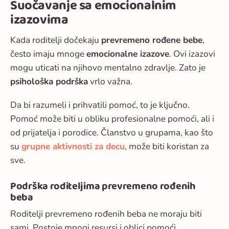
Suočavanje sa emocionalnim
izazovima
Kada roditelji dočekaju
prevremeno rođene bebe
,
često imaju mnoge
emocionalne izazove
. Ovi izazovi
mogu uticati na njihovo mentalno zdravlje. Zato je
psihološka podrška
vrlo važna.
Da bi razumeli i prihvatili pomoć, to je ključno.
Pomoć može biti u obliku profesionalne pomoći, ali i
od prijatelja i porodice. Članstvo u grupama, kao što
su
grupne aktivnosti za decu
, može biti koristan za
sve.
Podrška roditeljima prevremeno rođenih
beba
Roditelji prevremeno rođenih beba ne moraju biti
sami. Postoje mnogi resursi i oblici pomoći.