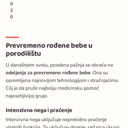
0
2
0
Prevremeno rođene bebe u
porodilištu
U današnjem svetu, posebna pažnja se obraća na
odeljenja za prevremeno rođene bebe
. Ona su
opremljena najnovijom tehnologijom i stručnjacima.
Cilj je da pruže najbolju medicinsku pomoć
najosetljivijoj grupi.
Intenzivna nega i praćenje
Intenzivna nega uključuje neprekidno praćenje
vitalnih funkcija. To uključuje disanje, rad srca i krvni