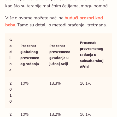
kao što su terapije matičnim ćelijama, mogu pomoći.
Više o ovome možete naći na
budući prozori kod
beba
. Tamo su detalji o metodi praćenja i tretmana.
G
Procenat
o
Procenat
Procenat
prevremenog
d
globalnog
prevremeno
rađanja u
i
prevremen
g rađanja u
subsaharskoj
n
og rađanja
južnoj Aziji
Africi
a
2
10%
13.3%
10.1%
0
1
0
2
10%
13.2%
10.1%