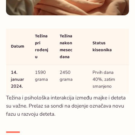
Težina
Težina
pri
nakon
Status
Datum
rođenj
mesec
kiseonika
u
dana
14.
1590
2450
Prvih dana
januar
grama
grama
40%, zatim
2024.
smanjeno
Težina i psihološka interakcija između majke i deteta
su važne. Prelaz sa sondi na dojenje označava novu
fazu u razvoju deteta.