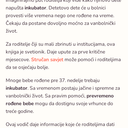
Imaginirajmo put roditelja koji vide kako njihovo dete
napušta
inkubator
. Detetovo dete će u bolnici
provesti više vremena nego one rođene na vreme.
Čekaju da postane dovoljno moćno za vanbolnički
život.
Za roditelje čiji su mali zbrinuti u institucijama, ova
knjiga je svetionik. Daje upute za prve kritične
mjesecove.
Stručan savjet
može pomoći i roditeljima
da se osjećaju bolje.
Mnoge bebe rođene pre 37. nedelje trebaju
inkubator
. Sa vremenom postaju jačine i spremne za
vanbolnički život. Sa pravim pomoći,
prevremeno
rođene bebe
mogu da dostignu svoje vrhunce do
treće godine.
Ovaj vodič daje informacije koje će roditeljima dati