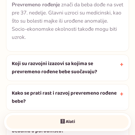
Prevremeno rođenje
znači da beba dođe na svet
pre 37. nedelje. Glavni uzroci su medicinski, kao
što su bolesti majke ili urođene anomalije.
Socio-ekonomske okolnosti takođe mogu biti
uzrok.
Koji su razvojni izazovi sa kojima se
prevremeno rođene bebe suočavaju?
Kako se prati rast i razvoj prevremeno rođene
bebe?
🧮 Alati
Koja nega je potrebna prevremeno rođenim
bebama u porodilištu?