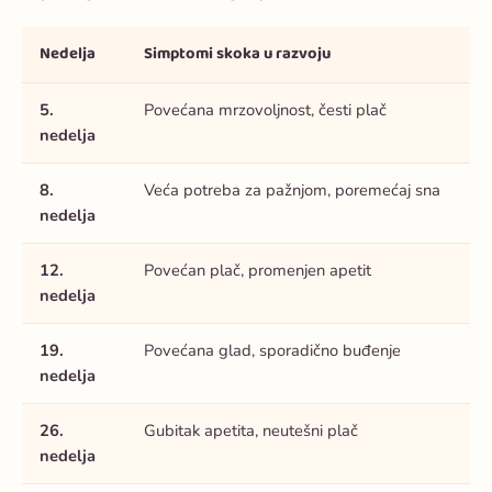
Nedelja
Simptomi skoka u razvoju
5.
Povećana mrzovoljnost, česti plač
nedelja
8.
Veća potreba za pažnjom, poremećaj sna
nedelja
12.
Povećan plač, promenjen apetit
nedelja
19.
Povećana glad, sporadično buđenje
nedelja
26.
Gubitak apetita, neutešni plač
nedelja