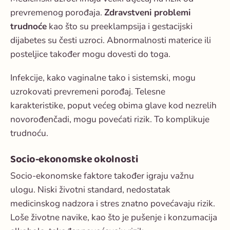
prevremenog porođaja.
Zdravstveni problemi
trudnoće
kao što su preeklampsija i gestacijski
dijabetes su česti uzroci. Abnormalnosti materice ili
posteljice također mogu dovesti do toga.
Infekcije, kako vaginalne tako i sistemski, mogu
uzrokovati prevremeni porođaj. Telesne
karakteristike, poput većeg obima glave kod nezrelih
novorođenčadi, mogu povećati rizik. To komplikuje
trudnoću.
Socio-ekonomske okolnosti
Socio-ekonomske faktore također igraju važnu
ulogu. Niski životni standard, nedostatak
medicinskog nadzora i stres znatno povećavaju rizik.
Loše životne navike, kao što je pušenje i konzumacija