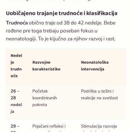
Uobičajeno trajanje trudnoće i klasifikacija
Trudnoća
obično traje od 38 do 42 nedelje. Bebe
rođene pre toga trebaju poseban fokus u
neonatologiji. To je ključno za njihov razvoj i rast.
Nedel
je
Razvojne
Neonatološka
trudn
karakteristike
intervencija
oće
26 –
Početak
Podrška u težini i
28
koordiniranih
reakcije na svetlost
nedel
pokreta
ja
29 –
Pojačani refleksi i
Stimulacija razvoja