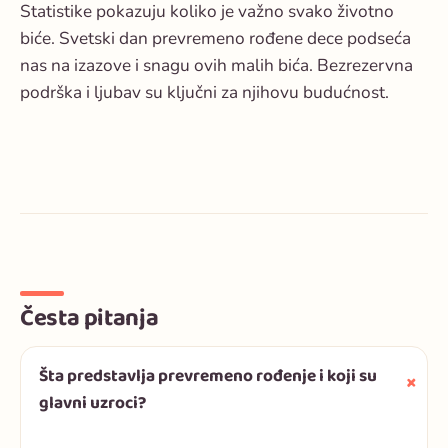
Statistike pokazuju koliko je važno svako životno
biće. Svetski dan prevremeno rođene dece podseća
nas na izazove i snagu ovih malih bića. Bezrezervna
podrška i ljubav su ključni za njihovu budućnost.
Česta pitanja
Šta predstavlja prevremeno rođenje i koji su
glavni uzroci?