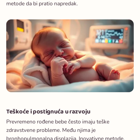
metode da bi pratio napredak.
Teškoće i postignuća u razvoju
Prevremeno rođene bebe često imaju teške
zdravstvene probleme. Među njima je
bronhopulmonalna displazija. Inovativne metode,