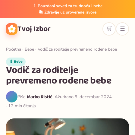
🍼 Pouzdani saveti za trudnoću i bebe
📚 Zdravlje uz proverene izvore
Tvoj Izbor
🛒
☰
Početna
›
Bebe
› Vodič za roditelje prevremeno rođene bebe
🍼 Bebe
Vodič za roditelje
prevremeno rođene bebe
Marko Ristić
Piše
· Ažurirano 9. decembar 2024.
· 12 min čitanja