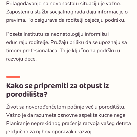
Prilagođavanje na novonastalu situaciju je važno.
Zaposleni u službi socijalnog rada daju informacije o
pravima. To osigurava da roditelji osjećaju podršku.
Posete Institutu za neonatologiju informišu i
educiraju roditelje. Pružaju priliku da se upoznaju sa
timom profesionalaca. To je ključno za podršku u
razvoju dece.
Kako se pripremiti za otpust iz
porodilišta?
Život sa novorođenčetom počinje već u porodilištu.
Važno je da razumete osnovne aspekte kućne nege.
Planiranje neprekidnog
praćenja razvoja
vašeg deteta
je ključno za njihov oporavak i razvoj.