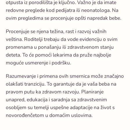
otpusta iz porodilišta je ključno. Važno je da imate
redovne preglede kod pedijatra ili neonatologa. Na
ovim pregledima se procenjuje opšti napredak bebe.
Procenjuje se njena težina, rast i razvoj važnih
veština. Roditelji trebaju da vode evidenciju o svim
promenama u ponašanju ili zdravstvenom stanju
deteta. To će pomoći lekarima da pruže najbolje
moguće usmerenje i podršku.
Razumevanje i primena ovih smernica može značajno
olakšati tranziciju. To garantuje da je vaša beba na
pravom putu ka zdravom razvoju. Planiranje
unapred, edukacija i saradnja sa zdravstvenim
osobljem su temelji uspešne adaptacije na život s
novorođenčetom u domaćim uslovima.