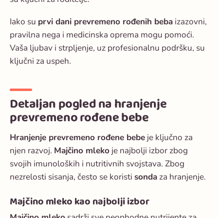
Iako su
prvi dani prevremeno rođenih beba
izazovni,
pravilna nega i medicinska oprema mogu pomoći.
Vaša ljubav i strpljenje, uz profesionalnu podršku, su
ključni za uspeh.
Detaljan pogled na hranjenje
prevremeno rođene bebe
Hranjenje prevremeno rođene bebe
je ključno za
njen razvoj.
Majčino mleko
je najbolji izbor zbog
svojih imunoloških i nutritivnih svojstava. Zbog
nezrelosti sisanja, često se koristi
sonda
za hranjenje.
Majčino mleko kao najbolji izbor
Majčino mleko
sadrži sve neophodne nutrijente za