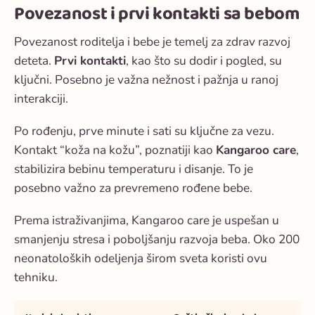
Povezanost i prvi kontakti sa bebom
Povezanost roditelja i bebe
je temelj za zdrav razvoj
deteta.
Prvi kontakti
, kao što su dodir i pogled, su
ključni. Posebno je važna
nežnost i pažnja
u ranoj
interakciji.
Po rođenju, prve minute i sati su ključne za vezu.
Kontakt “koža na kožu”, poznatiji kao
Kangaroo care
,
stabilizira bebinu temperaturu i disanje. To je
posebno važno za prevremeno rođene bebe.
Prema istraživanjima, Kangaroo care je uspešan u
smanjenju stresa i poboljšanju razvoja beba. Oko 200
neonatoloških odeljenja širom sveta koristi ovu
tehniku.