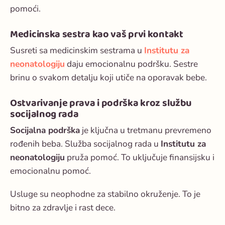
pomoći.
Medicinska sestra kao vaš prvi kontakt
Susreti sa medicinskim sestrama u
Institutu za
neonatologiju
daju emocionalnu podršku. Sestre
brinu o svakom detalju koji utiče na oporavak bebe.
Ostvarivanje prava i podrška kroz službu
socijalnog rada
Socijalna podrška
je ključna u tretmanu prevremeno
rođenih beba. Služba socijalnog rada u
Institutu za
neonatologiju
pruža pomoć. To uključuje finansijsku i
emocionalnu pomoć.
Usluge su neophodne za stabilno okruženje. To je
bitno za zdravlje i rast dece.