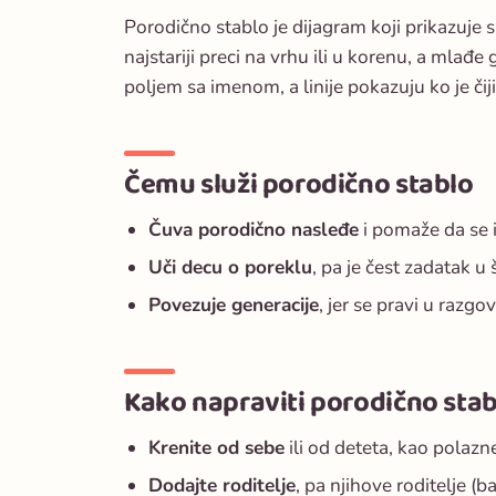
Porodično stablo je dijagram koji prikazuje 
najstariji preci na vrhu ili u korenu, a mlađ
poljem sa imenom, a linije pokazuju ko je čiji r
Čemu služi porodično stablo
Čuva porodično nasleđe
i pomaže da se 
Uči decu o poreklu
, pa je čest zadatak u š
Povezuje generacije
, jer se pravi u razg
Kako napraviti porodično stab
Krenite od sebe
ili od deteta, kao polazn
Dodajte roditelje
, pa njihove roditelje (