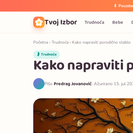
🍼 Pouzdan
Tvoj Izbor
Trudnoća
Bebe
Početna
›
Trudnoća
› Kako napraviti porodično stablo
🤰 Trudnoća
Kako napraviti 
Predrag Jovanović
Piše
· Ažurirano 15. jul 20