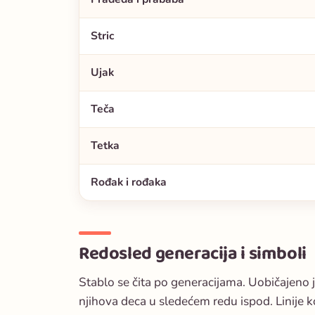
Stric
Ujak
Teča
Tetka
Rođak i rođaka
Redosled generacija i simboli
Stablo se čita po generacijama. Uobičajeno j
njihova deca u sledećem redu ispod. Linije ko