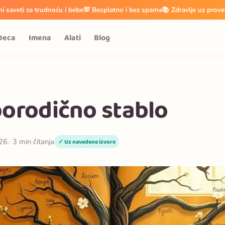
i saveti za trudnoću i bebe
💯 Besplatno i bez spama
📚 Zdravlje uz prove
Deca
Imena
Alati
Blog
porodično stablo
26.
· 3 min čitanja
✓ Uz navedene izvore