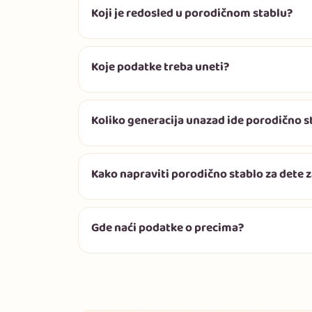
Koji je redosled u porodičnom stablu?
Koje podatke treba uneti?
Koliko generacija unazad ide porodično s
Kako napraviti porodično stablo za dete z
Gde naći podatke o precima?