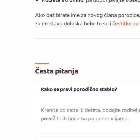
Počnite skromno
, pa dopunjavajte stab
Ako baš birate ime za novog člana porodice,
za proslavu dolaska bebe tu su i
čestitke za
Česta pitanja
Kako se pravi porodično stablo?
Krenite od sebe ili deteta, dodajte roditel
povežite ih linijama po generacijama.