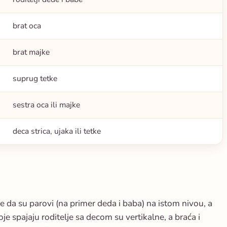
brat oca
brat majke
suprug tetke
sestra oca ili majke
deca strica, ujaka ili tetke
e da su parovi (na primer deda i baba) na istom nivou, a
je spajaju roditelje sa decom su vertikalne, a braća i