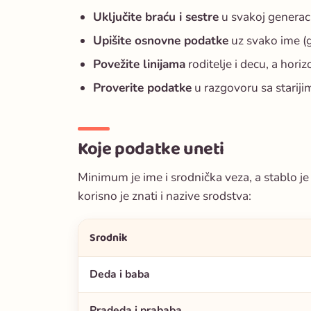
Uključite braću i sestre
u svakoj generaciji
Upišite osnovne podatke
uz svako ime (g
Povežite linijama
roditelje i decu, a horiz
Proverite podatke
u razgovoru sa starijim
Koje podatke uneti
Minimum je ime i srodnička veza, a stablo je
korisno je znati i nazive srodstva:
Srodnik
Deda i baba
Pradeda i prababa