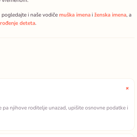
lo vremenom.
 pogledajte i naše vodiče
muška imena
i
ženska imena
, a
 rođenje deteta
.
je pa njihove roditelje unazad, upišite osnovne podatke i