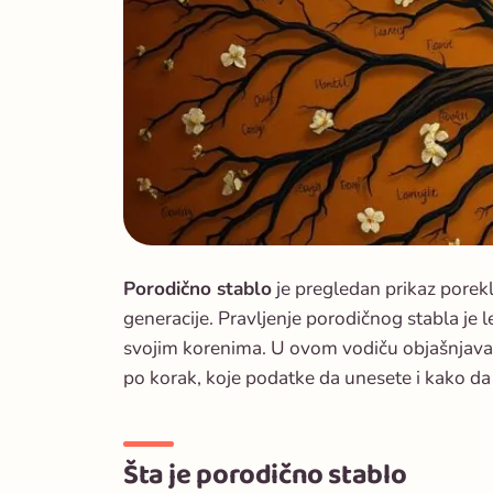
Porodično stablo
je pregledan prikaz porekl
generacije. Pravljenje porodičnog stabla je l
svojim korenima. U ovom vodiču objašnjavam
po korak, koje podatke da unesete i kako da 
Šta je porodično stablo