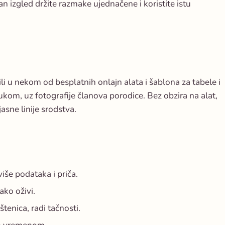
n izgled držite razmake ujednačene i koristite istu
li u nekom od besplatnih onlajn alata i šablona za tabele i
ukom, uz fotografije članova porodice. Bez obzira na alat,
jasne linije srodstva.
više podataka i priča.
ako oživi.
štenica, radi tačnosti.