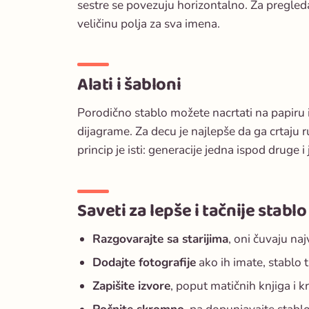
sestre se povezuju horizontalno. Za pregleda
veličinu polja za sva imena.
Alati i šabloni
Porodično stablo možete nacrtati na papiru i
dijagrame. Za decu je najlepše da ga crtaju r
princip je isti: generacije jedna ispod druge i 
Saveti za lepše i tačnije stablo
Razgovarajte sa starijima
, oni čuvaju naj
Dodajte fotografije
ako ih imate, stablo t
Zapišite izvore
, poput matičnih knjiga i kr