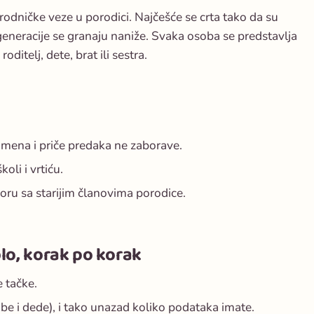
srodničke veze u porodici. Najčešće se crta tako da su
e generacije se granaju naniže. Svaka osoba se predstavlja
oditelj, dete, brat ili sestra.
imena i priče predaka ne zaborave.
koli i vrtiću.
ovoru sa starijim članovima porodice.
lo, korak po korak
e tačke.
babe i dede), i tako unazad koliko podataka imate.