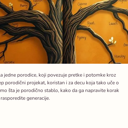
a jedne porodice, koji povezuje pretke i potomke kroz
ep porodični projekat, koristan i za decu koja tako uče o
o šta je porodično stablo, kako da ga napravite korak
rasporedite generacije.