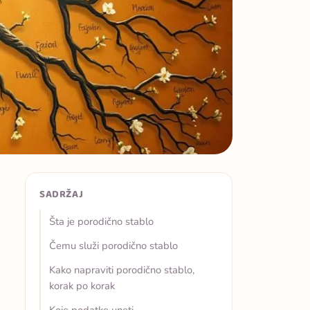
SADRŽAJ
Šta je porodično stablo
Čemu služi porodično stablo
Kako napraviti porodično stablo,
korak po korak