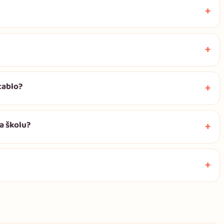
tablo?
a školu?