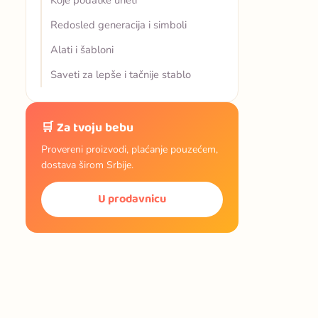
Koje podatke uneti
Redosled generacija i simboli
Alati i šabloni
Saveti za lepše i tačnije stablo
🛒 Za tvoju bebu
Provereni proizvodi, plaćanje pouzećem,
dostava širom Srbije.
U prodavnicu