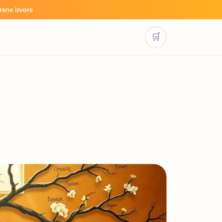
rene izvore
🛒