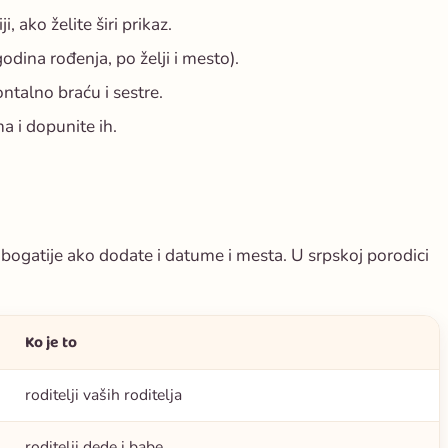
, ako želite širi prikaz.
odina rođenja, po želji i mesto).
ontalno braću i sestre.
a i dopunite ih.
 bogatije ako dodate i datume i mesta. U srpskoj porodici
Ko je to
roditelji vaših roditelja
roditelji dede i babe