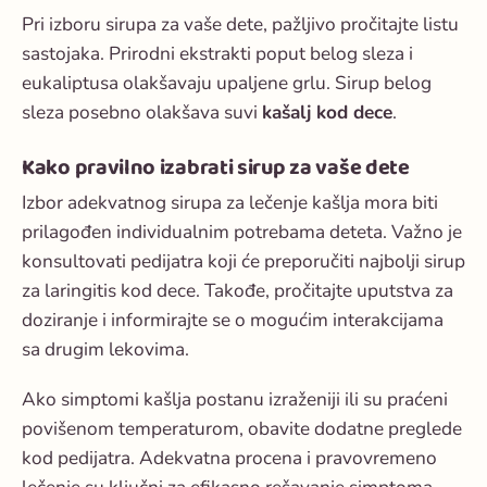
Pri izboru sirupa za vaše dete, pažljivo pročitajte listu
sastojaka. Prirodni ekstrakti poput belog sleza i
eukaliptusa olakšavaju upaljene grlu. Sirup belog
sleza posebno olakšava suvi
kašalj kod dece
.
Kako pravilno izabrati sirup za vaše dete
Izbor adekvatnog sirupa za lečenje kašlja mora biti
prilagođen individualnim potrebama deteta. Važno je
konsultovati pedijatra koji će preporučiti najbolji
sirup
za laringitis kod dece
. Takođe, pročitajte uputstva za
doziranje i informirajte se o mogućim interakcijama
sa drugim lekovima.
Ako simptomi kašlja postanu izraženiji ili su praćeni
povišenom temperaturom, obavite dodatne preglede
kod pedijatra. Adekvatna procena i pravovremeno