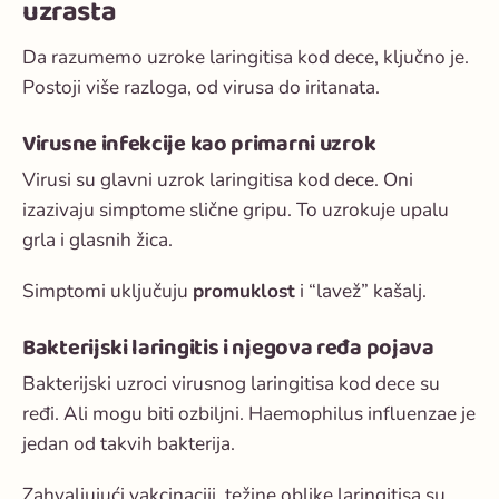
uzrasta
Da razumemo uzroke laringitisa kod dece, ključno je.
Postoji više razloga, od virusa do iritanata.
Virusne infekcije kao primarni uzrok
Virusi su glavni uzrok
laringitisa kod dece
. Oni
izazivaju simptome slične gripu. To uzrokuje upalu
grla i glasnih žica.
Simptomi uključuju
promuklost
i “lavež” kašalj.
Bakterijski laringitis i njegova ređa pojava
Bakterijski uzroci
virusnog laringitisa kod dece
su
ređi. Ali mogu biti ozbiljni.
Haemophilus influenzae
je
jedan od takvih bakterija.
Zahvaljujući vakcinaciji, težine oblike laringitisa su