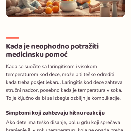
Kada je neophodno potražiti
medicinsku pomoć
Kada se suočite sa laringitisom i visokom
temperaturom kod dece, može biti teško odrediti
kada treba posjet lekaru. Laringitis kod dece zahteva
stručni nadzor, posebno kada je temperatura visoka.
To je ključno da bi se izbegle ozbiljnije komplikacije.
Simptomi koji zahtevaju hitnu reakciju
Ako dete ima teško disanje, bol u grlu koji sprečava
hranjenje ili visoku temperaturu koja ne opada, treba