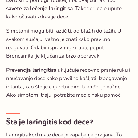
Da bismo pomogli roditeljima, ovaj članak nudi
savete za lečenje laringitisa
. Također, daje upute
kako očuvati zdravlje dece.
Simptomi mogu biti različiti, od blažih do težih. U
svakom slučaju, važno je znati kako pravilno
reagovati. Odabir ispravnog sirupa, poput
Broncamila, je ključan za brzo oporavak.
Prevencija laringitisa
uključuje redovno pranje ruku i
naučavanje dece kako pravilno kašljati. Izbegavanje
iritanta, kao što je cigaretni dim, također je važno.
Ako simptomi traju, potražite medicinsku pomoć.
Šta je laringitis kod dece?
Laringitis kod male dece
je zapaljenje grkljana. To