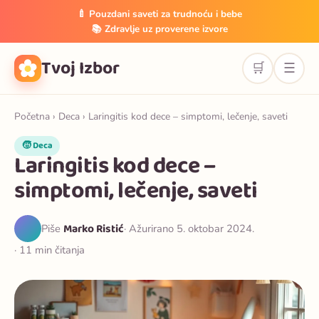
🍼 Pouzdani saveti za trudnoću i bebe
📚 Zdravlje uz proverene izvore
Tvoj Izbor
🛒
☰
Početna
›
Deca
› Laringitis kod dece – simptomi, lečenje, saveti
🧒 Deca
Laringitis kod dece –
simptomi, lečenje, saveti
Marko Ristić
Piše
· Ažurirano 5. oktobar 2024.
· 11 min čitanja