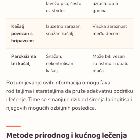
laveža psa, često
uzrastu do 5
uz stridor
godina
Kašalj
Izuzetno zarazan,
Visoka zaraznost
povezan s
snažan kašalj
među decom
hripavcem
Paroksizma
Snažan,
Može biti vezan
lni kašalj
nekontrolisan
za astmu ili upalu
kašalj
pluća
Rozumijevanje ovih informacija omogućava
roditeljima i starateljima da pruže adekvatnu podršku
i lečenje. Time se smanjuje rizik od širenja laringitisa i
njegovih mogućih ozbiljnih posledica.
Metode prirodnog i kućnog lečenja