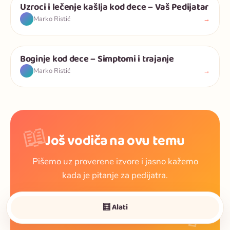
Uzroci i lečenje kašlja kod dece – Vaš Pedijatar
Deca
→
Marko Ristić
Boginje kod dece – Simptomi i trajanje
Deca
→
Marko Ristić
📖
Još vodiča na ovu temu
Pišemo uz proverene izvore i jasno kažemo
kada je pitanje za pedijatra.
🍼
Pogledaj vodiče
🧮 Alati