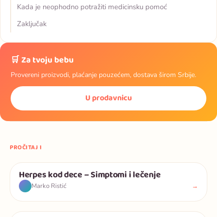
Kada je neophodno potražiti medicinsku pomoć
Zaključak
🛒 Za tvoju bebu
Provereni proizvodi, plaćanje pouzećem, dostava širom Srbije.
U prodavnicu
PROČITAJ I
Herpes kod dece – Simptomi i lečenje
Deca
→
Marko Ristić