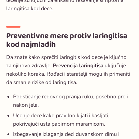
lečenje su ključni za efikasno rešavanje simptoma
laringitisa kod dece.
Preventivne mere protiv laringitisa
kod najmlađih
Da znate
kako sprečiti laringitis kod dece
je ključno
za njihovo zdravlje.
Prevencija laringitisa
uključuje
nekoliko koraka. Rođaci i staratelji mogu ih primeniti
da smanje rizike od laringitisa.
Podsticanje redovnog pranja ruku, posebno pre i
nakon jela.
Učenje dece kako pravilno kijati i kašljati,
pokrivajući usta papirnom maramicom.
Izbegavanje izlaganja deci duvanskom dimu i