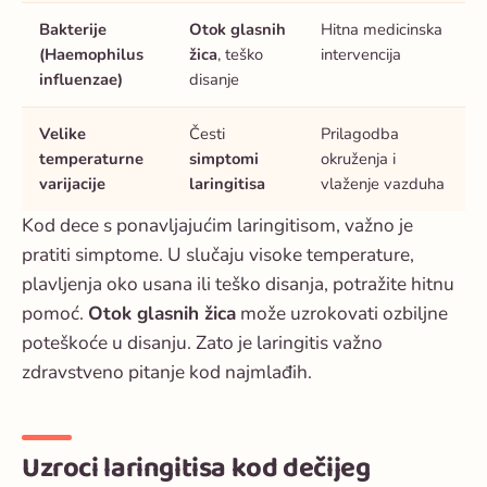
Bakterije
Otok glasnih
Hitna medicinska
(
Haemophilus
žica
, teško
intervencija
influenzae
)
disanje
Velike
Česti
Prilagodba
temperaturne
simptomi
okruženja i
varijacije
laringitisa
vlaženje vazduha
Kod dece s ponavljajućim laringitisom, važno je
pratiti simptome. U slučaju visoke temperature,
plavljenja oko usana ili teško disanja, potražite hitnu
pomoć.
Otok glasnih žica
može uzrokovati ozbiljne
poteškoće u disanju. Zato je laringitis važno
zdravstveno pitanje kod najmlađih.
Uzroci laringitisa kod dečijeg