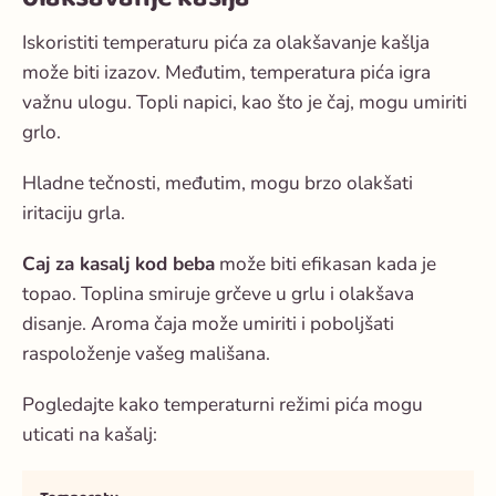
Iskoristiti temperaturu pića za olakšavanje kašlja
može biti izazov. Međutim, temperatura pića igra
važnu ulogu. Topli napici, kao što je čaj, mogu umiriti
grlo.
Hladne tečnosti, međutim, mogu brzo olakšati
iritaciju grla.
Caj za kasalj kod beba
može biti efikasan kada je
topao. Toplina smiruje grčeve u grlu i olakšava
disanje. Aroma čaja može umiriti i poboljšati
raspoloženje vašeg mališana.
Pogledajte kako temperaturni režimi pića mogu
uticati na kašalj: