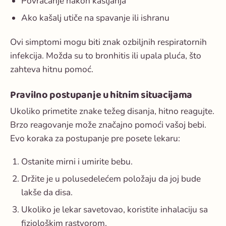
Povraćanje nakon kašljanja
Ako kašalj utiče na spavanje ili ishranu
Ovi simptomi mogu biti znak ozbiljnih respiratornih
infekcija. Možda su to bronhitis ili upala pluća, što
zahteva hitnu pomoć.
Pravilno postupanje u hitnim situacijama
Ukoliko primetite znake težeg disanja, hitno reagujte.
Brzo reagovanje može značajno pomoći vašoj bebi.
Evo koraka za postupanje pre posete lekaru:
Ostanite mirni i umirite bebu.
Držite je u polusedelećem položaju da joj bude
lakše da disa.
Ukoliko je lekar savetovao, koristite inhalaciju sa
fiziološkim rastvorom.