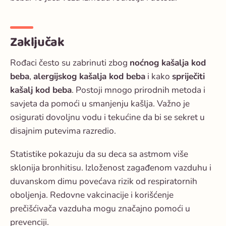
Zaključak
Rođaci često su zabrinuti zbog
noćnog kašalja kod
beba
,
alergijskog kašalja kod beba
i kako
spriječiti
kašalj kod beba
. Postoji mnogo prirodnih metoda i
savjeta da pomoći u smanjenju kašlja. Važno je
osigurati dovoljnu vodu i tekućine da bi se sekret u
disajnim putevima razredio.
Statistike pokazuju da su deca sa astmom više
sklonija bronhitisu. Izloženost zagađenom vazduhu i
duvanskom dimu povećava rizik od respiratornih
oboljenja. Redovne vakcinacije i korišćenje
prečišćivača vazduha mogu značajno pomoći u
prevenciji.