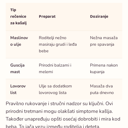
Tip
rečenice
Preparat
Doziranje
za kašalj
Maslinov
Roditelji nežno
Nežna masaža
o ulje
masiraju grudi i leđa
pre spavanja
bebe
Guscija
Prirodni balzami i
Primena nakon
mast
melemi
kupanja
Lovorov
Ulje sa dodatkom
Masaža dva
list
lovorovog lista
puta dnevno
Pravilno rukovanje i stručni nadzor su ključni. Ovi
prirodni tretmani mogu olakšati simptome kašlja.
Također unapređuju opšti osećaj dobrobiti i mira kod
beba. To jača vezu između roditelja i deteta.