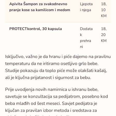
Apivita Šampon za svakodnevno
Ljepota
18,
pranje kose sa kamilicom i medom
i njega
10
KM
PROTECTkontrol, 30 kapsula
Dodata
18,
k
20
prehra
KM
ni
Isključivo, važno je da hranu i piće dajemo na pravilnu
temperaturu da ne iritiramo osetljivo grlo bebe.
Studije pokazuju da toplo piće može olakšati kašalj,
ali je ključna prijatanost i sigurnost za bebu.
Prije uvodjenja novih namirnica u ishranu bebe,
savetuje se konzultacija sa pedijatrom, posebno kod
beba mlađih od šest meseci. Savjet pedijatra je
ključan za pravilan izbor metoda i sredstava za