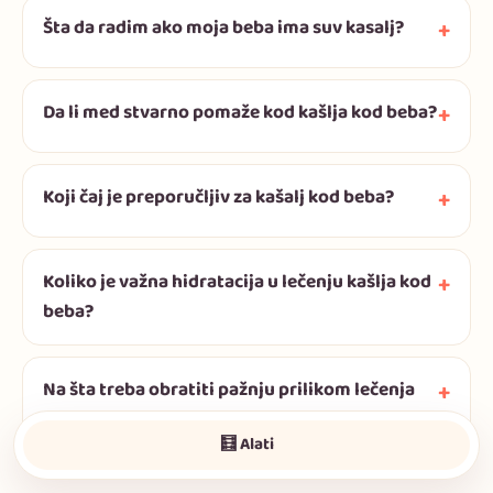
Šta da radim ako moja beba ima suv kasalj?
Da li med stvarno pomaže kod kašlja kod beba?
Koji čaj je preporučljiv za kašalj kod beba?
Koliko je važna hidratacija u lečenju kašlja kod
beba?
Na šta treba obratiti pažnju prilikom lečenja
kašlja kod bebâ?
🧮 Alati