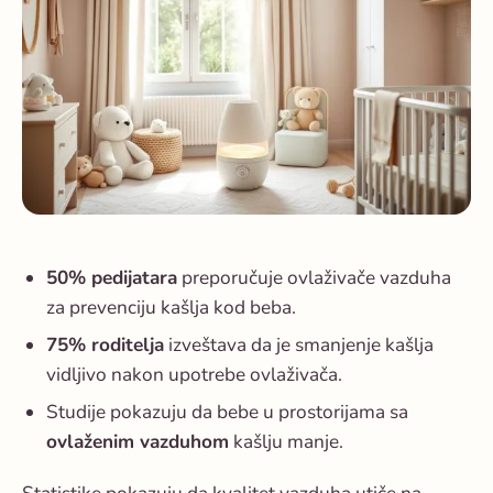
50% pedijatara
preporučuje ovlaživače vazduha
za prevenciju kašlja kod beba.
75% roditelja
izveštava da je smanjenje kašlja
vidljivo nakon upotrebe ovlaživača.
Studije pokazuju da bebe u prostorijama sa
ovlaženim vazduhom
kašlju manje.