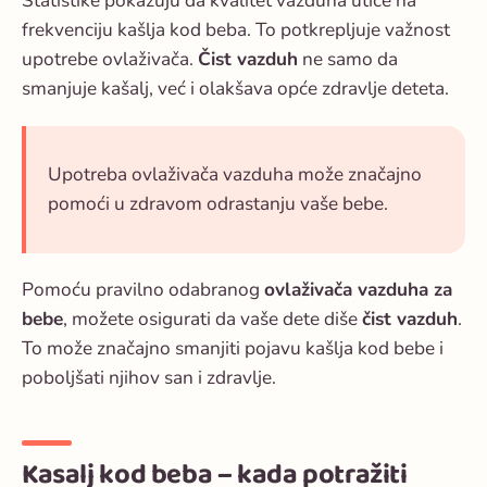
Statistike pokazuju da kvalitet vazduha utiče na
frekvenciju kašlja kod beba. To potkrepljuje važnost
upotrebe ovlaživača.
Čist vazduh
ne samo da
smanjuje kašalj, već i olakšava opće zdravlje deteta.
Upotreba ovlaživača vazduha može značajno
pomoći u zdravom odrastanju vaše bebe.
Pomoću pravilno odabranog
ovlaživača vazduha za
bebe
, možete osigurati da vaše dete diše
čist vazduh
.
To može značajno smanjiti pojavu
kašlja kod bebe
i
poboljšati njihov san i zdravlje.
Kasalj kod beba – kada potražiti