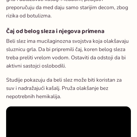
preporučuju da med daju samo starijim decom, zbog
rizika od botulizma.
Čaj od belog sleza i njegova primena
Beli slez ima mucilaginozna svojstva koja olakšavaju
sluznicu grla. Da bi pripremili čaj, koren belog sleza
treba preliti vrelom vodom. Ostaviti da odstoji da bi
aktivni sastojci oslobodili.
Studije pokazuju da beli slez može biti koristan za
suv i nadražajući kašalj. Pruža olakšanje bez
nepotrebnih hemikalija.