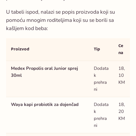
U tabeli ispod, nalazi se popis proizvoda koji su
pomoću mnogim roditeljima koji su se borili sa
kašljem kod beba:
Ce
Proizvod
Tip
na
Medex Propolis oral Junior sprej
Dodata
18,
30ml
k
10
prehra
KM
ni
Waya kapi probiotik za dojenčad
Dodata
18,
k
20
prehra
KM
ni