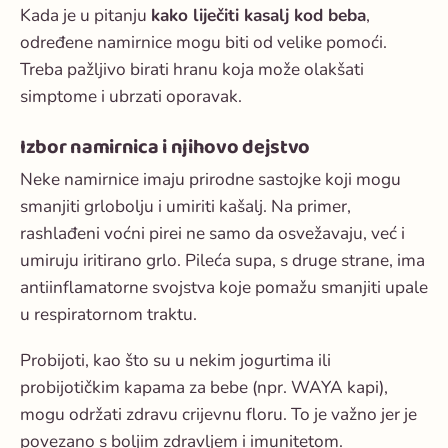
Kada je u pitanju
kako liječiti kasalj kod beba
,
određene namirnice mogu biti od velike pomoći.
Treba pažljivo birati hranu koja može olakšati
simptome i ubrzati oporavak.
Izbor namirnica i njihovo dejstvo
Neke namirnice imaju prirodne sastojke koji mogu
smanjiti grlobolju i umiriti kašalj. Na primer,
rashlađeni voćni pirei ne samo da osvežavaju, već i
umiruju iritirano grlo. Pileća supa, s druge strane, ima
antiinflamatorne svojstva koje pomažu smanjiti upale
u respiratornom traktu.
Probijoti, kao što su u nekim jogurtima ili
probijotičkim kapama za bebe (npr. WAYA kapi),
mogu održati zdravu crijevnu floru. To je važno jer je
povezano s boljim zdravljem i imunitetom.