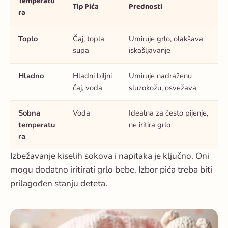
Temperatu
Tip Pića
Prednosti
ra
Toplo
Čaj, topla
Umiruje grlo, olakšava
supa
iskašljavanje
Hladno
Hladni biljni
Umiruje nadraženu
čaj, voda
sluzokožu, osvežava
Sobna
Voda
Idealna za često pijenje,
temperatu
ne iritira grlo
ra
Izbežavanje kiselih sokova i napitaka je ključno. Oni
mogu dodatno iritirati grlo bebe. Izbor pića treba biti
prilagođen stanju deteta.