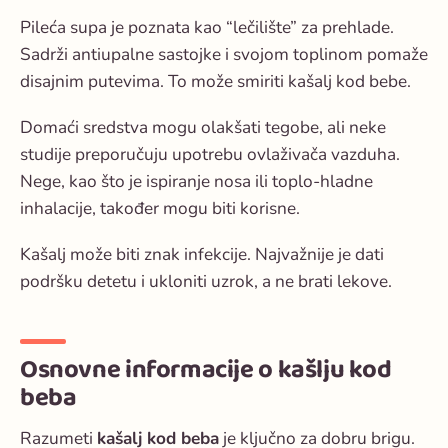
Pileća supa je poznata kao “lečilište” za prehlade.
Sadrži antiupalne sastojke i svojom toplinom pomaže
disajnim putevima. To može smiriti kašalj kod bebe.
Domaći sredstva mogu olakšati tegobe, ali neke
studije preporučuju upotrebu ovlaživača vazduha.
Nege, kao što je ispiranje nosa ili toplo-hladne
inhalacije, također mogu biti korisne.
Kašalj može biti znak infekcije. Najvažnije je dati
podršku detetu i ukloniti uzrok, a ne brati lekove.
Osnovne informacije o kašlju kod
beba
Razumeti
kašalj kod beba
je ključno za dobru brigu.