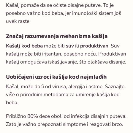
Kašalj pomaže da se očiste disajne puteve. To je
posebno važno kod beba, jer imunološki sistem još
uvek raste.
Značaj razumevanja mehanizma kašlja
Kašalj kod beba
može biti
suv
ili
produktivan
. Suv
kašalj može biti iritantan, posebno noću. Produktivan
kašalj omogućava iskašljavanje, što olakšava disanje.
Uobičajeni uzroci kašlja kod najmlađih
Kašalj može doći od virusa, alergija i astme. Saznajte
više o prirodnim metodama za umirenje kašlja kod
beba.
Približno 80% dece oboli od infekcija disajnih puteva.
Zato je važno prepoznati simptome i reagovati brzo.