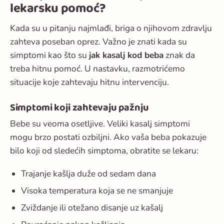
lekarsku pomoć?
Kada su u pitanju najmlađi, briga o njihovom zdravlju
zahteva poseban oprez. Važno je znati kada su
simptomi kao što su
jak kasalj kod beba
znak da
treba hitnu pomoć. U nastavku, razmotrićemo
situacije koje zahtevaju hitnu intervenciju.
Simptomi koji zahtevaju pažnju
Bebe su veoma osetljive. Veliki kasalj simptomi
mogu brzo postati ozbiljni. Ako vaša beba pokazuje
bilo koji od sledećih simptoma, obratite se lekaru:
Trajanje kašlja duže od sedam dana
Visoka temperatura koja se ne smanjuje
Zviždanje ili otežano disanje uz kašalj