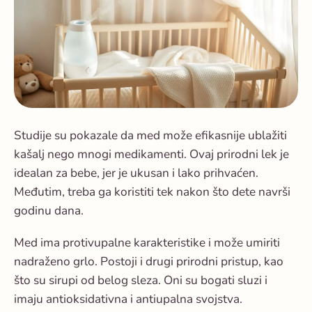
Studije su pokazale da med može efikasnije ublažiti
kašalj nego mnogi medikamenti. Ovaj prirodni lek je
idealan za bebe, jer je ukusan i lako prihvaćen.
Međutim, treba ga koristiti tek nakon što dete navrši
godinu dana.
Med ima protivupalne karakteristike i može umiriti
nadraženo grlo. Postoji i drugi prirodni pristup, kao
što su sirupi od belog sleza. Oni su bogati sluzi i
imaju antioksidativna i antiupalna svojstva.