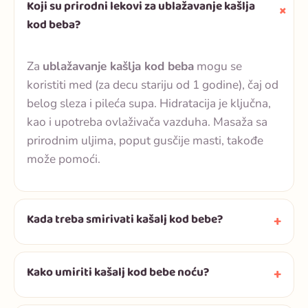
Koji su prirodni lekovi za ublažavanje kašlja
kod beba?
Za
ublažavanje kašlja kod beba
mogu se
koristiti med (za decu stariju od 1 godine), čaj od
belog sleza i pileća supa. Hidratacija je ključna,
kao i upotreba ovlaživača vazduha. Masaža sa
prirodnim uljima, poput gusčije masti, takođe
može pomoći.
Kada treba smirivati kašalj kod bebe?
Kako umiriti kašalj kod bebe noću?