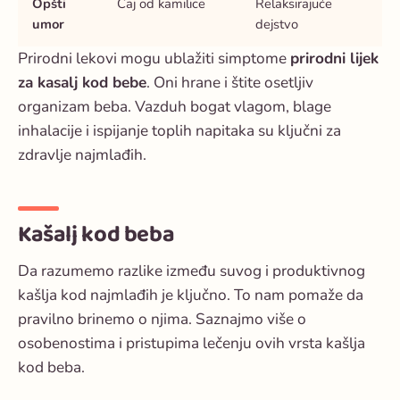
Opšti
Čaj od kamilice
Relaksirajuće
umor
dejstvo
Prirodni lekovi mogu ublažiti simptome
prirodni lijek
za kasalj kod bebe
. Oni hrane i štite osetljiv
organizam beba. Vazduh bogat vlagom, blage
inhalacije i ispijanje toplih napitaka su ključni za
zdravlje najmlađih.
Kašalj kod beba
Da razumemo razlike između suvog i produktivnog
kašlja kod najmlađih je ključno. To nam pomaže da
pravilno brinemo o njima. Saznajmo više o
osobenostima i pristupima lečenju ovih vrsta kašlja
kod beba.