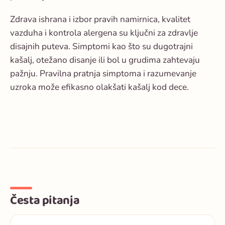
Zdrava ishrana i izbor pravih namirnica, kvalitet
vazduha i kontrola alergena su ključni za zdravlje
disajnih puteva. Simptomi kao što su dugotrajni
kašalj, otežano disanje ili bol u grudima zahtevaju
pažnju. Pravilna pratnja simptoma i razumevanje
uzroka može efikasno olakšati kašalj kod dece.
Česta pitanja