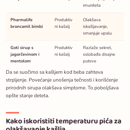
imuniteta
Pharmalife
Produktiv
Olakšava
broncamil bimbi
ni kašalj
iskašljavanje,
smanjuje upalu
Goti sirup s
Produktiv
Razlaže sekret,
jagorčevinom i
ni kašalj
oslobađa disajne
mentolom
puteve
Da se suočimo sa kašljem kod beba zahteva
strpljenje. Povećanje unošenja tečnosti i korišćenje
prirodnih sirupa olakšava simptome. To poboljšava
opšte stanje deteta.
Kako iskoristiti temperaturu pića za
olakšavanje kašlja