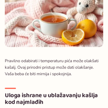
Pravilno odabirati i temperaturu pića može olakšati
kašalj. Ovaj prirodni pristup može dati olakšanje.
Vaša beba će biti mirnija i spokojnija.
Uloga ishrane u ublažavanju kašlja
kod najmlađih