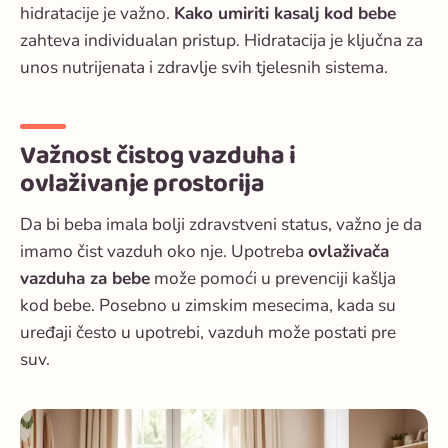
hidratacije je važno.
Kako umiriti kasalj kod bebe
zahteva individualan pristup. Hidratacija je ključna za
unos nutrijenata i zdravlje svih tjelesnih sistema.
Važnost čistog vazduha i
ovlaživanje prostorija
Da bi beba imala bolji zdravstveni status, važno je da
imamo
čist vazduh
oko nje. Upotreba
ovlaživača
vazduha za bebe
može pomoći u prevenciji
kašlja
kod bebe
. Posebno u zimskim mesecima, kada su
uređaji često u upotrebi, vazduh može postati pre
suv.