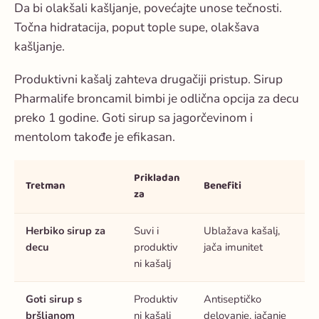
Da bi olakšali kašljanje, povećajte unose tečnosti.
Točna hidratacija, poput tople supe, olakšava
kašljanje.
Produktivni kašalj zahteva drugačiji pristup. Sirup
Pharmalife broncamil bimbi je odlična opcija za decu
preko 1 godine. Goti sirup sa jagorčevinom i
mentolom takođe je efikasan.
Prikladan
Tretman
Benefiti
za
Herbiko sirup za
Suvi i
Ublažava kašalj,
decu
produktiv
jača imunitet
ni kašalj
Goti sirup s
Produktiv
Antiseptičko
bršljanom
ni kašalj
delovanje, jačanje