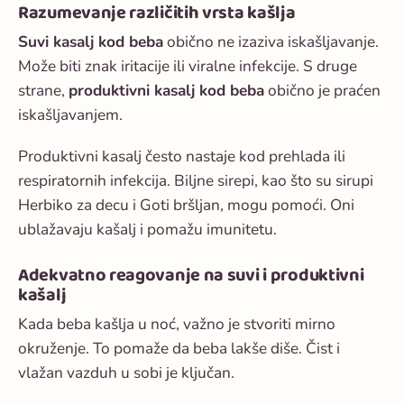
Razumevanje različitih vrsta kašlja
Suvi kasalj kod beba
obično ne izaziva iskašljavanje.
Može biti znak iritacije ili viralne infekcije. S druge
strane,
produktivni kasalj kod beba
obično je praćen
iskašljavanjem.
Produktivni kasalj često nastaje kod prehlada ili
respiratornih infekcija. Biljne sirepi, kao što su sirupi
Herbiko za decu i Goti bršljan, mogu pomoći. Oni
ublažavaju kašalj i pomažu imunitetu.
Adekvatno reagovanje na suvi i produktivni
kašalj
Kada beba kašlja u noć, važno je stvoriti mirno
okruženje. To pomaže da beba lakše diše. Čist i
vlažan vazduh u sobi je ključan.