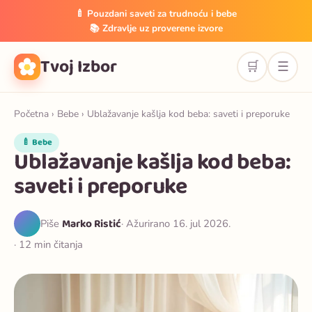
🍼 Pouzdani saveti za trudnoću i bebe
📚 Zdravlje uz proverene izvore
Tvoj Izbor
🛒
☰
Početna
›
Bebe
› Ublažavanje kašlja kod beba: saveti i preporuke
🍼 Bebe
Ublažavanje kašlja kod beba:
saveti i preporuke
Marko Ristić
Piše
· Ažurirano 16. jul 2026.
· 12 min čitanja