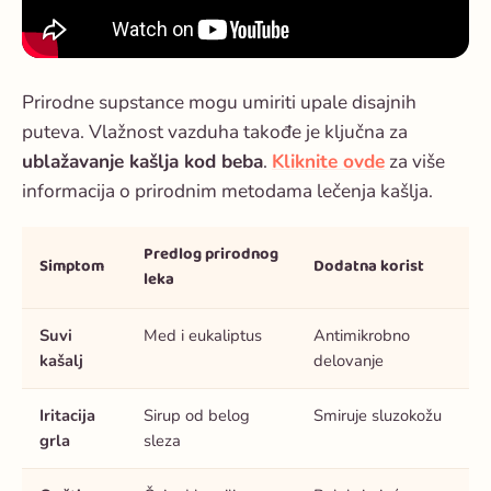
Prirodne supstance mogu umiriti upale disajnih
puteva. Vlažnost vazduha takođe je ključna za
ublažavanje kašlja kod beba
.
Kliknite ovde
za više
informacija o prirodnim metodama lečenja kašlja.
Predlog prirodnog
Simptom
Dodatna korist
leka
Suvi
Med i eukaliptus
Antimikrobno
kašalj
delovanje
Iritacija
Sirup od belog
Smiruje sluzokožu
grla
sleza