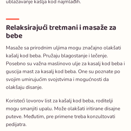
ublažavanje kašlja kod najmlađih.
Relaksirajući tretmani i masaže za
bebe
Masaže sa prirodnim uljima mogu značajno olakšati
kašalj kod beba. Pružaju blagostanje i lečenje.
Posebno su važna
maslinovo ulje za kasalj kod beba
i
guscija mast za kasalj kod beba
. One su poznate po
svojim umirujućim svojstvima i mogućnosti da
olakšaju disanje.
Koristeći
lovorov list za kašalj kod beba
, roditelji
mogu smanjiti upalu. Može olakšati iritirane disajne
puteve. Međutim, pre primene treba konzultovati
pedijatra.