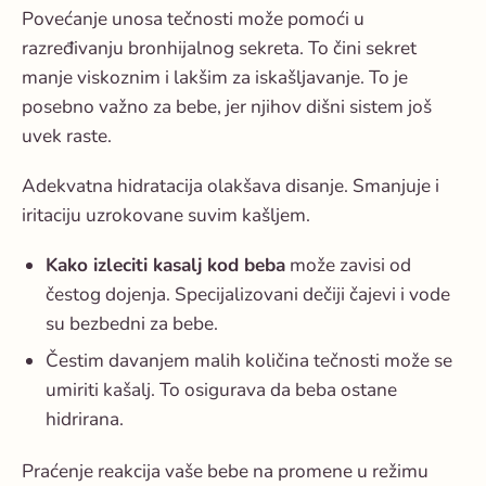
Povećanje unosa tečnosti može
pomoći u
razređivanju bronhijalnog sekreta
. To čini sekret
manje viskoznim i lakšim za iskašljavanje. To je
posebno važno za bebe, jer njihov dišni sistem još
uvek raste.
Adekvatna hidratacija olakšava disanje. Smanjuje i
iritaciju uzrokovane suvim kašljem.
Kako izleciti kasalj kod beba
može zavisi od
čestog dojenja. Specijalizovani dečiji čajevi i vode
su bezbedni za bebe.
Čestim davanjem malih količina tečnosti može se
umiriti kašalj. To osigurava da beba ostane
hidrirana.
Praćenje reakcija vaše bebe na promene u režimu