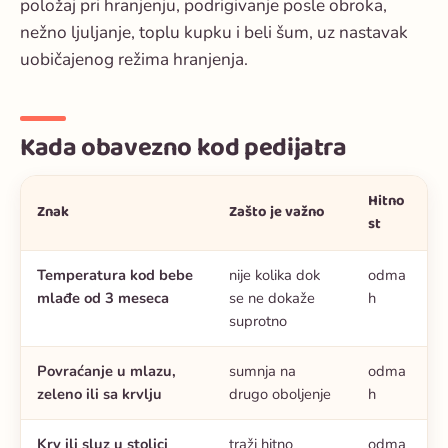
položaj pri hranjenju, podrigivanje posle obroka,
nežno ljuljanje, toplu kupku i beli šum, uz nastavak
uobičajenog režima hranjenja.
Kada obavezno kod pedijatra
Hitno
Znak
Zašto je važno
st
Temperatura kod bebe
nije kolika dok
odma
mlađe od 3 meseca
se ne dokaže
h
suprotno
Povraćanje u mlazu,
sumnja na
odma
zeleno ili sa krvlju
drugo oboljenje
h
Krv ili sluz u stolici
traži hitno
odma