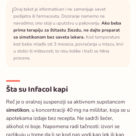
Ovaj tekst je informativan i ne zamenjuje savet
ℹ️
pedijatra ili farmaceuta. Doziranje namerno ne
navodimo; ono stoji u uputstvu u pakovanju.
Ako beba
prima terapiju za štitastu žlezdu, ne dajte preparat
sa simetikonom bez saveta lekara.
Kod temperature
kod bebe mlađe od 3 meseca, povraćanja u mlazu, krvi
u stolici ili mlitavosti, to nisu kolike i traži se hitna
procena.
Šta su Infacol kapi
Reč je o oralnoj suspenziji sa aktivnom supstancom
simetikon
, u koncentraciji 40 mg na mililitar, koja se u
apotekama izdaje bez recepta. Ne sadrži šećer,
alkohol ni boje. Napomena radi tačnosti: izvori se
razlikuju u tome da li se kod nas vodi kao lek ili kao