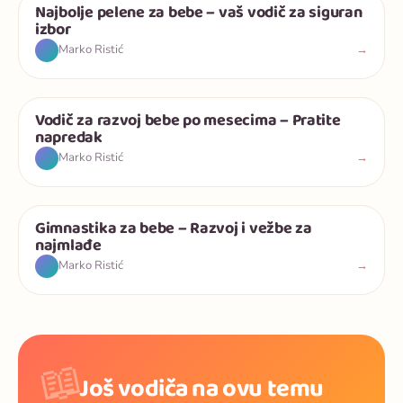
Najbolje pelene za bebe – vaš vodič za siguran
Bebe
izbor
→
Marko Ristić
Vodič za razvoj bebe po mesecima – Pratite
Bebe
napredak
→
Marko Ristić
Gimnastika za bebe – Razvoj i vežbe za
Bebe
najmlađe
→
Marko Ristić
📖
Još vodiča na ovu temu