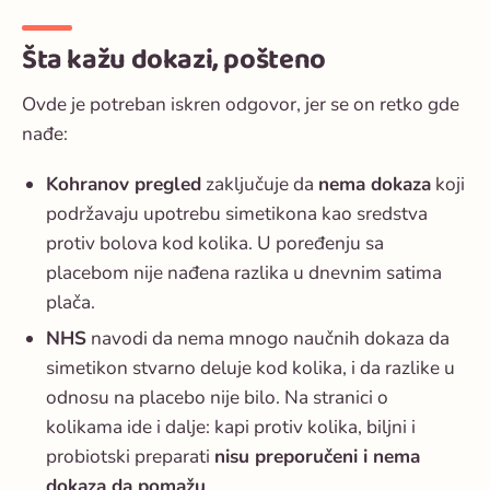
Šta kažu dokazi, pošteno
Ovde je potreban iskren odgovor, jer se on retko gde
nađe:
Kohranov pregled
zaključuje da
nema dokaza
koji
podržavaju upotrebu simetikona kao sredstva
protiv bolova kod kolika. U poređenju sa
placebom nije nađena razlika u dnevnim satima
plača.
NHS
navodi da nema mnogo naučnih dokaza da
simetikon stvarno deluje kod kolika, i da razlike u
odnosu na placebo nije bilo. Na stranici o
kolikama ide i dalje: kapi protiv kolika, biljni i
probiotski preparati
nisu preporučeni i nema
dokaza da pomažu
.