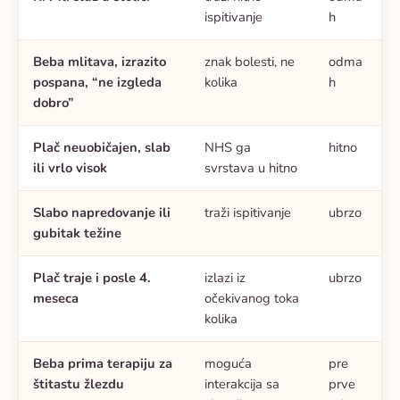
ispitivanje
h
Beba mlitava, izrazito
znak bolesti, ne
odma
pospana, “ne izgleda
kolika
h
dobro”
Plač neuobičajen, slab
NHS ga
hitno
ili vrlo visok
svrstava u hitno
Slabo napredovanje ili
traži ispitivanje
ubrzo
gubitak težine
Plač traje i posle 4.
izlazi iz
ubrzo
meseca
očekivanog toka
kolika
Beba prima terapiju za
moguća
pre
štitastu žlezdu
interakcija sa
prve