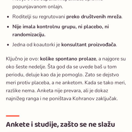
popunjavanom onlajn.
Roditelji su regrutovani
preko društvenih mreža
.
Nije imala kontrolnu grupu, ni placebo, ni
randomizaciju.
Jedna od koautorki je
konsultant proizvođača
.
Ključno je ovo:
kolike spontano prolaze
, a najgore su
oko šeste nedelje. Šta god da se uvede baš u tom
periodu, deluje kao da je pomoglo. Zato se dejstvo
meri protiv placeba, a ne anketom. Kada se tako meri,
razlike nema. Anketa nije prevara, ali je dokaz
najnižeg ranga i ne poništava Kohranov zaključak.
Ankete i studije, zašto se ne slažu