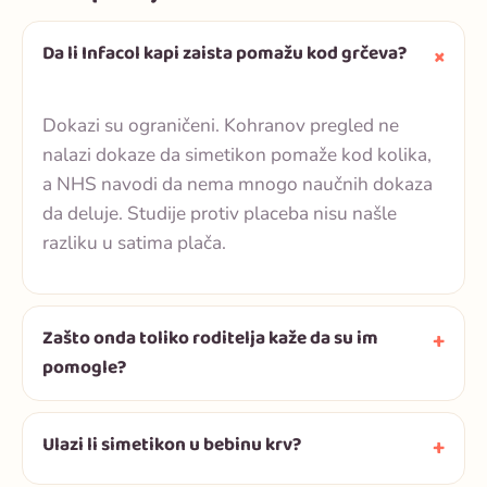
Da li Infacol kapi zaista pomažu kod grčeva?
Dokazi su ograničeni. Kohranov pregled ne
nalazi dokaze da simetikon pomaže kod kolika,
a NHS navodi da nema mnogo naučnih dokaza
da deluje. Studije protiv placeba nisu našle
razliku u satima plača.
Zašto onda toliko roditelja kaže da su im
pomogle?
Ulazi li simetikon u bebinu krv?