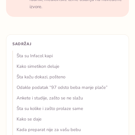
izvore.
SADRŽAJ
Šta su Infacol kapi
Kako simetikon deluje
Šta kažu dokazi, pošteno
Odakle podatak “97 odsto beba manje plače”
Ankete i studije, zašto se ne slažu
Šta su kolike i zašto prolaze same
Kako se daje
Kada preparat nije za vašu bebu