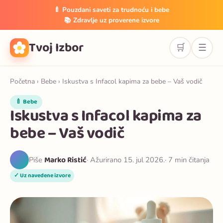
🍼 Pouzdani saveti za trudnoću i bebe
📚 Zdravlje uz proverene izvore
Tvoj Izbor
🛒
☰
Početna
›
Bebe
› Iskustva s Infacol kapima za bebe – Vaš vodič
🍼 Bebe
Iskustva s Infacol kapima za
bebe – Vaš vodič
Marko Ristić
Piše
· Ažurirano 15. jul 2026.
· 7 min čitanja
✓ Uz navedene izvore