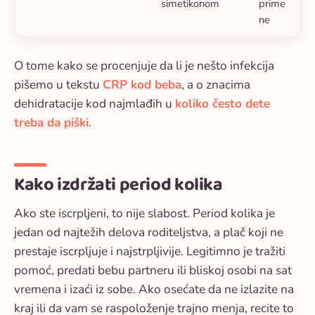
simetikonom
prime
ne
O tome kako se procenjuje da li je nešto infekcija
pišemo u tekstu
CRP kod beba
, a o znacima
dehidratacije kod najmlađih u
koliko često dete
treba da piški
.
Kako izdržati period kolika
Ako ste iscrpljeni, to nije slabost. Period kolika je
jedan od najtežih delova roditeljstva, a plač koji ne
prestaje iscrpljuje i najstrpljivije. Legitimno je tražiti
pomoć, predati bebu partneru ili bliskoj osobi na sat
vremena i izaći iz sobe. Ako osećate da ne izlazite na
kraj ili da vam se raspoloženje trajno menja, recite to