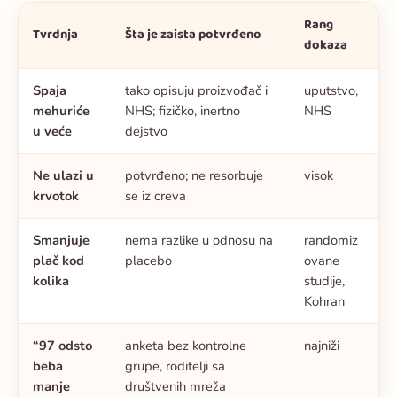
Rang
Tvrdnja
Šta je zaista potvrđeno
dokaza
Spaja
tako opisuju proizvođač i
uputstvo,
mehuriće
NHS; fizičko, inertno
NHS
u veće
dejstvo
Ne ulazi u
potvrđeno; ne resorbuje
visok
krvotok
se iz creva
Smanjuje
nema razlike u odnosu na
randomiz
plač kod
placebo
ovane
kolika
studije,
Kohran
“97 odsto
anketa bez kontrolne
najniži
beba
grupe, roditelji sa
manje
društvenih mreža