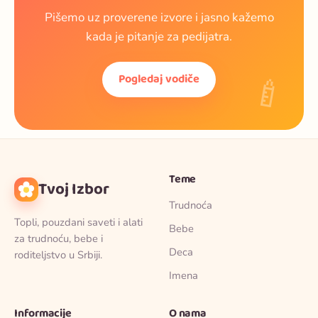
Pišemo uz proverene izvore i jasno kažemo
kada je pitanje za pedijatra.
🍼
Pogledaj vodiče
Teme
Tvoj Izbor
Trudnoća
Topli, pouzdani saveti i alati
Bebe
za trudnoću, bebe i
Deca
roditeljstvo u Srbiji.
Imena
Informacije
O nama