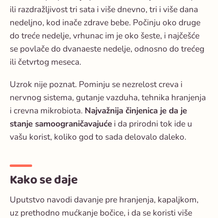
ili razdražljivost tri sata i više dnevno, tri i više dana
nedeljno, kod inače zdrave bebe. Počinju oko druge
do treće nedelje, vrhunac im je oko šeste, i najčešće
se povlače do dvanaeste nedelje, odnosno do trećeg
ili četvrtog meseca.
Uzrok nije poznat. Pominju se nezrelost creva i
nervnog sistema, gutanje vazduha, tehnika hranjenja
i crevna mikrobiota.
Najvažnija činjenica je da je
stanje samoograničavajuće
i da prirodni tok ide u
vašu korist, koliko god to sada delovalo daleko.
Kako se daje
Uputstvo navodi davanje pre hranjenja, kapaljkom,
uz prethodno mućkanje bočice, i da se koristi više