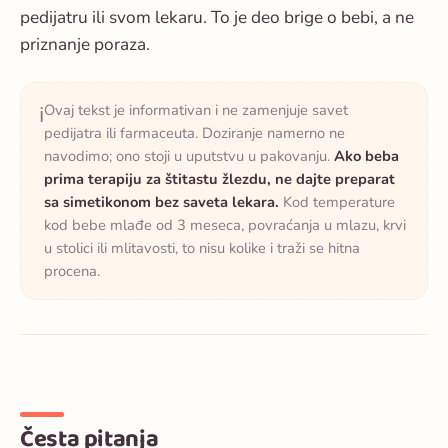
pedijatru ili svom lekaru. To je deo brige o bebi, a ne
priznanje poraza.
Ovaj tekst je informativan i ne zamenjuje savet
ℹ️
pedijatra ili farmaceuta. Doziranje namerno ne
navodimo; ono stoji u uputstvu u pakovanju.
Ako beba
prima terapiju za štitastu žlezdu, ne dajte preparat
sa simetikonom bez saveta lekara.
Kod temperature
kod bebe mlađe od 3 meseca, povraćanja u mlazu, krvi
u stolici ili mlitavosti, to nisu kolike i traži se hitna
procena.
Česta pitanja