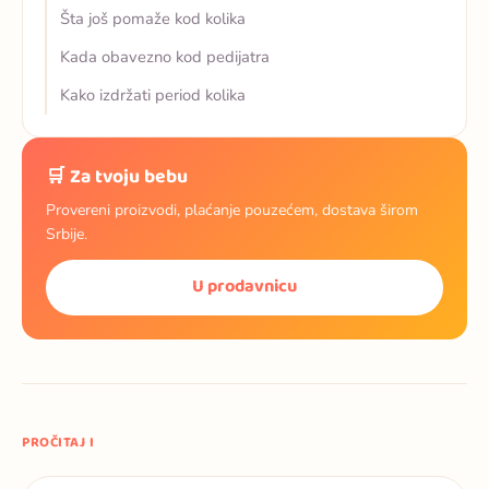
Šta još pomaže kod kolika
Kada obavezno kod pedijatra
Kako izdržati period kolika
🛒 Za tvoju bebu
Provereni proizvodi, plaćanje pouzećem, dostava širom
Srbije.
U prodavnicu
PROČITAJ I