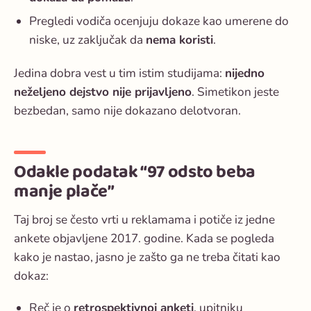
Pregledi vodiča ocenjuju dokaze kao umerene do
niske, uz zaključak da
nema koristi
.
Jedina dobra vest u tim istim studijama:
nijedno
neželjeno dejstvo nije prijavljeno
. Simetikon jeste
bezbedan, samo nije dokazano delotvoran.
Odakle podatak “97 odsto beba
manje plače”
Taj broj se često vrti u reklamama i potiče iz jedne
ankete objavljene 2017. godine. Kada se pogleda
kako je nastao, jasno je zašto ga ne treba čitati kao
dokaz:
Reč je o
retrospektivnoj anketi
, upitniku