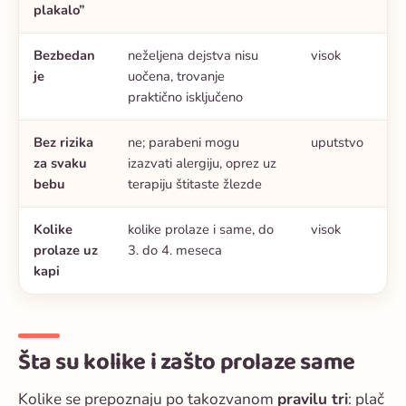
plakalo”
Bezbedan
neželjena dejstva nisu
visok
je
uočena, trovanje
praktično isključeno
Bez rizika
ne; parabeni mogu
uputstvo
za svaku
izazvati alergiju, oprez uz
bebu
terapiju štitaste žlezde
Kolike
kolike prolaze i same, do
visok
prolaze uz
3. do 4. meseca
kapi
Šta su kolike i zašto prolaze same
Kolike se prepoznaju po takozvanom
pravilu tri
: plač