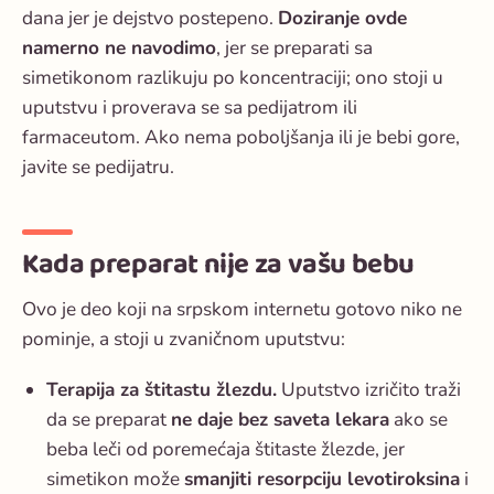
dana jer je dejstvo postepeno.
Doziranje ovde
namerno ne navodimo
, jer se preparati sa
simetikonom razlikuju po koncentraciji; ono stoji u
uputstvu i proverava se sa pedijatrom ili
farmaceutom. Ako nema poboljšanja ili je bebi gore,
javite se pedijatru.
Kada preparat nije za vašu bebu
Ovo je deo koji na srpskom internetu gotovo niko ne
pominje, a stoji u zvaničnom uputstvu:
Terapija za štitastu žlezdu.
Uputstvo izričito traži
da se preparat
ne daje bez saveta lekara
ako se
beba leči od poremećaja štitaste žlezde, jer
simetikon može
smanjiti resorpciju levotiroksina
i