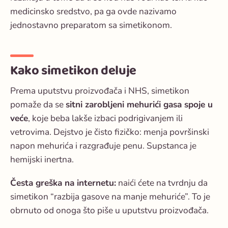
medicinsko sredstvo, pa ga ovde nazivamo
jednostavno preparatom sa simetikonom.
Kako simetikon deluje
Prema uputstvu proizvođača i NHS, simetikon
pomaže da se
sitni zarobljeni mehurići gasa spoje u
veće
, koje beba lakše izbaci podrigivanjem ili
vetrovima. Dejstvo je čisto fizičko: menja površinski
napon mehurića i razgrađuje penu. Supstanca je
hemijski inertna.
Česta greška na internetu:
naići ćete na tvrdnju da
simetikon “razbija gasove na manje mehuriće”. To je
obrnuto od onoga što piše u uputstvu proizvođača.