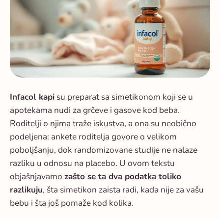
Infacol kapi
su preparat sa simetikonom koji se u
apotekama nudi za grčeve i gasove kod beba.
Roditelji o njima traže iskustva, a ona su neobično
podeljena: ankete roditelja govore o velikom
poboljšanju, dok randomizovane studije ne nalaze
razliku u odnosu na placebo. U ovom tekstu
objašnjavamo
zašto se ta dva podatka toliko
razlikuju
, šta simetikon zaista radi, kada nije za vašu
bebu i šta još pomaže kod kolika.