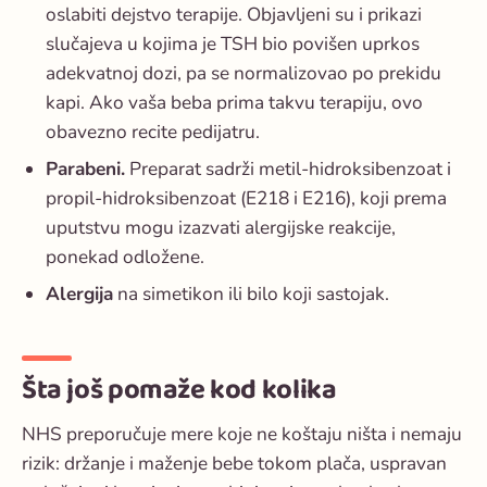
oslabiti dejstvo terapije. Objavljeni su i prikazi
slučajeva u kojima je TSH bio povišen uprkos
adekvatnoj dozi, pa se normalizovao po prekidu
kapi. Ako vaša beba prima takvu terapiju, ovo
obavezno recite pedijatru.
Parabeni.
Preparat sadrži metil-hidroksibenzoat i
propil-hidroksibenzoat (E218 i E216), koji prema
uputstvu mogu izazvati alergijske reakcije,
ponekad odložene.
Alergija
na simetikon ili bilo koji sastojak.
Šta još pomaže kod kolika
NHS preporučuje mere koje ne koštaju ništa i nemaju
rizik: držanje i maženje bebe tokom plača, uspravan